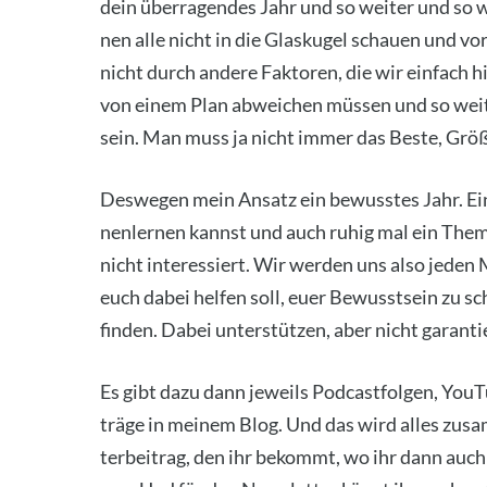
dein über­ra­gen­des Jahr und so wei­ter und so w
nen alle nicht in die Glas­ku­gel schau­en und vor
nicht durch ande­re Fak­to­ren, die wir ein­fach 
von einem Plan abwei­chen müs­sen und so wei­te
sein. Man muss ja nicht immer das Bes­te, Größ­t
Des­we­gen mein Ansatz ein bewuss­tes Jahr. Ei
nen­ler­nen kannst und auch ruhig mal ein The­m
nicht inter­es­siert. Wir wer­den uns also jede
euch dabei hel­fen soll, euer Bewusst­sein zu sc
fin­den. Dabei unter­stüt­zen, aber nicht garan­ti
Es gibt dazu dann jeweils Pod­cast­fol­gen, You
trä­ge in mei­nem Blog. Und das wird alles zusa
ter­bei­trag, den ihr bekommt, wo ihr dann auch 