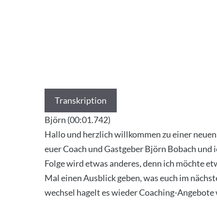
Transkription
Björn (00:01.742)
Hal­lo und herz­lich will­kom­men zu einer neu­en
euer Coach und Gast­ge­ber Björn Bob­ach und ich
Fol­ge wird etwas ande­res, denn ich möch­te etw
Mal einen Aus­blick geben, was euch im nächs­te
wech­sel hagelt es wie­der Coa­ching-Ange­bo­te 