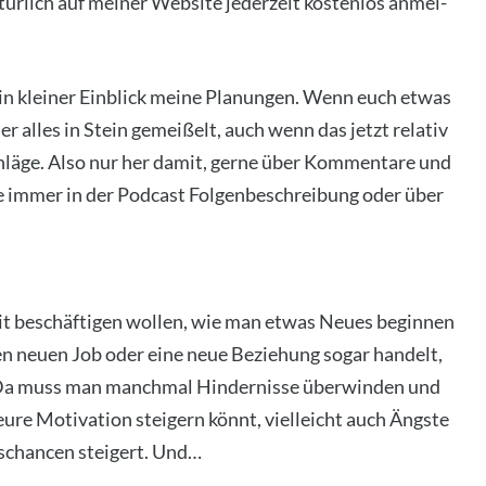
r­lich auf mei­ner Web­site jeder­zeit kos­ten­los anmel­
n klei­ner Ein­blick mei­ne Pla­nun­gen. Wenn euch etwas
er alles in Stein gemei­ßelt, auch wenn das jetzt rela­tiv
hlä­ge. Also nur her damit, ger­ne über Kom­men­ta­re und
e immer in der Pod­cast Fol­gen­be­schrei­bung oder über
it beschäf­ti­gen wol­len, wie man etwas Neu­es begin­nen
nen neu­en Job oder eine neue Bezie­hung sogar han­delt,
. Da muss man manch­mal Hin­der­nis­se über­win­den und
ure Moti­va­ti­on stei­gern könnt, viel­leicht auch Ängs­te
­chan­cen stei­gert. Und…