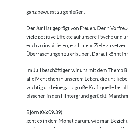
ganz bewusst zu genie­ßen.
Der Juni ist geprägt von Freu­en. Denn Vor­freu­d
vie­le posi­ti­ve Effek­te auf unse­re Psy­che und 
euch zu inspi­rie­ren, euch mehr Zie­le zu set­
Über­ra­schun­gen zu erlau­ben. Dar­auf könnt ih
Im Juli beschäf­ti­gen wir uns mit dem The­ma Bi
alle Men­schen in unse­rem Leben, die uns lie­be
wich­tig und eine ganz gro­ße Kraft­quel­le bei 
biss­chen in den Hin­ter­grund gerückt. Manch­ma
Björn (06:09.39)
geht es in dem Monat dar­um, wie man Bezie­hun