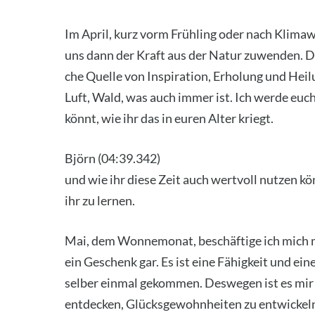
Im April, kurz vorm Früh­ling oder nach Kli­ma­wa
uns dann der Kraft aus der Natur zuwen­den. Die 
che Quel­le von Inspi­ra­ti­on, Erho­lung und Hei­
Luft, Wald, was auch immer ist. Ich wer­de euch 
könnt, wie ihr das in euren Alter kriegt.
Björn (04:39.342)
und wie ihr die­se Zeit auch wert­voll nut­zen 
ihr zu ler­nen.
Mai, dem Won­ne­mo­nat, beschäf­ti­ge ich mich m
ein Geschenk gar. Es ist eine Fähig­keit und eine
sel­ber ein­mal gekom­men. Des­we­gen ist es mir 
ent­de­cken, Glücks­ge­wohn­hei­ten zu ent­wi­cke