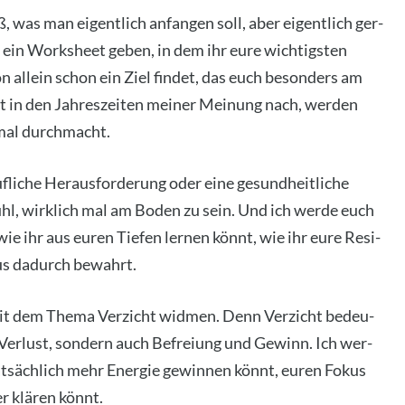
 was man eigent­lich anfan­gen soll, aber eigent­lich ger­
ein Work­s­heet geben, in dem ihr eure wich­tigs­ten
on allein schon ein Ziel fin­det, das euch beson­ders am
t in den Jah­res­zei­ten mei­ner Mei­nung nach, wer­den
 mal durch­macht.
f­li­che Her­aus­for­de­rung oder eine gesund­heit­li­che
fühl, wirk­lich mal am Boden zu sein. Und ich wer­de euch
ie ihr aus euren Tie­fen ler­nen könnt, wie ihr eure Resi­
mus dadurch bewahrt.
eit dem The­ma Ver­zicht wid­men. Denn Ver­zicht bedeu­
r Ver­lust, son­dern auch Befrei­ung und Gewinn. Ich wer­
tat­säch­lich mehr Ener­gie gewin­nen könnt, euren Fokus
r klä­ren könnt.