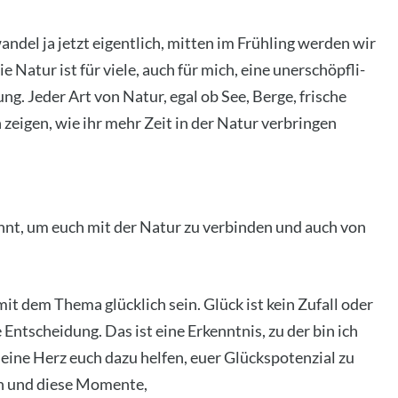
n­del ja jetzt eigent­lich, mit­ten im Früh­ling wer­den wir
Natur ist für vie­le, auch für mich, eine uner­schöpf­li­
lung. Jeder Art von Natur, egal ob See, Ber­ge, fri­sche
zei­gen, wie ihr mehr Zeit in der Natur ver­brin­gen
könnt, um euch mit der Natur zu ver­bin­den und auch von
it dem The­ma glück­lich sein. Glück ist kein Zufall oder
 Ent­schei­dung. Das ist eine Erkennt­nis, zu der bin ich
eine Herz euch dazu hel­fen, euer Glücks­po­ten­zi­al zu
ln und die­se Momen­te,