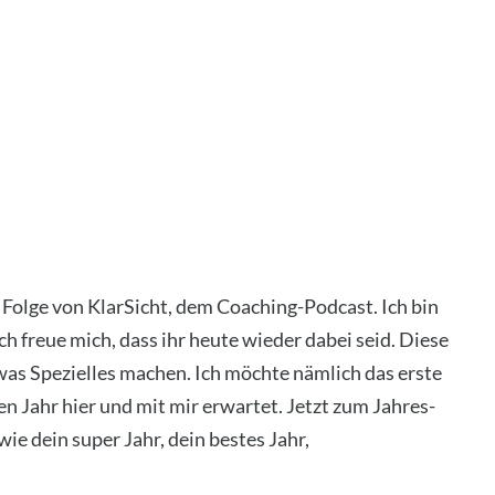
 Fol­ge von Klar­Sicht, dem Coa­ching-Pod­cast. Ich bin
 freue mich, dass ihr heu­te wie­der dabei seid. Die­se
as Spe­zi­el­les machen. Ich möch­te näm­lich das ers­te
n Jahr hier und mit mir erwar­tet. Jetzt zum Jah­res­
wie dein super Jahr, dein bes­tes Jahr,