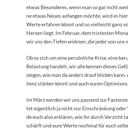
etwas Beson­de­res, wenn man so gar nicht weiß,
ne etwas Neu­es anfan­gen möch­te, wird es hier 
Wer­te erfah­ren könnt und so viel­leicht ganz v
Her­zen liegt. Im Febru­ar, dem tris­tes­ten Mona
wir uns den Tie­fen wid­men, die jeder von uns
Ob es sich um eine per­sön­li­che Kri­se, eine beru
Belas­tung han­delt, wir alle ken­nen die­ses Ge
zei­gen, wie man da anders drauf bli­cken kann, w
li­enz stär­ken könnt und auch euren Opti­mis­
Im März wer­den wir uns pas­send zur Fas­ten­z
tet eigent­lich ja nicht nur Ein­schrän­kung ode
de euch also erklä­ren, wie ihr durch Ver­zicht 
schärft und eure Wer­te noch­mal für euch sel­be