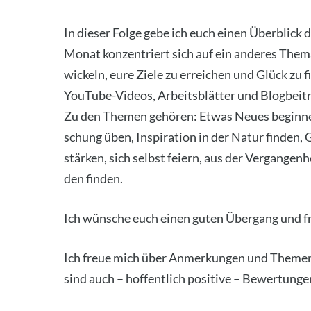
In die­ser Fol­ge gebe ich euch einen Über­blick
Monat kon­zen­triert sich auf ein ande­res The­m
wi­ckeln, eure Zie­le zu errei­chen und Glück zu fi
You­Tube-Vide­os, Arbeits­blät­ter und Blog­bei­t
Zu den The­men gehö­ren: Etwas Neu­es begin­nen
schung üben, Inspi­ra­ti­on in der Natur fin­den, 
stär­ken, sich selbst fei­ern, aus der Ver­gan­gen­
den fin­den.
Ich wün­sche euch einen guten Über­gang und f
Ich freue mich über Anmer­kun­gen und The­men­
sind auch – hof­fent­lich posi­ti­ve – Bewer­tun­ge