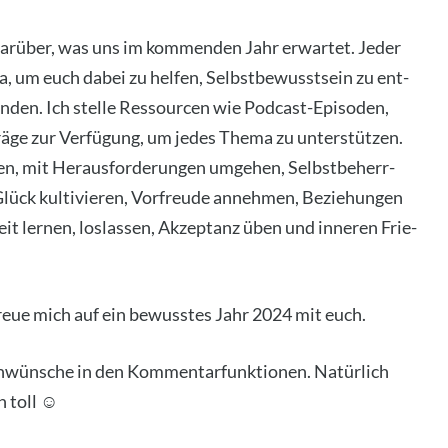
 dar­über, was uns im kom­men­den Jahr erwar­tet. Jeder
a, um euch dabei zu hel­fen, Selbst­be­wusst­sein zu ent­
n­den. Ich stel­le Res­sour­cen wie Pod­cast-Epi­so­den,
rä­ge zur Ver­fü­gung, um jedes The­ma zu unter­stüt­zen.
, mit Her­aus­for­de­run­gen umge­hen, Selbst­be­herr­
Glück kul­ti­vie­ren, Vor­freu­de anneh­men, Bezie­hun­gen
heit ler­nen, los­las­sen, Akzep­tanz üben und inne­ren Frie­
reue mich auf ein bewuss­tes Jahr 2024 mit euch.
wün­sche in den Kom­men­tar­funk­tio­nen. Natür­lich
n toll ☺️