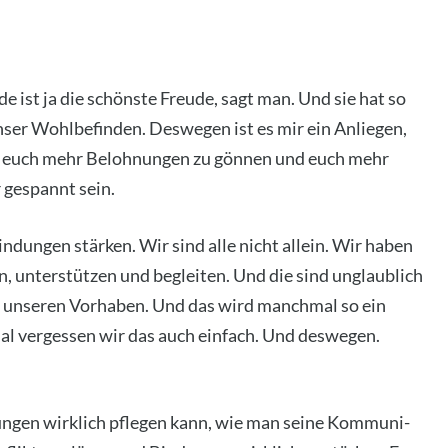
e ist ja die schöns­te Freu­de, sagt man. Und sie hat so
unser Wohl­be­fin­den. Des­we­gen ist es mir ein Anlie­gen,
zen, euch mehr Beloh­nun­gen zu gön­nen und euch mehr
r gespannt sein.
n­dun­gen stär­ken. Wir sind alle nicht allein. Wir haben
n, unter­stüt­zen und beglei­ten. Und die sind unglaub­lich
all unse­ren Vor­ha­ben. Und das wird manch­mal so ein
l ver­ges­sen wir das auch ein­fach. Und des­we­gen.
­gen wirk­lich pfle­gen kann, wie man sei­ne Kom­mu­ni­