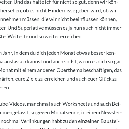
ei­ter. Und das hal­te ich für nicht so gut, denn wir kön­
­her­se­hen, ob es nicht Hin­der­nis­se geben wird, ob wir
hin­neh­men müs­sen, die wir nicht beein­flus­sen kön­nen,
r. Und Super­la­ti­ve müs­sen es ja nun auch nicht immer
e, Wei­tes­te und so wei­ter errei­chen.
n Jahr, in dem du dich jeden Monat etwas bes­ser ken­
a aus­las­sen kannst und auch sollst, wenn es dich so gar
n Monat mit einem ande­ren Ober­the­ma beschäf­ti­gen, das
här­fen, eure Zie­le zu errei­chen und auch euer Glück zu
e­ren.
­Tube-Vide­os, manch­mal auch Work­s­heets und auch Bei­
m­men­ge­fasst, so gegen Monats­en­de, in einem News­let­
noch­mal Ver­lin­kun­gen habt zu den ein­zel­nen Bau­stei­