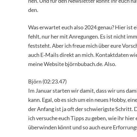
nen. Und für den News­let­ter könnt ihr euch natü
den.
Was erwar­tet euch also 2024 genau? Hier ist ei
fehlt, nur her mit Anre­gun­gen. Es ist nicht imm
fest­steht. Aber ich freue mich über eure Vor­sc
auch E‑Mails direkt an mich. Kon­takt­da­ten wi
mei­ne Web­site björnbubach.de. Also.
Björn (02:23.47)
Im Janu­ar star­ten wir damit, dass wir uns dam
kann. Egal, ob es sich um ein neu­es Hob­by, ei
der Anfang ist ja oft der schwie­rigs­te Schritt
ich ver­su­che euch Tipps zu geben, wie ihr hier e
über­win­den könnt und so auch eure Erfor­rungs