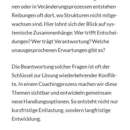
nen oder in Ver­än­de­rungs­pro­zes­sen ent­ste­hen
Rei­bun­gen oft dort, wo Struk­tu­ren nicht mit­ge­
wach­sen sind. Hier lohnt sich der Blick auf sys­
te­mi­sche Zusam­men­hän­ge: Wer trifft Ent­schei­
dun­gen? Wer trägt Ver­ant­wor­tung? Wel­che
unaus­ge­spro­che­nen Erwar­tun­gen gibt es?
Die Beant­wor­tung sol­cher Fra­gen ist oft der
Schlüs­sel zur Lösung wie­der­keh­ren­der Kon­flik­
te. In einem Coa­ching­pro­zess machen wir die­se
The­men sicht­bar und ent­wi­ckeln gemein­sam
neue Hand­lungs­op­tio­nen. So ent­steht nicht nur
kurz­fris­ti­ge Ent­las­tung, son­dern lang­fris­ti­ge
Ent­wick­lung.