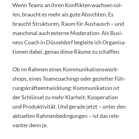
Wenn Teams an ihren Kon­flik­ten wach­sen sol­
len, braucht es mehr als gute Absich­ten. Es
braucht Struk­tu­ren, Raum für Aus­tausch – und
manch­mal auch exter­ne Mode­ra­ti­on. Als Busi­
ness Coach in Düs­sel­dorf beglei­te ich Orga­ni­sa­
tio­nen dabei, genau die­se Räu­me zu schaf­fen.
Ob im Rah­men eines Kom­mu­ni­ka­ti­ons­work­
shops, eines Team­coa­chings oder geziel­ter Füh­
rungs­kräf­te­ent­wick­lung: Kom­mu­ni­ka­ti­on ist
der Schlüs­sel zu mehr Klar­heit, Koope­ra­ti­on
und Pro­duk­ti­vi­tät. Und gera­de jetzt – unter den
aktu­el­len Rah­men­be­din­gun­gen – ist das rele­
van­ter denn je.