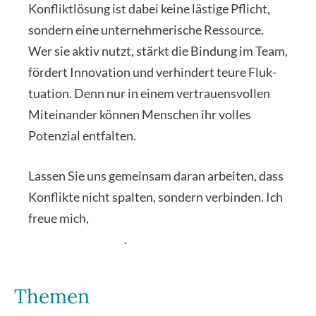
Kon­flikt­lö­sung ist dabei kei­ne läs­ti­ge Pflicht,
son­dern eine unter­neh­me­ri­sche Res­sour­ce.
Wer sie aktiv nutzt, stärkt die Bin­dung im Team,
för­dert Inno­va­ti­on und ver­hin­dert teu­re Fluk­
tua­ti­on. Denn nur in einem ver­trau­ens­vol­len
Mit­ein­an­der kön­nen Men­schen ihr vol­les
Poten­zi­al ent­fal­ten.
Las­sen Sie uns gemein­sam dar­an arbei­ten, dass
Kon­flik­te nicht spal­ten, son­dern ver­bin­den. Ich
freue mich,
wenn ich Sie und Ihr Team dabei
unter­stüt­zen darf
.
Themen