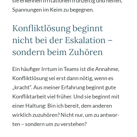
sie erken­nen Irri­ta­tio­nen früh­zei­tig und hel­fen,
Span­nun­gen im Keim zu begeg­nen.
Konfliktlösung beginnt
nicht bei der Eskalation –
sondern beim Zuhören
Ein häu­fi­ger Irr­tum in Teams ist die Annah­me,
Kon­flikt­lö­sung sei erst dann nötig, wenn es
„kracht“. Aus mei­ner Erfah­rung beginnt gute
Kon­flik­t­ar­beit viel frü­her. Und sie beginnt mit
einer Hal­tung: Bin ich bereit, dem ande­ren
wirk­lich zuzu­hö­ren? Nicht nur, um zu ant­wor­
ten – son­dern um zu ver­ste­hen?