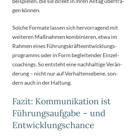
bei­spie­len, die sie direkt in ihren All­tag über­tra­
gen kön­nen.
Sol­che For­ma­te las­sen sich her­vor­ra­gend mit
wei­te­ren Maß­nah­men kom­bi­nie­ren, etwa im
Rah­men eines Füh­rungs­kräf­te­ent­wick­lungs­
pro­gramms oder in Form beglei­ten­der Ein­zel­
coa­chings. So ent­steht eine nach­hal­ti­ge Ver­än­
de­rung – nicht nur auf Ver­hal­tens­ebe­ne, son­
dern auch in der Hal­tung.
Fazit: Kommunikation ist
Führungsaufgabe – und
Entwicklungschance