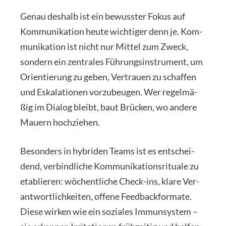
Genau des­halb ist ein bewuss­ter Fokus auf
Kom­mu­ni­ka­ti­on heu­te wich­ti­ger denn je. Kom­
mu­ni­ka­ti­on ist nicht nur Mit­tel zum Zweck,
son­dern ein zen­tra­les Füh­rungs­in­stru­ment, um
Ori­en­tie­rung zu geben, Ver­trau­en zu schaf­fen
und Eska­la­tio­nen vor­zu­beu­gen. Wer regel­mä­
ßig im Dia­log bleibt, baut Brü­cken, wo ande­re
Mau­ern hoch­zie­hen.
Beson­ders in hybri­den Teams ist es ent­schei­
dend, ver­bind­li­che Kom­mu­ni­ka­ti­ons­ri­tua­le zu
eta­blie­ren: wöchent­li­che Check-ins, kla­re Ver­
ant­wort­lich­kei­ten, offe­ne Feed­back­for­ma­te.
Die­se wir­ken wie ein sozia­les Immun­sys­tem –