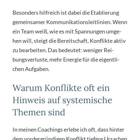
Beson­ders hilf­reich ist dabei die Eta­blie­rung
gemein­sa­mer Kom­mu­ni­ka­ti­ons­leit­li­ni­en. Wenn
ein Team weiß, wie es mit Span­nun­gen umge­
hen will, steigt die Bereit­schaft, Kon­flik­te aktiv
zu bear­bei­ten. Das bedeu­tet: weni­ger Rei­
bungs­ver­lus­te, mehr Ener­gie für die eigent­li­
chen Auf­ga­ben.
Warum Konflikte oft ein
Hinweis auf systemische
Themen sind
In mei­nen Coa­chings erle­be ich oft, dass hin­ter
dem vor­der­grün­di­gen Kon­flikt tie­fe­re Ursa­chen