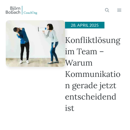
Zum
ME
Inhalt
springen
28. APRIL 2025
Konfliktlösung
im Team –
Warum
Kommunikatio
n gerade jetzt
entscheidend
ist