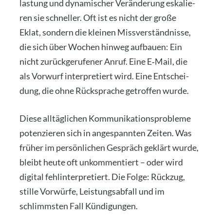
las­tung und dyna­mi­scher Ver­än­de­rung eska­lie­
ren sie schnel­ler. Oft ist es nicht der gro­ße
Eklat, son­dern die klei­nen Miss­ver­ständ­nis­se,
die sich über Wochen hin­weg auf­bau­en: Ein
nicht zurück­ge­ru­fe­ner Anruf. Eine E‑Mail, die
als Vor­wurf inter­pre­tiert wird. Eine Ent­schei­
dung, die ohne Rück­spra­che getrof­fen wur­de.
Die­se all­täg­li­chen Kom­mu­ni­ka­ti­ons­pro­ble­me
poten­zie­ren sich in ange­spann­ten Zei­ten. Was
frü­her im per­sön­li­chen Gespräch geklärt wur­de,
bleibt heu­te oft unkom­men­tiert – oder wird
digi­tal fehl­in­ter­pre­tiert. Die Fol­ge: Rück­zug,
stil­le Vor­wür­fe, Leis­tungs­ab­fall und im
schlimms­ten Fall Kün­di­gun­gen.