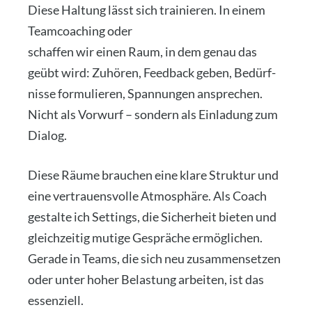
Die­se Hal­tung lässt sich trai­nie­ren. In einem
Team­coa­ching oder
Kom­mu­ni­ka­ti­ons­work­shop
schaf­fen wir einen Raum, in dem genau das
geübt wird: Zuhö­ren, Feed­back geben, Bedürf­
nis­se for­mu­lie­ren, Span­nun­gen anspre­chen.
Nicht als Vor­wurf – son­dern als Ein­la­dung zum
Dia­log.
Die­se Räu­me brau­chen eine kla­re Struk­tur und
eine ver­trau­ens­vol­le Atmo­sphä­re. Als Coach
gestal­te ich Set­tings, die Sicher­heit bie­ten und
gleich­zei­tig muti­ge Gesprä­che ermög­li­chen.
Gera­de in Teams, die sich neu zusam­men­set­zen
oder unter hoher Belas­tung arbei­ten, ist das
essen­zi­ell.