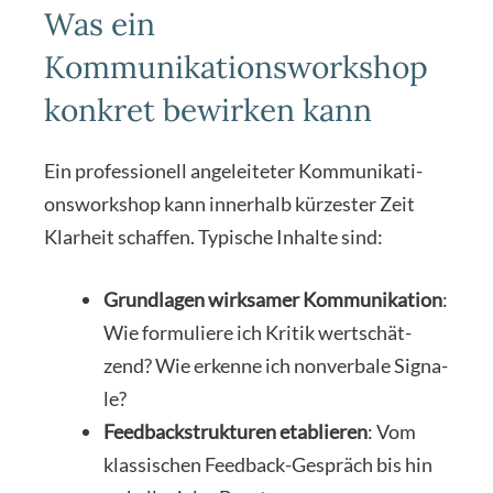
Was ein
Kommunikationsworkshop
konkret bewirken kann
Ein pro­fes­sio­nell ange­lei­te­ter Kom­mu­ni­ka­ti­
ons­work­shop kann inner­halb kür­zes­ter Zeit
Klar­heit schaf­fen. Typi­sche Inhal­te sind:
Grund­la­gen wirk­sa­mer Kom­mu­ni­ka­ti­on
:
Wie for­mu­lie­re ich Kri­tik wert­schät­
zend? Wie erken­ne ich non­ver­ba­le Signa­
le?
Feed­back­struk­tu­ren eta­blie­ren
: Vom
klas­si­schen Feed­back-Gespräch bis hin