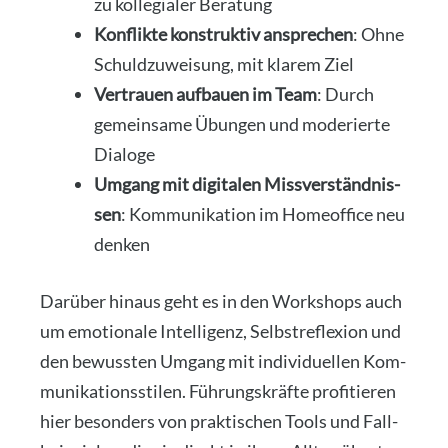
zu kol­le­gia­ler Bera­tung
Kon­flik­te kon­struk­tiv anspre­chen
: Ohne
Schuld­zu­wei­sung, mit kla­rem Ziel
Ver­trau­en auf­bau­en im Team
: Durch
gemein­sa­me Übun­gen und mode­rier­te
Dia­lo­ge
Umgang mit digi­ta­len Miss­ver­ständ­nis­
sen
: Kom­mu­ni­ka­ti­on im Home­of­fice neu
den­ken
Dar­über hin­aus geht es in den Work­shops auch
um emo­tio­na­le Intel­li­genz, Selbst­re­fle­xi­on und
den bewuss­ten Umgang mit indi­vi­du­el­len Kom­
mu­ni­ka­ti­ons­sti­len. Füh­rungs­kräf­te pro­fi­tie­ren
hier beson­ders von prak­ti­schen Tools und Fall­