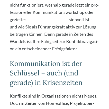
nicht funk­tio­niert, wes­halb gera­de jetzt ein pro­
fes­sio­nel­ler Kom­mu­ni­ka­ti­ons­work­shop oder
geziel­tes
Mit­ar­bei­ter Coa­ching
sinn­voll ist –
und wie Sie als Füh­rungs­kraft aktiv zur Lösung
bei­tra­gen kön­nen. Denn gera­de in Zei­ten des
Wan­dels ist Ihre Fähig­keit zur Kon­flikt­na­vi­ga­ti­
on ein ent­schei­den­der Erfolgs­fak­tor.
Kommunikation ist der
Schlüssel – auch (und
gerade) in Krisenzeiten
Kon­flik­te sind in Orga­ni­sa­tio­nen nichts Neu­es.
Doch in Zei­ten von Home­of­fice, Pro­jekt­über­