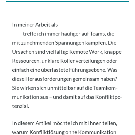
In mei­ner Arbeit als
Busi­ness Coach in Düs­sel­
dorf
tref­fe ich immer häu­fi­ger auf Teams, die
mit zuneh­men­den Span­nun­gen kämp­fen. Die
Ursa­chen sind viel­fäl­tig: Remo­te Work, knap­pe
Res­sour­cen, unkla­re Rol­len­ver­tei­lun­gen oder
ein­fach eine über­las­te­te Füh­rungs­ebe­ne. Was
die­se Her­aus­for­de­run­gen gemein­sam haben?
Sie wir­ken sich unmit­tel­bar auf die Team­kom­
mu­ni­ka­ti­on aus – und damit auf das Kon­flikt­po­
ten­zi­al.
In die­sem Arti­kel möch­te ich mit Ihnen tei­len,
war­um Kon­flikt­lö­sung ohne Kom­mu­ni­ka­ti­on