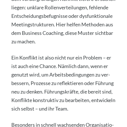
lie­gen: unkla­re Rol­len­ver­tei­lun­gen, feh­len­de
Ent­schei­dungs­be­fug­nis­se oder dys­funk­tio­na­le
Mee­ting­struk­tu­ren. Hier hel­fen Metho­den aus
dem Busi­ness Coa­ching, die­se Mus­ter sicht­bar
zu machen.
Ein Kon­flikt ist also nicht nur ein Pro­blem – er
ist auch eine Chan­ce. Näm­lich dann, wenn er
genutzt wird, um Arbeits­be­din­gun­gen zu ver­
bes­sern, Pro­zes­se zu reflek­tie­ren oder Füh­rung
neu zu den­ken. Füh­rungs­kräf­te, die bereit sind,
Kon­flik­te kon­struk­tiv zu bear­bei­ten, ent­wi­ckeln
sich selbst – und ihr Team.
Beson­ders in schnell wach­sen­den Orga­ni­sa­tio­