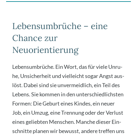
Lebensumbrüche – eine
Chance zur
Neuorientierung
Lebens­um­brü­che. Ein Wort, das für vie­le Unru­
he, Unsi­cher­heit und viel­leicht sogar Angst aus­
löst. Dabei sind sie unver­meid­lich, ein Teil des
Lebens. Sie kom­men in den unter­schied­lichs­ten
For­men: Die Geburt eines Kin­des, ein neu­er
Job, ein Umzug, eine Tren­nung oder der Ver­lust
eines gelieb­ten Men­schen. Man­che die­ser Ein­
schnit­te pla­nen wir bewusst, ande­re tref­fen uns