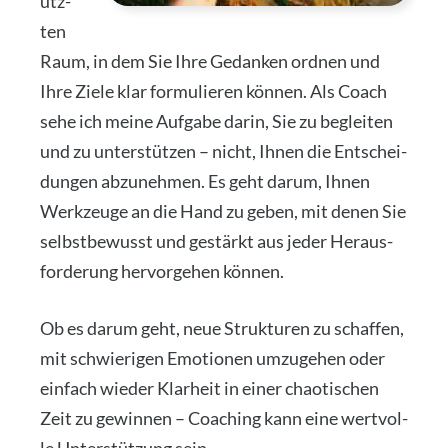
ütz­
ten
Raum, in dem Sie Ihre Gedan­ken ord­nen und
Ihre Zie­le klar for­mu­lie­ren kön­nen. Als Coach
sehe ich mei­ne Auf­ga­be dar­in, Sie zu beglei­ten
und zu unter­stüt­zen – nicht, Ihnen die Ent­schei­
dun­gen abzu­neh­men. Es geht dar­um, Ihnen
Werk­zeu­ge an die Hand zu geben, mit denen Sie
selbst­be­wusst und gestärkt aus jeder Her­aus­
for­de­rung her­vor­ge­hen kön­nen.
Ob es dar­um geht, neue Struk­tu­ren zu schaf­fen,
mit schwie­ri­gen Emo­tio­nen umzu­ge­hen oder
ein­fach wie­der Klar­heit in einer chao­ti­schen
Zeit zu gewin­nen – Coa­ching kann eine wert­vol­