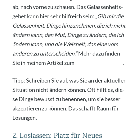
ab, nach vor­ne zu schau­en. Das Gelas­sen­heits­
ge­bet kann hier sehr hilf­reich sein:
„Gib mir die
Gelas­sen­heit, Din­ge hin­zu­neh­men, die ich nicht
ändern kann, den Mut, Din­ge zu ändern, die ich
ändern kann, und die Weis­heit, das eine vom
ande­ren zu unter­schei­den.“
Mehr dazu fin­den
Sie in mei­nem Arti­kel zum
Gelas­sen­heits­ge­bet
.
Tipp: Schrei­ben Sie auf, was Sie an der aktu­el­len
Situa­ti­on nicht ändern kön­nen. Oft hilft es, die­
se Din­ge bewusst zu benen­nen, um sie bes­ser
akzep­tie­ren zu kön­nen. Das schafft Raum für
Lösun­gen.
2. Loslassen: Platz für Neues