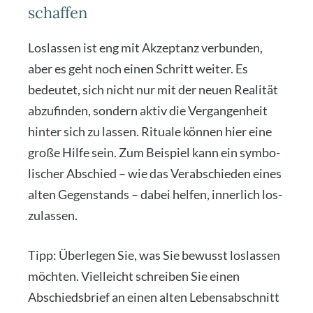
schaffen
Los­las­sen ist eng mit Akzep­tanz ver­bun­den,
aber es geht noch einen Schritt wei­ter. Es
bedeu­tet, sich nicht nur mit der neu­en Rea­li­tät
abzu­fin­den, son­dern aktiv die Ver­gan­gen­heit
hin­ter sich zu las­sen. Ritua­le kön­nen hier eine
gro­ße Hil­fe sein. Zum Bei­spiel kann ein sym­bo­
li­scher Abschied – wie das Ver­ab­schie­den eines
alten Gegen­stands – dabei hel­fen, inner­lich los­
zu­las­sen.
Tipp: Über­le­gen Sie, was Sie bewusst los­las­sen
möch­ten. Viel­leicht schrei­ben Sie einen
Abschieds­brief an einen alten Lebens­ab­schnitt