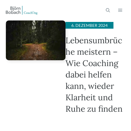
Zum
ME
Inhalt
springen
6. DEZEMBER 2024
Lebensumbrüc
he meistern –
Wie Coaching
dabei helfen
kann, wieder
Klarheit und
Ruhe zu finden