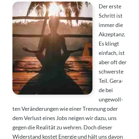
Der ers­te
Schritt ist
immer die
Akzep­tanz.
Es klingt
ein­fach, ist
aber oft der
schwers­te
Teil. Gera­
de bei
unge­woll­
ten Ver­än­de­run­gen wie einer Tren­nung oder
dem Ver­lust eines Jobs nei­gen wir dazu, uns
gegen die Rea­li­tät zu weh­ren. Doch die­ser
Wider­stand kos­tet Ener­gie und hält uns davon