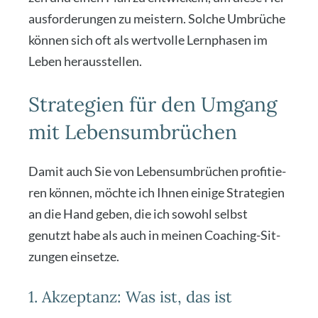
aus­for­de­run­gen zu meis­tern. Sol­che Umbrü­che
kön­nen sich oft als wert­vol­le Lern­pha­sen im
Leben her­aus­stel­len.
Strategien für den Umgang
mit Lebensumbrüchen
Damit auch Sie von Lebens­um­brü­chen pro­fi­tie­
ren kön­nen, möch­te ich Ihnen eini­ge Stra­te­gien
an die Hand geben, die ich sowohl selbst
genutzt habe als auch in mei­nen Coa­ching-Sit­
zun­gen ein­set­ze.
1. Akzeptanz: Was ist, das ist