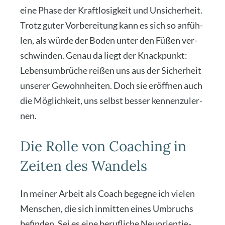
eine Pha­se der Kraft­lo­sig­keit und Unsi­cher­heit.
Trotz guter Vor­be­rei­tung kann es sich so anfüh­
len, als wür­de der Boden unter den Füßen ver­
schwin­den. Genau da liegt der Knack­punkt:
Lebens­um­brü­che rei­ßen uns aus der Sicher­heit
unse­rer Gewohn­hei­ten. Doch sie eröff­nen auch
die Mög­lich­keit, uns selbst bes­ser ken­nen­zu­ler­
nen.
Die Rolle von Coaching in
Zeiten des Wandels
In mei­ner Arbeit als Coach begeg­ne ich vie­len
Men­schen, die sich inmit­ten eines Umbruchs
befin­den. Sei es eine beruf­li­che Neu­ori­en­tie­