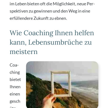
im Leben bie­ten oft die Mög­lich­keit, neue Per­
spek­ti­ven zu gewin­nen und den Weg in eine
erfül­len­de­re Zukunft zu ebnen.
Wie Coaching Ihnen helfen
kann, Lebensumbrüche zu
meistern
Coa­
ching
bie­tet
Ihnen
einen
gesch