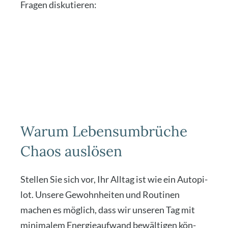
Fra­gen dis­ku­tie­ren:
Warum Lebensumbrüche
Chaos auslösen
Stel­len Sie sich vor, Ihr All­tag ist wie ein Auto­pi­
lot. Unse­re Gewohn­hei­ten und Rou­ti­nen
machen es mög­lich, dass wir unse­ren Tag mit
mini­ma­lem Ener­gie­auf­wand bewäl­ti­gen kön­