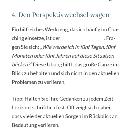
4. Den Perspektivwechsel wagen
Ein hilf­rei­ches Werk­zeug, das ich häu­fig im Coa­
ching ein­set­ze, ist der
Per­spek­tiv­wech­sel
. Fra­
gen Sie sich:
„Wie wer­de ich in fünf Tagen, fünf
Mona­ten oder fünf Jah­ren auf die­se Situa­ti­on
bli­cken?“
Die­se Übung hilft, das gro­ße Gan­ze im
Blick zu behal­ten und sich nicht in den aktu­el­len
Pro­ble­men zu ver­lie­ren.
Tipp: Hal­ten Sie Ihre Gedan­ken zu jedem Zeit­
ho­ri­zont schrift­lich fest. Oft zeigt sich dabei,
dass vie­le der aktu­el­len Sor­gen im Rück­blick an
Bedeu­tung ver­lie­ren.