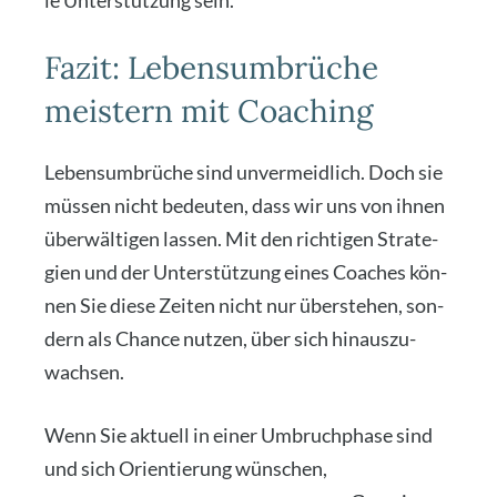
le Unter­stüt­zung sein.
Fazit: Lebensumbrüche
meistern mit Coaching
Lebens­um­brü­che sind unver­meid­lich. Doch sie
müs­sen nicht bedeu­ten, dass wir uns von ihnen
über­wäl­ti­gen las­sen. Mit den rich­ti­gen Stra­te­
gien und der Unter­stüt­zung eines Coa­ches kön­
nen Sie die­se Zei­ten nicht nur über­ste­hen, son­
dern als Chan­ce nut­zen, über sich hin­aus­zu­
wach­sen.
Wenn Sie aktu­ell in einer Umbruch­pha­se sind
und sich Ori­en­tie­rung wün­schen,
lade ich Sie