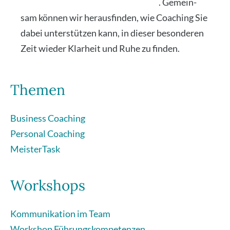
herz­lich ein, Kon­takt auf­zu­neh­men
. Gemein­
sam kön­nen wir her­aus­fin­den, wie Coa­ching Sie
dabei unter­stüt­zen kann, in die­ser beson­de­ren
Zeit wie­der Klar­heit und Ruhe zu fin­den.
Themen
Business Coaching
Personal Coaching
MeisterTask
Workshops
Kommunikation im Team
Workshop Führungskompetenzen