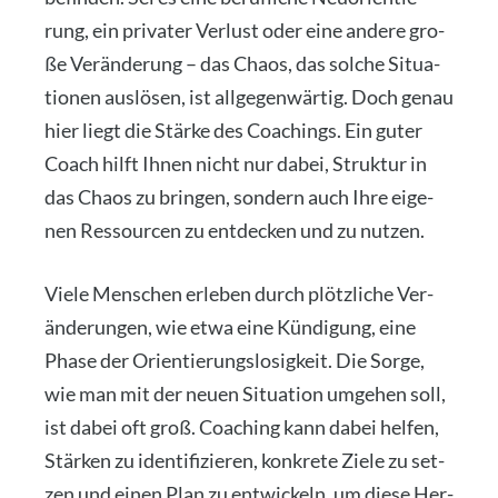
rung, ein pri­va­ter Ver­lust oder eine ande­re gro­
ße Ver­än­de­rung – das Cha­os, das sol­che Situa­
tio­nen aus­lö­sen, ist all­ge­gen­wär­tig. Doch genau
hier liegt die Stär­ke des Coa­chings. Ein guter
Coach hilft Ihnen nicht nur dabei, Struk­tur in
das Cha­os zu brin­gen, son­dern auch Ihre eige­
nen Res­sour­cen zu ent­de­cken und zu nut­zen.
Vie­le Men­schen erle­ben durch plötz­li­che Ver­
än­de­run­gen, wie etwa eine Kün­di­gung, eine
Pha­se der Ori­en­tie­rungs­lo­sig­keit. Die Sor­ge,
wie man mit der neu­en Situa­ti­on umge­hen soll,
ist dabei oft groß. Coa­ching kann dabei hel­fen,
Stär­ken zu iden­ti­fi­zie­ren, kon­kre­te Zie­le zu set­
zen und einen Plan zu ent­wi­ckeln, um die­se Her­