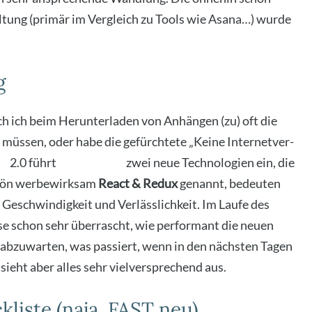
al­tung (pri­mär im Ver­gleich zu Tools wie Asa­na…) wur­de
g
ch ich beim Her­un­ter­la­den von Anhän­gen (zu) oft die
n müs­sen, oder habe die gefürch­te­te „Kei­ne Inter­net­ver­
sk
2.0 führt
Meis­terlabs
zwei neue Tech­no­lo­gien ein, die
chön wer­be­wirk­sam
React & Redux
genannt, bedeu­ten
 Geschwin­dig­keit und Ver­läss­lich­keit. Im Lau­fe des
se schon sehr über­rascht, wie per­for­mant die neu­en
es abzu­war­ten, was pas­siert, wenn in den nächs­ten Tagen
 sieht aber alles sehr viel­ver­spre­chend aus.
liste (naja, FAST neu)