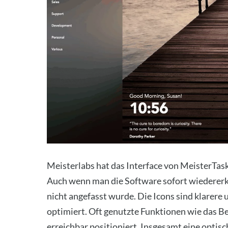
Meis­terlabs hat das Inter­face von Meis­ter­Task
Auch wenn man die Soft­ware sofort wie­der­erken
nicht ange­fasst wur­de. Die Icons sind kla­re­re
opti­miert. Oft genutz­te Funk­tio­nen wie das Be
erreich­bar posi­tio­niert. Ins­ge­samt eine opt