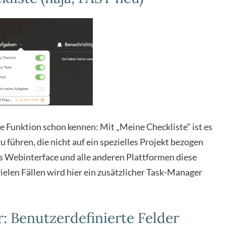
Funk­ti­on schon ken­nen: Mit „Mei­ne Check­lis­te“ ist es
u füh­ren, die nicht auf ein spe­zi­el­les Pro­jekt bezo­gen
 Web­in­ter­face und alle ande­ren Platt­for­men die­se
ie­len Fäl­len wird hier ein zusätz­li­cher Task-Mana­ger
r: Benutzerdefinierte Felder