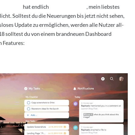
is­terlabs
hat end­lich
Meis­ter­task 2.0
, mein liebs­tes
­licht. Soll­test du die Neue­run­gen bis jetzt nicht sehen,
­lo­ses Update zu ermög­li­chen, wer­den alle Nut­zer all­
018 soll­test du von einem brand­neu­en Dash­board
 Fea­tures: