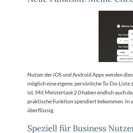
Nut­zer der iOS und Android Apps wer­den die­se 
mög­lich eine eige­ne, per­sön­li­che To-Do-Lis­te z
ist. Mit Meis­ter­task 2.0 haben end­lich auch das
prak­ti­sche Funk­ti­on spen­diert bekom­men. In v
über­flüs­sig.
Speziell für Business Nutze