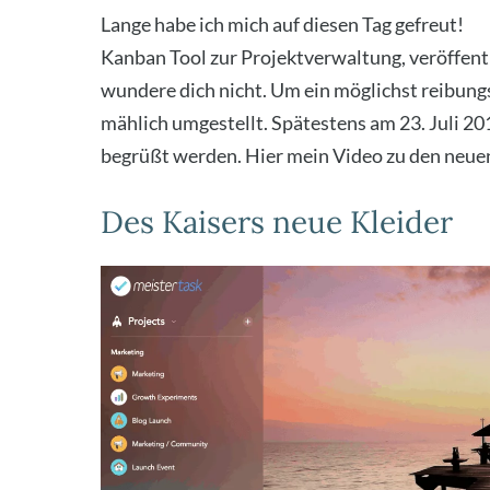
Lan­ge habe ich mich auf die­sen Tag gefreut!
Me
Kan­ban Tool zur Pro­jekt­ver­wal­tung, ver­öf­fent
wun­de­re dich nicht. Um ein mög­lichst rei­bungs
mäh­lich umge­stellt. Spä­tes­tens am 23. Juli 2
begrüßt wer­den. Hier mein Video zu den neu­en
Des Kaisers neue Kleider