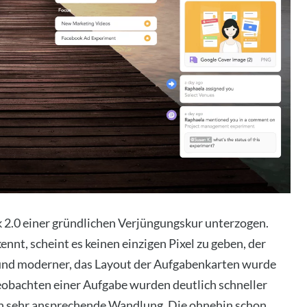
 2.0 einer gründ­li­chen Ver­jün­gungs­kur unter­zo­gen.
nt, scheint es kei­nen ein­zi­gen Pixel zu geben, der
 und moder­ner, das Lay­out der Auf­ga­ben­kar­ten wur­de
ob­ach­ten einer Auf­ga­be wur­den deut­lich schnel­ler
isch sehr anspre­chen­de Wand­lung. Die ohne­hin schon