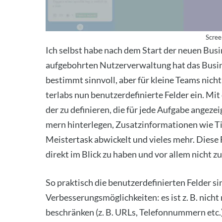
Scree
Ich selbst habe nach dem Start der neu­en Bus
auf­ge­bohr­ten Nut­zer­ver­wal­tung hat das Busi
bestimmt sinn­voll, aber für klei­ne Teams nicht
terlabs nun benut­zer­de­fi­nier­te Fel­der ein. Mit
der zu defi­nie­ren, die für jede Auf­ga­be ange­z
mern hin­ter­le­gen, Zusatz­in­for­ma­tio­nen wie
Meis­ter­task abwi­ckelt und vie­les mehr. Die­se Fu
direkt im Blick zu haben und vor allem nicht z
So prak­tisch die benut­zer­de­fi­nier­ten Fel­der 
Ver­bes­se­rungs­mög­lich­kei­ten: es ist z. B. nic
beschrän­ken (z. B. URLs, Tele­fon­num­mern etc.), 