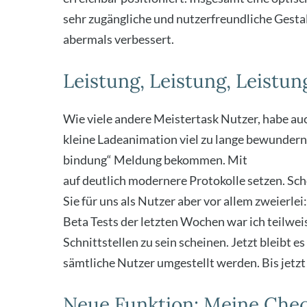
sehr zugäng­li­che und nut­zer­freund­li­che Gest
aber­mals ver­bes­sert.
Leistung, Leistung, Leistun
Wie vie­le ande­re Meis­ter­task Nut­zer, habe au
klei­ne Lade­ani­ma­ti­on viel zu lan­ge bewun­der
bin­dung“ Mel­dung bekom­men. Mit
Meis­ter­ta
auf deut­lich moder­ne­re Pro­to­kol­le set­zen. S
Sie für uns als Nut­zer aber vor allem zwei­er­lei:
Beta Tests der letz­ten Wochen war ich teil­wei­
Schnitt­stel­len zu sein schei­nen. Jetzt bleibt 
sämt­li­che Nut­zer umge­stellt wer­den. Bis jetzt
Neue Funktion: Meine Check