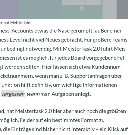
n­shot Meis­terlabs
i­ness-Accounts etwas die Nase gerümpft: außer einer
­ness Level nicht viel Neu­es gebracht. Für grö­ße­re Teams
 unbe­dingt not­wen­dig. Mit Meis­ter­Task 2.0 führt Meis­
 die­sen ist es mög­lich, für jedes Board vor­ge­ge­be­ne Fel­
eigt wer­den soll­ten. Hier las­sen sich etwa Kun­den­num­
 Ticket­num­mern, wenn man z. B. Sup­port­an­fra­gen über
nk­ti­on hilft defi­ni­tiv, um wich­ti­ge Infor­ma­tio­nen
u
ver­ges­sen
, wenn
man Auf­ga­ben anlegt.
sind, hat Meis­ter­task 2.0 hier aber auch noch die größ­ten
ht mög­lich, Fel­der auf ein bestimm­tes For­mat zu
die Ein­trä­ge sind bis­her nicht inter­ak­tiv – ein Klick auf