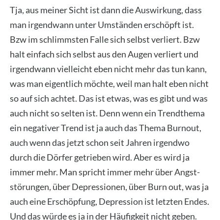
Tja, aus mei­ner Sicht ist dann die Aus­wir­kung, dass
man irgend­wann unter Umstän­den erschöpft ist.
Bzw im schlimms­ten Fal­le sich selbst ver­liert. Bzw
halt ein­fach sich selbst aus den Augen ver­liert und
irgend­wann viel­leicht eben nicht mehr das tun kann,
was man eigent­lich möch­te, weil man halt eben nicht
so auf sich ach­tet. Das ist etwas, was es gibt und was
auch nicht so sel­ten ist. Denn wenn ein Trend­the­ma
ein nega­ti­ver Trend ist ja auch das The­ma Burn­out,
auch wenn das jetzt schon seit Jah­ren irgend­wo
durch die Dör­fer getrie­ben wird. Aber es wird ja
immer mehr. Man spricht immer mehr über Angst­
stö­run­gen, über Depres­sio­nen, über Burn out, was ja
auch eine Erschöp­fung, Depres­si­on ist letz­ten Endes.
Und das wür­de es ja in der Häu­fig­keit nicht geben.