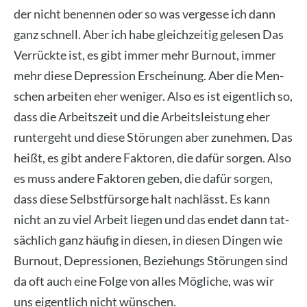
der nicht benen­nen oder so was ver­ges­se ich dann
ganz schnell. Aber ich habe gleich­zei­tig gele­sen Das
Ver­rück­te ist, es gibt immer mehr Burn­out, immer
mehr die­se Depres­si­on Erschei­nung. Aber die Men­
schen arbei­ten eher weni­ger. Also es ist eigent­lich so,
dass die Arbeits­zeit und die Arbeits­leis­tung eher
run­ter­geht und die­se Stö­run­gen aber zuneh­men. Das
heißt, es gibt ande­re Fak­to­ren, die dafür sor­gen. Also
es muss ande­re Fak­to­ren geben, die dafür sor­gen,
dass die­se Selbst­für­sor­ge halt nach­lässt. Es kann
nicht an zu viel Arbeit lie­gen und das endet dann tat­
säch­lich ganz häu­fig in die­sen, in die­sen Din­gen wie
Burn­out, Depres­sio­nen, Bezie­hungs Stö­run­gen sind
da oft auch eine Fol­ge von alles Mög­li­che, was wir
uns eigent­lich nicht wün­schen.