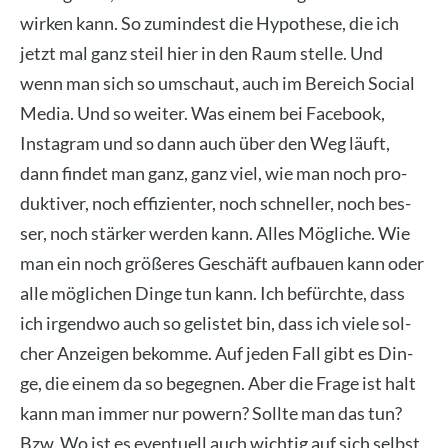
wir­ken kann. So zumin­dest die Hypo­the­se, die ich
jetzt mal ganz steil hier in den Raum stel­le. Und
wenn man sich so umschaut, auch im Bereich Social
Media. Und so wei­ter. Was einem bei Face­book,
Insta­gram und so dann auch über den Weg läuft,
dann fin­det man ganz, ganz viel, wie man noch pro­
duk­ti­ver, noch effi­zi­en­ter, noch schnel­ler, noch bes­
ser, noch stär­ker wer­den kann. Alles Mög­li­che. Wie
man ein noch grö­ße­res Geschäft auf­bau­en kann oder
alle mög­li­chen Din­ge tun kann. Ich befürch­te, dass
ich irgend­wo auch so gelis­tet bin, dass ich vie­le sol­
cher Anzei­gen bekom­me. Auf jeden Fall gibt es Din­
ge, die einem da so begeg­nen. Aber die Fra­ge ist halt
kann man immer nur powern? Soll­te man das tun?
Bzw. Wo ist es even­tu­ell auch wich­tig auf sich selbst