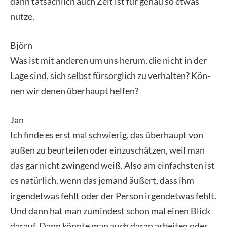
dann tat­säch­lich auch Zeit ist für genau so etwas
nut­ze.
Björn
Was ist mit ande­ren um uns her­um, die nicht in der
Lage sind, sich selbst für­sorg­lich zu ver­hal­ten? Kön­
nen wir denen über­haupt hel­fen?
Jan
Ich fin­de es erst mal schwie­rig, das über­haupt von
außen zu beur­tei­len oder ein­zu­schät­zen, weil man
das gar nicht zwin­gend weiß. Also am ein­fachs­ten ist
es natür­lich, wenn das jemand äußert, dass ihm
irgend­et­was fehlt oder der Per­son irgend­et­was fehlt.
Und dann hat man zumin­dest schon mal einen Blick
dar­auf. Dann könn­te man auch dar­an arbei­ten oder