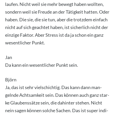
lau­fen. Nicht weil sie mehr bewegt haben woll­ten,
son­dern weil sie Freu­de an der Tätig­keit hat­ten. Oder
haben. Die sie, die sie tun, aber die trotz­dem ein­fach
nicht auf sich geach­tet haben, ist sicher­lich nicht der
ein­zi­ge Fak­tor. Aber Stress ist da ja schon ein ganz
wesent­li­cher Punkt.
Jan
Da kann ein wesent­li­cher Punkt sein.
Björn
Ja, das ist sehr viel­schich­tig. Das kann dann man­
geln­de Acht­sam­keit sein. Das kön­nen auch ganz star­
ke Glau­bens­sät­ze sein, die dahin­ter ste­hen. Nicht
nein sagen kön­nen sol­che Sachen. Das ist super indi­