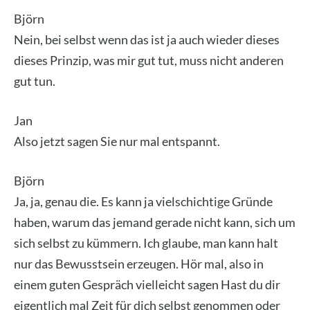
Björn
Nein, bei selbst wenn das ist ja auch wie­der die­ses
die­ses Prin­zip, was mir gut tut, muss nicht ande­ren
gut tun.
Jan
Also jetzt sagen Sie nur mal ent­spannt.
Björn
Ja, ja, genau die. Es kann ja viel­schich­ti­ge Grün­de
haben, war­um das jemand gera­de nicht kann, sich um
sich selbst zu küm­mern. Ich glau­be, man kann halt
nur das Bewusst­sein erzeu­gen. Hör mal, also in
einem guten Gespräch viel­leicht sagen Hast du dir
eigent­lich mal Zeit für dich selbst genom­men oder