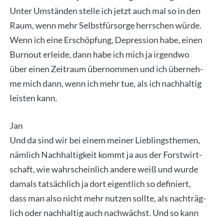
Unter Umstän­den stel­le ich jetzt auch mal so in den
Raum, wenn mehr Selbst­für­sor­ge herr­schen wür­de.
Wenn ich eine Erschöp­fung, Depres­si­on habe, einen
Burn­out erlei­de, dann habe ich mich ja irgend­wo
über einen Zeit­raum über­nom­men und ich über­neh­
me mich dann, wenn ich mehr tue, als ich nach­hal­tig
leis­ten kann.
Jan
Und da sind wir bei einem mei­ner Lieb­lings­the­men,
näm­lich Nach­hal­tig­keit kommt ja aus der Forst­wirt­
schaft, wie wahr­schein­lich ande­re weiß und wur­de
damals tat­säch­lich ja dort eigent­lich so defi­niert,
dass man also nicht mehr nut­zen soll­te, als nach­träg­
lich oder nach­hal­tig auch nach­wächst. Und so kann