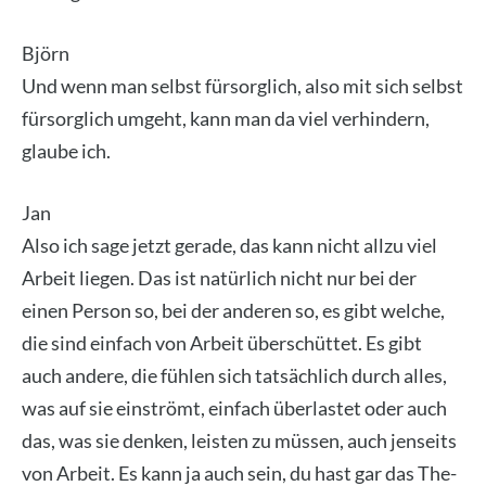
Björn
Und wenn man selbst für­sorg­lich, also mit sich selbst
für­sorg­lich umgeht, kann man da viel ver­hin­dern,
glau­be ich.
Jan
Also ich sage jetzt gera­de, das kann nicht all­zu viel
Arbeit lie­gen. Das ist natür­lich nicht nur bei der
einen Per­son so, bei der ande­ren so, es gibt wel­che,
die sind ein­fach von Arbeit über­schüt­tet. Es gibt
auch ande­re, die füh­len sich tat­säch­lich durch alles,
was auf sie ein­strömt, ein­fach über­las­tet oder auch
das, was sie den­ken, leis­ten zu müs­sen, auch jen­seits
von Arbeit. Es kann ja auch sein, du hast gar das The­