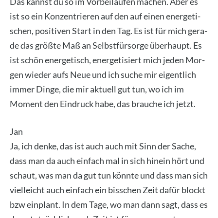
Das kannst du so im Vor­bei­lau­fen machen. Aber es
ist so ein Kon­zen­trie­ren auf den auf einen ener­ge­ti­
schen, posi­ti­ven Start in den Tag. Es ist für mich gera­
de das größ­te Maß an Selbst­für­sor­ge über­haupt. Es
ist schön ener­ge­tisch, ener­ge­ti­siert mich jeden Mor­
gen wie­der aufs Neue und ich suche mir eigent­lich
immer Din­ge, die mir aktu­ell gut tun, wo ich im
Moment den Ein­druck habe, das brau­che ich jetzt.
Jan
Ja, ich den­ke, das ist auch auch mit Sinn der Sache,
dass man da auch ein­fach mal in sich hin­ein hört und
schaut, was man da gut tun könn­te und dass man sich
viel­leicht auch ein­fach ein biss­chen Zeit dafür blockt
bzw ein­plant. In dem Tage, wo man dann sagt, dass es