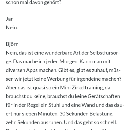
schon mal davon gehört?
Jan
Nein.
Björn
Nein, das ist eine wun­der­ba­re Art der Selbst­für­sor­
ge. Das mache ich jeden Mor­gen. Kann man mit
diver­sen Apps machen. Gibt es, gibt es zuhauf, müs­
sen wir jetzt kei­ne Wer­bung für irgend­ei­ne machen?
Aber das ist qua­si so ein Mini Zir­kel­trai­ning, da
brauchst du kei­ne, brauchst du kei­ne Gerät­schaf­ten
für in der Regel ein Stuhl und eine Wand und das dau­
ert nur sie­ben Minu­ten. 30 Sekun­den Belas­tung,
zehn Sekun­den aus­ru­hen. Und das geht so schnell.