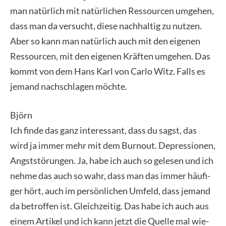
man natür­lich mit natür­li­chen Res­sour­cen umge­hen,
dass man da ver­sucht, die­se nach­hal­tig zu nut­zen.
Aber so kann man natür­lich auch mit den eige­nen
Res­sour­cen, mit den eige­nen Kräf­ten umge­hen. Das
kommt von dem Hans Karl von Car­lo Witz. Falls es
jemand nach­schla­gen möch­te.
Björn
Ich fin­de das ganz inter­es­sant, dass du sagst, das
wird ja immer mehr mit dem Burn­out. Depres­sio­nen,
Angst­stö­run­gen. Ja, habe ich auch so gele­sen und ich
neh­me das auch so wahr, dass man das immer häu­fi­
ger hört, auch im per­sön­li­chen Umfeld, dass jemand
da betrof­fen ist. Gleich­zei­tig. Das habe ich auch aus
einem Arti­kel und ich kann jetzt die Quel­le mal wie­