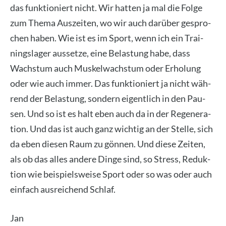
das funk­tio­niert nicht. Wir hat­ten ja mal die Fol­ge
zum The­ma Aus­zei­ten, wo wir auch dar­über gespro­
chen haben. Wie ist es im Sport, wenn ich ein Trai­
nings­la­ger aus­set­ze, eine Belas­tung habe, dass
Wachs­tum auch Mus­kel­wachs­tum oder Erho­lung
oder wie auch immer. Das funk­tio­niert ja nicht wäh­
rend der Belas­tung, son­dern eigent­lich in den Pau­
sen. Und so ist es halt eben auch da in der Rege­ne­ra­
ti­on. Und das ist auch ganz wich­tig an der Stel­le, sich
da eben die­sen Raum zu gön­nen. Und die­se Zei­ten,
als ob das alles ande­re Din­ge sind, so Stress, Reduk­
ti­on wie bei­spiels­wei­se Sport oder so was oder auch
ein­fach aus­rei­chend Schlaf.
Jan