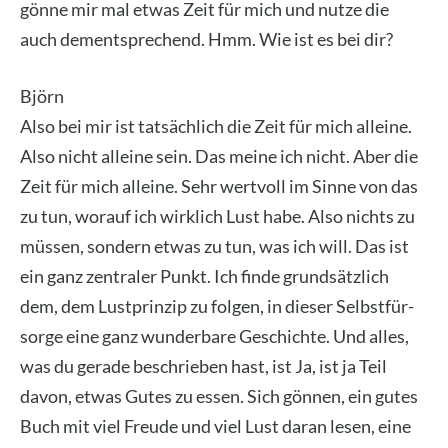
gön­ne mir mal etwas Zeit für mich und nut­ze die
auch dem­entspre­chend. Hmm. Wie ist es bei dir?
Björn
Also bei mir ist tat­säch­lich die Zeit für mich allei­ne.
Also nicht allei­ne sein. Das mei­ne ich nicht. Aber die
Zeit für mich allei­ne. Sehr wert­voll im Sin­ne von das
zu tun, wor­auf ich wirk­lich Lust habe. Also nichts zu
müs­sen, son­dern etwas zu tun, was ich will. Das ist
ein ganz zen­tra­ler Punkt. Ich fin­de grund­sätz­lich
dem, dem Lust­prin­zip zu fol­gen, in die­ser Selbst­für­
sor­ge eine ganz wun­der­ba­re Geschich­te. Und alles,
was du gera­de beschrie­ben hast, ist Ja, ist ja Teil
davon, etwas Gutes zu essen. Sich gön­nen, ein gutes
Buch mit viel Freu­de und viel Lust dar­an lesen, eine