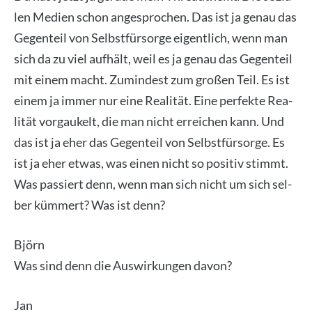
len Medi­en schon ange­spro­chen. Das ist ja genau das
Gegen­teil von Selbst­für­sor­ge eigent­lich, wenn man
sich da zu viel auf­hält, weil es ja genau das Gegen­teil
mit einem macht. Zumin­dest zum gro­ßen Teil. Es ist
einem ja immer nur eine Rea­li­tät. Eine per­fek­te Rea­
li­tät vor­gau­kelt, die man nicht errei­chen kann. Und
das ist ja eher das Gegen­teil von Selbst­für­sor­ge. Es
ist ja eher etwas, was einen nicht so posi­tiv stimmt.
Was pas­siert denn, wenn man sich nicht um sich sel­
ber küm­mert? Was ist denn?
Björn
Was sind denn die Aus­wir­kun­gen davon?
Jan