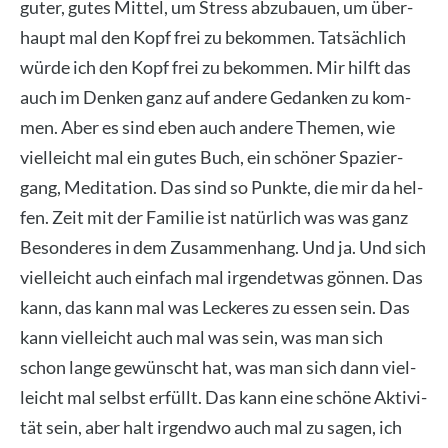
guter, gutes Mit­tel, um Stress abzu­bau­en, um über­
haupt mal den Kopf frei zu bekom­men. Tat­säch­lich
wür­de ich den Kopf frei zu bekom­men. Mir hilft das
auch im Den­ken ganz auf ande­re Gedan­ken zu kom­
men. Aber es sind eben auch ande­re The­men, wie
viel­leicht mal ein gutes Buch, ein schö­ner Spa­zier­
gang, Medi­ta­ti­on. Das sind so Punk­te, die mir da hel­
fen. Zeit mit der Fami­lie ist natür­lich was was ganz
Beson­de­res in dem Zusam­men­hang. Und ja. Und sich
viel­leicht auch ein­fach mal irgend­et­was gön­nen. Das
kann, das kann mal was Lecke­res zu essen sein. Das
kann viel­leicht auch mal was sein, was man sich
schon lan­ge gewünscht hat, was man sich dann viel­
leicht mal selbst erfüllt. Das kann eine schö­ne Akti­vi­
tät sein, aber halt irgend­wo auch mal zu sagen, ich