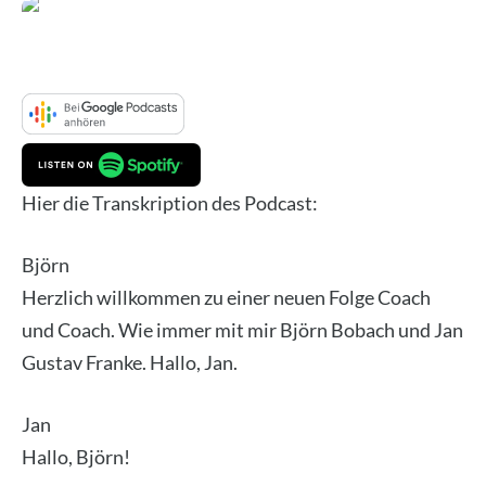
Hier die Tran­skrip­ti­on des Pod­cast:
Björn
Herz­lich will­kom­men zu einer neu­en Fol­ge Coach
und Coach. Wie immer mit mir Björn Bob­ach und Jan
Gus­tav Fran­ke. Hal­lo, Jan.
Jan
Hal­lo, Björn!