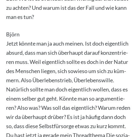
zu ach­ten? Und war­um ist das der Fall und wie kann
man es tun?
Björn
Jetzt könn­te man ja auch mei­nen. Ist doch eigent­lich
absurd, dass man sich über­haupt dar­auf kon­zen­trie­
ren muss. Weil eigent­lich soll­te es doch in der Natur
des Men­schen lie­gen, sich sowie­so um sich zu küm­
mern. Also Über­le­bens­trieb, Über­le­bens­wil­le.
Natür­lich soll­te man doch eigent­lich wol­len, dass es
einem sel­ber gut geht. Könn­te man so argu­men­tie­
ren? Also was? Was soll das eigent­lich? War­um reden
wir da über­haupt drü­ber? Es ist ja häu­fig dann doch
so, dass die­se Selbst­für­sor­ge etwas zu kurz kommt.
Du hast jetzt ja gera­de mein Thread­the­ma Die sozia­