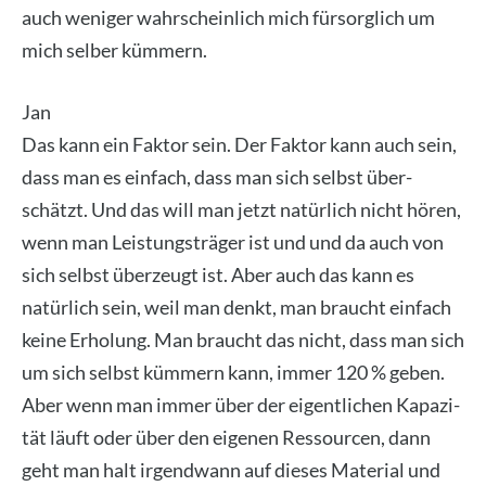
auch weni­ger wahr­schein­lich mich für­sorg­lich um
mich sel­ber küm­mern.
Jan
Das kann ein Fak­tor sein. Der Fak­tor kann auch sein,
dass man es ein­fach, dass man sich selbst über­
schätzt. Und das will man jetzt natür­lich nicht hören,
wenn man Leis­tungs­trä­ger ist und und da auch von
sich selbst über­zeugt ist. Aber auch das kann es
natür­lich sein, weil man denkt, man braucht ein­fach
kei­ne Erho­lung. Man braucht das nicht, dass man sich
um sich selbst küm­mern kann, immer 120 % geben.
Aber wenn man immer über der eigent­li­chen Kapa­zi­
tät läuft oder über den eige­nen Res­sour­cen, dann
geht man halt irgend­wann auf die­ses Mate­ri­al und