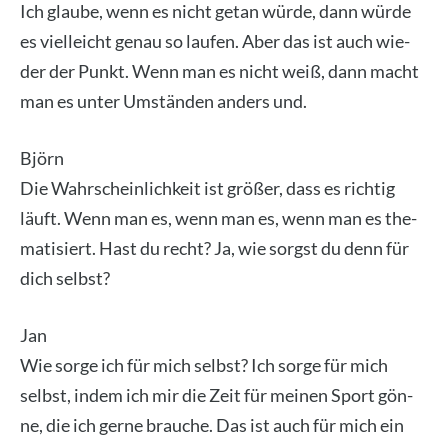
Ich glau­be, wenn es nicht getan wür­de, dann wür­de
es viel­leicht genau so lau­fen. Aber das ist auch wie­
der der Punkt. Wenn man es nicht weiß, dann macht
man es unter Umstän­den anders und.
Björn
Die Wahr­schein­lich­keit ist grö­ßer, dass es rich­tig
läuft. Wenn man es, wenn man es, wenn man es the­
ma­ti­siert. Hast du recht? Ja, wie sorgst du denn für
dich selbst?
Jan
Wie sor­ge ich für mich selbst? Ich sor­ge für mich
selbst, indem ich mir die Zeit für mei­nen Sport gön­
ne, die ich ger­ne brau­che. Das ist auch für mich ein