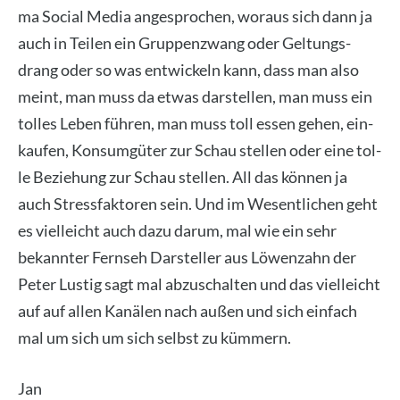
ma Social Media ange­spro­chen, wor­aus sich dann ja
auch in Tei­len ein Grup­pen­zwang oder Gel­tungs­
drang oder so was ent­wi­ckeln kann, dass man also
meint, man muss da etwas dar­stel­len, man muss ein
tol­les Leben füh­ren, man muss toll essen gehen, ein­
kau­fen, Kon­sum­gü­ter zur Schau stel­len oder eine tol­
le Bezie­hung zur Schau stel­len. All das kön­nen ja
auch Stress­fak­to­ren sein. Und im Wesent­li­chen geht
es viel­leicht auch dazu dar­um, mal wie ein sehr
bekann­ter Fern­seh Dar­stel­ler aus Löwen­zahn der
Peter Lus­tig sagt mal abzu­schal­ten und das viel­leicht
auf auf allen Kanä­len nach außen und sich ein­fach
mal um sich um sich selbst zu küm­mern.
Jan