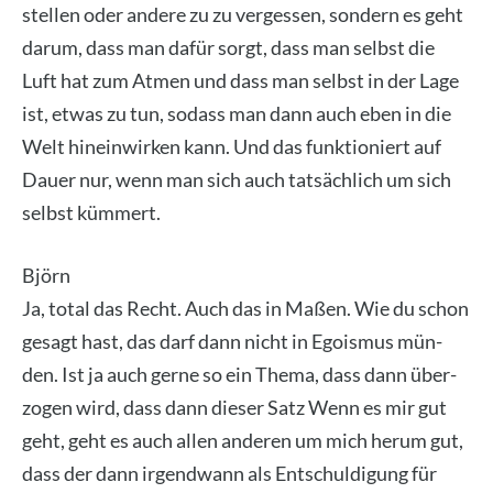
stel­len oder ande­re zu zu ver­ges­sen, son­dern es geht
dar­um, dass man dafür sorgt, dass man selbst die
Luft hat zum Atmen und dass man selbst in der Lage
ist, etwas zu tun, sodass man dann auch eben in die
Welt hin­ein­wir­ken kann. Und das funk­tio­niert auf
Dau­er nur, wenn man sich auch tat­säch­lich um sich
selbst küm­mert.
Björn
Ja, total das Recht. Auch das in Maßen. Wie du schon
gesagt hast, das darf dann nicht in Ego­is­mus mün­
den. Ist ja auch ger­ne so ein The­ma, dass dann über­
zo­gen wird, dass dann die­ser Satz Wenn es mir gut
geht, geht es auch allen ande­ren um mich her­um gut,
dass der dann irgend­wann als Ent­schul­di­gung für