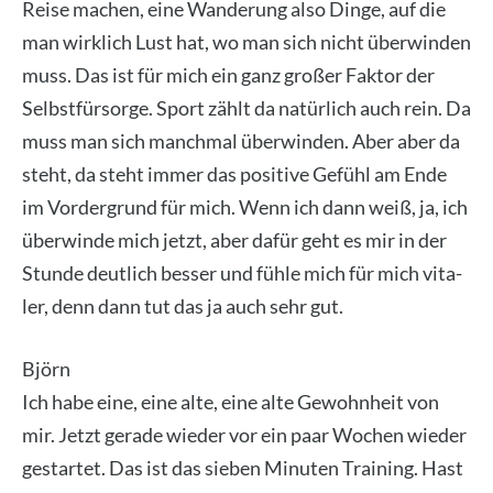
Rei­se machen, eine Wan­de­rung also Din­ge, auf die
man wirk­lich Lust hat, wo man sich nicht über­win­den
muss. Das ist für mich ein ganz gro­ßer Fak­tor der
Selbst­für­sor­ge. Sport zählt da natür­lich auch rein. Da
muss man sich manch­mal über­win­den. Aber aber da
steht, da steht immer das posi­ti­ve Gefühl am Ende
im Vor­der­grund für mich. Wenn ich dann weiß, ja, ich
über­win­de mich jetzt, aber dafür geht es mir in der
Stun­de deut­lich bes­ser und füh­le mich für mich vita­
ler, denn dann tut das ja auch sehr gut.
Björn
Ich habe eine, eine alte, eine alte Gewohn­heit von
mir. Jetzt gera­de wie­der vor ein paar Wochen wie­der
gestar­tet. Das ist das sie­ben Minu­ten Trai­ning. Hast