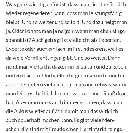
Was ganz wich­tig dafür ist, dass man sich tat­säch­lich
wie­der rege­ne­rie­ren kann, dass man leis­tungs­fä­hig
bleibt. Und so wei­ter und so fort. Und dazu neigt man
ja. Oder könn­te man ja nei­gen, wenn man eben ein­ge­
spannt ist? Auch gefragt ist viel­leicht als Exper­ten,
Exper­te oder auch ein­fach im Freun­des­kreis, weil es
da vie­le Ver­pflich­tun­gen gibt. Und so wei­ter. Dann
neigt man viel­leicht dazu, immer zu tun und zu geben
und zu machen. Und viel­leicht gibt man nicht nur für
ande­re, son­dern viel­leicht tut man auch etwas, wofür
man lei­den­schaft­lich brennt, wo man auch Spaß dran
hat. Aber man muss auch immer schau­en, dass man
die Akkus wie­der auf­lädt, damit man das wirk­lich
auch dau­er­haft machen kann. Es gibt vie­le Men­
schen, die sind mit Freu­de einen Herz­in­farkt rein­ge­