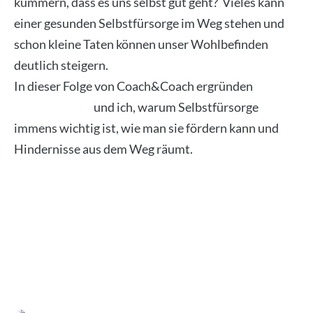
küm­mern, dass es uns selbst gut geht? Vie­les kann
einer gesun­den Selbst­für­sor­ge im Weg ste­hen und
schon klei­ne Taten kön­nen unser Wohl­be­fin­den
deut­lich stei­gern.
In die­ser Fol­ge von Coach&Coach ergrün­den
Jan
Gus­tav Fran­ke
und ich, war­um Selbst­für­sor­ge
immens wich­tig ist, wie man sie för­dern kann und
Hin­der­nis­se aus dem Weg räumt.