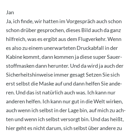
Jan
Ja, ich fin­de, wir hat­ten im Vor­ge­spräch auch schon
schon drü­ber gespro­chen, die­ses Bild auch da ganz
hilf­reich, was es ergibt aus dem Flug­ver­kehr. Wenn
es also zu einem uner­war­te­ten Druck­ab­fall in der
Kabi­ne kommt, dann kom­men ja die­se super Sau­er­
stoff­mas­ken dann her­un­ter. Und da wird ja auch der
Sicher­heits­hin­wei­se immer gesagt Set­zen Sie sich
erst selbst die Mas­ke auf und dann hel­fen Sie ande­
ren. Und das ist natür­lich auch was. Ich kann nur
ande­ren hel­fen. Ich kann nur gut in die Welt wir­ken,
auch wenn ich selbst in der Lage bin, auf mich zu ach­
ten und wenn ich selbst ver­sorgt bin. Und das heißt,
hier geht es nicht dar­um, sich selbst über ande­re zu