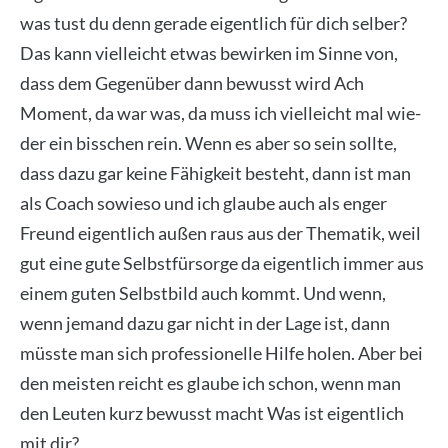
was tust du denn gera­de eigent­lich für dich sel­ber?
Das kann viel­leicht etwas bewir­ken im Sin­ne von,
dass dem Gegen­über dann bewusst wird Ach
Moment, da war was, da muss ich viel­leicht mal wie­
der ein biss­chen rein. Wenn es aber so sein soll­te,
dass dazu gar kei­ne Fähig­keit besteht, dann ist man
als Coach sowie­so und ich glau­be auch als enger
Freund eigent­lich außen raus aus der The­ma­tik, weil
gut eine gute Selbst­für­sor­ge da eigent­lich immer aus
einem guten Selbst­bild auch kommt. Und wenn,
wenn jemand dazu gar nicht in der Lage ist, dann
müss­te man sich pro­fes­sio­nel­le Hil­fe holen. Aber bei
den meis­ten reicht es glau­be ich schon, wenn man
den Leu­ten kurz bewusst macht Was ist eigent­lich
mit dir?