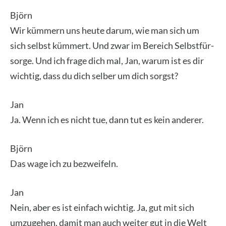
Björn
Wir küm­mern uns heu­te dar­um, wie man sich um
sich selbst küm­mert. Und zwar im Bereich Selbst­für­
sor­ge. Und ich fra­ge dich mal, Jan, war­um ist es dir
wich­tig, dass du dich sel­ber um dich sorgst?
Jan
Ja. Wenn ich es nicht tue, dann tut es kein ande­rer.
Björn
Das wage ich zu bezwei­feln.
Jan
Nein, aber es ist ein­fach wich­tig. Ja, gut mit sich
umzu­ge­hen, damit man auch wei­ter gut in die Welt