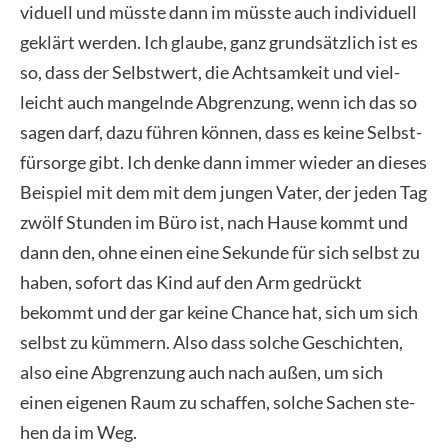
vi­du­ell und müss­te dann im müss­te auch indi­vi­du­ell
geklärt wer­den. Ich glau­be, ganz grund­sätz­lich ist es
so, dass der Selbst­wert, die Acht­sam­keit und viel­
leicht auch man­geln­de Abgren­zung, wenn ich das so
sagen darf, dazu füh­ren kön­nen, dass es kei­ne Selbst­
für­sor­ge gibt. Ich den­ke dann immer wie­der an die­ses
Bei­spiel mit dem mit dem jun­gen Vater, der jeden Tag
zwölf Stun­den im Büro ist, nach Hau­se kommt und
dann den, ohne einen eine Sekun­de für sich selbst zu
haben, sofort das Kind auf den Arm gedrückt
bekommt und der gar kei­ne Chan­ce hat, sich um sich
selbst zu küm­mern. Also dass sol­che Geschich­ten,
also eine Abgren­zung auch nach außen, um sich
einen eige­nen Raum zu schaf­fen, sol­che Sachen ste­
hen da im Weg.