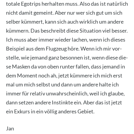
tota­le Ego­trips her­hal­ten muss. Also das ist natür­lich
nicht damit gemeint. Aber nur wer sich gut um sich
sel­ber küm­mert, kann sich auch wirk­lich um ande­re
küm­mern. Das beschreibt die­se Situa­ti­on viel bes­ser.
Ich muss aber immer wie­der lachen, wenn ich die­ses
Bei­spiel aus dem Flug­zeug höre. Wenn ich mir vor­
stel­le, wie jemand ganz beson­nen ist, wenn die­se die­
se Mas­ken da von oben run­ter fal­len, dass jemand in
dem Moment noch ah, jetzt küm­me­re ich mich erst
mal um mich selbst und dann um ande­re hal­te ich
immer für rela­tiv unwahr­schein­lich, weil ich glau­be,
dann set­zen ande­re Instink­te ein. Aber das ist jetzt
ein Exkurs in ein völ­lig ande­res Gebiet.
Jan