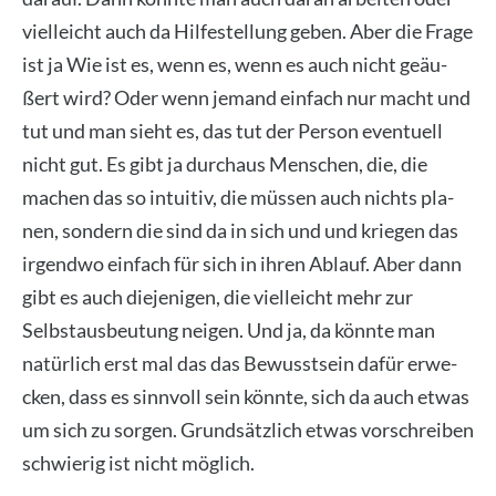
viel­leicht auch da Hil­fe­stel­lung geben. Aber die Fra­ge
ist ja Wie ist es, wenn es, wenn es auch nicht geäu­
ßert wird? Oder wenn jemand ein­fach nur macht und
tut und man sieht es, das tut der Per­son even­tu­ell
nicht gut. Es gibt ja durch­aus Men­schen, die, die
machen das so intui­tiv, die müs­sen auch nichts pla­
nen, son­dern die sind da in sich und und krie­gen das
irgend­wo ein­fach für sich in ihren Ablauf. Aber dann
gibt es auch die­je­ni­gen, die viel­leicht mehr zur
Selbst­aus­beu­tung nei­gen. Und ja, da könn­te man
natür­lich erst mal das das Bewusst­sein dafür erwe­
cken, dass es sinn­voll sein könn­te, sich da auch etwas
um sich zu sor­gen. Grund­sätz­lich etwas vor­schrei­ben
schwie­rig ist nicht mög­lich.