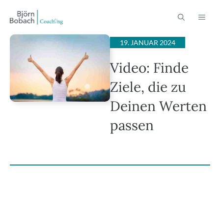
Zum
ME
Inhalt
springen
19. JANUAR 2024
Video: Finde
Ziele, die zu
Deinen Werten
passen