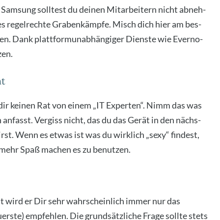
Sam­sung soll­test du dei­nen Mit­ar­bei­tern nicht abneh­
s regel­rech­te Gra­ben­kämp­fe. Misch dich hier am bes­
ben. Dank platt­form­un­ab­hän­gi­ger Diens­te wie Ever­no­
zen.
ht
 dir kei­nen Rat von einem „IT Exper­ten“. Nimm das was
h anfasst. Ver­giss nicht, das du das Gerät in den nächs­
irst. Wenn es etwas ist was du wirk­lich „sexy“ fin­dest,
ch mehr Spaß machen es zu benut­zen.
wird er Dir sehr wahr­schein­lich immer nur das
rs­te) emp­feh­len. Die grund­sätz­li­che Fra­ge soll­te stets