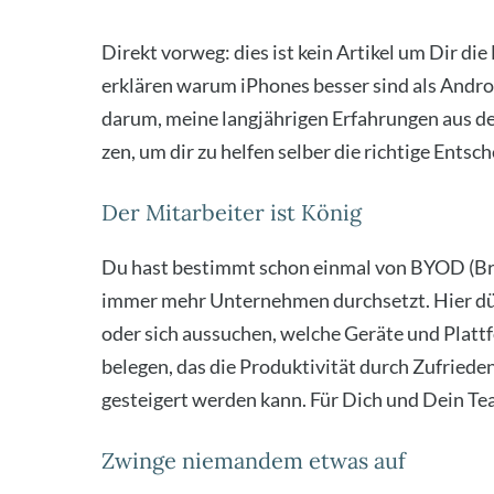
Direkt vor­weg: dies ist kein Arti­kel um Dir d
erklä­ren war­um iPho­nes bes­ser sind als Andro
dar­um, mei­ne lang­jäh­ri­gen Erfah­run­gen aus d
zen, um dir zu hel­fen sel­ber die rich­ti­ge Ent­sc
Der Mitarbeiter ist König
Du hast bestimmt schon ein­mal von BYOD (Bri
immer mehr Unter­neh­men durch­setzt. Hier dür­f
oder sich aus­su­chen, wel­che Gerä­te und Platt­f
bele­gen, das die Pro­duk­ti­vi­tät durch Zufrie­den
gestei­gert wer­den kann. Für Dich und Dein Tea
Zwinge niemandem etwas auf