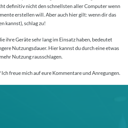
cht defi­ni­tiv nicht den schnells­ten aller Com­pu­ter wenn
men­te erstel­len will. Aber auch hier gilt: wenn dir das
ten kannst), schlag zu!
die ihre Gerä­te sehr lang im Ein­satz haben, bedeu­tet
­ge­re Nut­zungs­dau­er. Hier kannst du durch eine etwas
e mehr Nut­zung raus­schla­gen.
Ich freue mich auf eure Kom­men­ta­re und Anre­gun­gen.