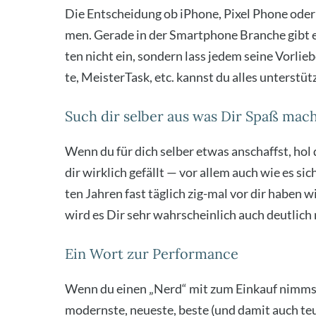
Die Ent­schei­dung ob iPho­ne, Pixel Pho­ne oder 
men. Gera­de in der Smart­phone Bran­che gibt e
ten nicht ein, son­dern lass jedem sei­ne Vor­lie­
te, Meis­ter­Task, etc. kannst du alles unter­stüt­
Such dir selber aus was Dir Spaß mac
Wenn du für dich sel­ber etwas anschaffst, hol
dir wirk­lich gefällt — vor allem auch wie es sic
ten Jah­ren fast täg­lich zig-mal vor dir haben w
wird es Dir sehr wahr­schein­lich auch deut­li
Ein Wort zur Performance
Wenn du einen „Nerd“ mit zum Ein­kauf nimmst 
moderns­te, neu­es­te, bes­te (und damit auch teu­e