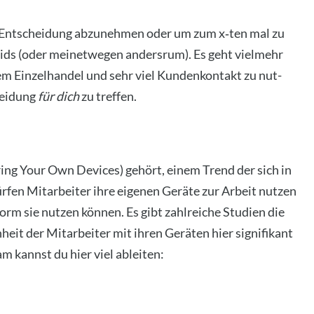
ie Ent­schei­dung abzu­neh­men oder um zum x‑ten mal zu
­ids (oder mei­net­we­gen anders­rum). Es geht viel­mehr
em Ein­zel­han­del und sehr viel Kun­den­kon­takt zu nut­
hei­dung
für dich
zu tref­fen.
ng Your Own Devices) gehört, einem Trend der sich in
en Mit­ar­bei­ter ihre eige­nen Gerä­te zur Arbeit nut­zen
orm sie nut­zen kön­nen. Es gibt zahl­rei­che Stu­di­en die
­heit der Mit­ar­bei­ter mit ihren Gerä­ten hier signi­fi­kant
m kannst du hier viel ablei­ten: