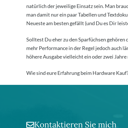
natür­lich der jewei­li­ge Ein­satz sein. Man brau
man damit nur ein paar Tabel­len und Text­do­ku­
Neu­es­te am bes­ten gefällt (und Du es Dir leis­
Soll­test Du eher zu den Spar­füch­sen gehö­ren 
mehr Per­for­mance in der Regel jedoch auch län
höhe­re Aus­ga­be viel­leicht ein oder zwei Jah­r
Wie sind eure Erfah­rung beim Hard­ware Kauf? 
Kontaktieren Sie mich