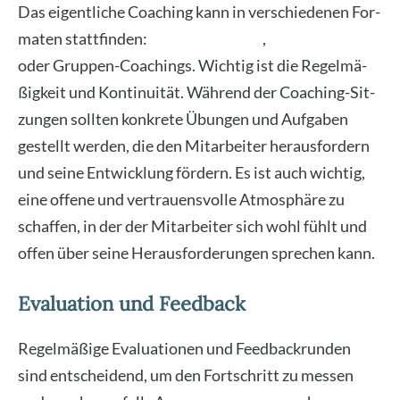
Das eigent­li­che Coa­ching kann in ver­schie­de­nen For­
ma­ten statt­fin­den:
Ein­zel­ge­sprä­che
,
Work­shops
oder Grup­pen-Coa­chings. Wich­tig ist die Regel­mä­
ßig­keit und Kon­ti­nui­tät. Wäh­rend der Coa­ching-Sit­
zun­gen soll­ten kon­kre­te Übun­gen und Auf­ga­ben
gestellt wer­den, die den Mit­ar­bei­ter her­aus­for­dern
und sei­ne Ent­wick­lung för­dern. Es ist auch wich­tig,
eine offe­ne und ver­trau­ens­vol­le Atmo­sphä­re zu
schaf­fen, in der der Mit­ar­bei­ter sich wohl fühlt und
offen über sei­ne Her­aus­for­de­run­gen spre­chen kann.
Evaluation und Feedback
Regel­mä­ßi­ge Eva­lua­tio­nen und Feed­back­run­den
sind ent­schei­dend, um den Fort­schritt zu mes­sen