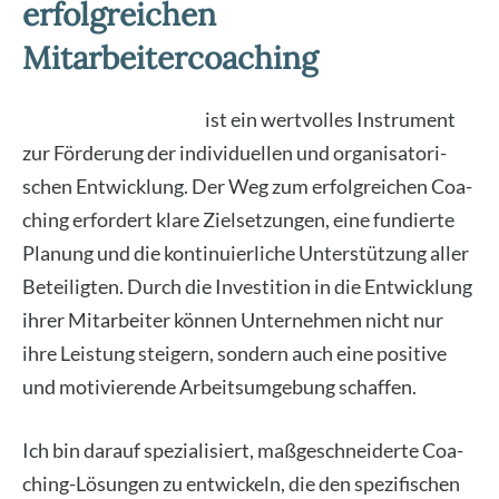
erfolgreichen
Mitarbeitercoaching
Mit­ar­bei­ter­coa­ching
ist ein wert­vol­les Instru­ment
zur För­de­rung der indi­vi­du­el­len und orga­ni­sa­to­ri­
schen Ent­wick­lung. Der Weg zum erfolg­rei­chen Coa­
ching erfor­dert kla­re Ziel­set­zun­gen, eine fun­dier­te
Pla­nung und die kon­ti­nu­ier­li­che Unter­stüt­zung aller
Betei­lig­ten. Durch die Inves­ti­ti­on in die Ent­wick­lung
ihrer Mit­ar­bei­ter kön­nen Unter­neh­men nicht nur
ihre Leis­tung stei­gern, son­dern auch eine posi­ti­ve
und moti­vie­ren­de Arbeits­um­ge­bung schaf­fen.
Ich bin dar­auf spe­zia­li­siert, maß­ge­schnei­der­te Coa­
ching-Lösun­gen zu ent­wi­ckeln, die den spe­zi­fi­schen