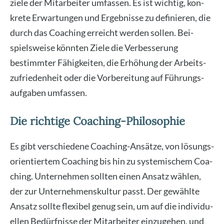
zie­le der Mit­ar­bei­ter umfas­sen. Es ist wich­tig, kon­
kre­te Erwar­tun­gen und Ergeb­nis­se zu defi­nie­ren, die
durch das Coa­ching erreicht wer­den sol­len. Bei­
spiels­wei­se könn­ten Zie­le die Ver­bes­se­rung
bestimm­ter Fähig­kei­ten, die Erhö­hung der Arbeits­
zu­frie­den­heit oder die Vor­be­rei­tung auf Füh­rungs­
auf­ga­ben umfas­sen.
Die richtige Coaching-Philosophie
Es gibt ver­schie­de­ne Coa­ching-Ansät­ze, von lösungs­
ori­en­tier­tem Coa­ching bis hin zu sys­te­mi­schem Coa­
ching. Unter­neh­men soll­ten einen Ansatz wäh­len,
der zur Unter­neh­mens­kul­tur passt. Der gewähl­te
Ansatz soll­te fle­xi­bel genug sein, um auf die indi­vi­du­
el­len Bedürf­nis­se der Mit­ar­bei­ter ein­zu­ge­hen, und