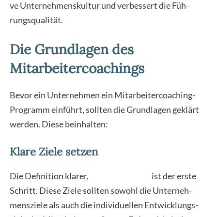
ve Unter­neh­mens­kul­tur und ver­bes­sert die Füh­
rungs­qua­li­tät.
Die Grundlagen des
Mitarbeitercoachings
Bevor ein Unter­neh­men ein Mit­ar­bei­ter­coa­ching-
Pro­gramm ein­führt, soll­ten die Grund­la­gen geklärt
wer­den. Die­se beinhal­ten:
Klare Ziele setzen
Die Defi­ni­ti­on kla­rer,
mess­ba­rer Zie­le
ist der ers­te
Schritt. Die­se Zie­le soll­ten sowohl die Unter­neh­
mens­zie­le als auch die indi­vi­du­el­len Ent­wick­lungs­