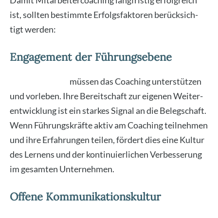
Damit Mit­ar­bei­ter­coa­ching lang­fris­tig erfolg­reich
ist, soll­ten bestimm­te Erfolgs­fak­to­ren berück­sich­
tigt wer­den:
Engagement der Führungsebene
Füh­rungs­kräf­te
müs­sen das Coa­ching unter­stüt­zen
und vor­le­ben. Ihre Bereit­schaft zur eige­nen Wei­ter­
ent­wick­lung ist ein star­kes Signal an die Beleg­schaft.
Wenn Füh­rungs­kräf­te aktiv am Coa­ching teil­neh­men
und ihre Erfah­run­gen tei­len, för­dert dies eine Kul­tur
des Ler­nens und der kon­ti­nu­ier­li­chen Ver­bes­se­rung
im gesam­ten Unter­neh­men.
Offene Kommunikationskultur