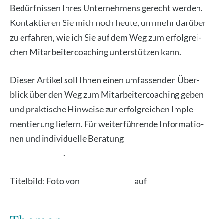
Bedürf­nis­sen Ihres Unter­neh­mens gerecht wer­den.
Kon­tak­tie­ren Sie mich noch heu­te, um mehr dar­über
zu erfah­ren, wie ich Sie auf dem Weg zum erfolg­rei­
chen Mit­ar­bei­ter­coa­ching unter­stüt­zen kann.
Die­ser Arti­kel soll Ihnen einen umfas­sen­den Über­
blick über den Weg zum Mit­ar­bei­ter­coa­ching geben
und prak­ti­sche Hin­wei­se zur erfolg­rei­chen Imple­
men­tie­rung lie­fern. Für wei­ter­füh­ren­de Infor­ma­tio­
nen und indi­vi­du­el­le Bera­tung
ste­he ich Ihnen ger­ne
zur Ver­fü­gung
.
Titel­bild: Foto von
Chang Duong
auf
Uns­plash