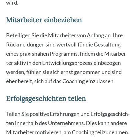
wird.
Mitarbeiter einbeziehen
Betei­li­gen Sie die Mit­ar­bei­ter von Anfang an. Ihre
Rück­mel­dun­gen sind wert­voll für die Gestal­tung
eines pra­xis­na­hen Pro­gramms. Indem die Mit­ar­bei­
ter aktiv in den Ent­wick­lungs­pro­zess ein­be­zo­gen
wer­den, füh­len sie sich ernst genom­men und sind
eher bereit, sich auf das Coa­ching ein­zu­las­sen.
Erfolgsgeschichten teilen
Tei­len Sie posi­ti­ve Erfah­run­gen und Erfolgs­ge­schich­
ten inner­halb des Unter­neh­mens. Dies kann ande­re
Mit­ar­bei­ter moti­vie­ren, am Coa­ching teil­zu­neh­men.