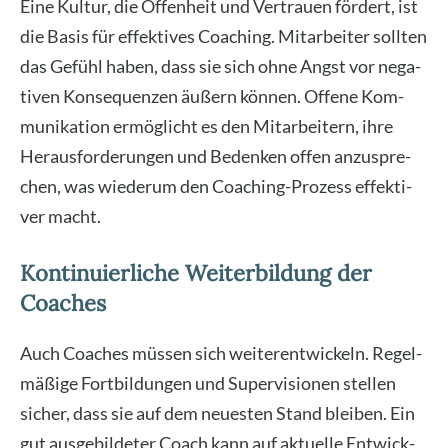
Eine Kul­tur, die Offen­heit und Ver­trau­en för­dert, ist
die Basis für effek­ti­ves Coa­ching. Mit­ar­bei­ter soll­ten
das Gefühl haben, dass sie sich ohne Angst vor nega­
ti­ven Kon­se­quen­zen äußern kön­nen. Offe­ne Kom­
mu­ni­ka­ti­on ermög­licht es den Mit­ar­bei­tern, ihre
Her­aus­for­de­run­gen und Beden­ken offen anzu­spre­
chen, was wie­der­um den Coa­ching-Pro­zess effek­ti­
ver macht.
Kontinuierliche Weiterbildung der
Coaches
Auch Coa­ches müs­sen sich wei­ter­ent­wi­ckeln. Regel­
mä­ßi­ge Fort­bil­dun­gen und Super­vi­sio­nen stel­len
sicher, dass sie auf dem neu­es­ten Stand blei­ben. Ein
gut aus­ge­bil­de­ter Coach kann auf aktu­el­le Ent­wick­