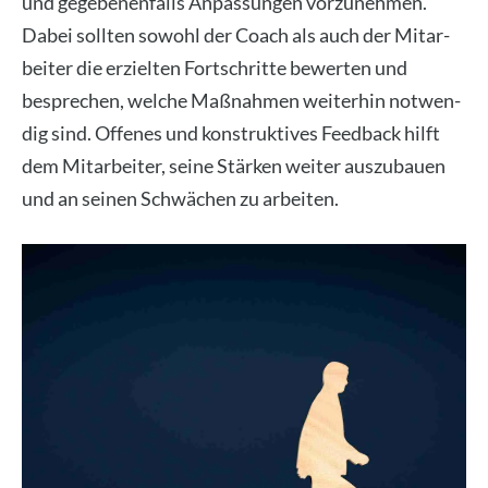
und gege­be­nen­falls Anpas­sun­gen vor­zu­neh­men.
Dabei soll­ten sowohl der Coach als auch der Mit­ar­
bei­ter die erziel­ten Fort­schrit­te bewer­ten und
bespre­chen, wel­che Maß­nah­men wei­ter­hin not­wen­
dig sind. Offe­nes und kon­struk­ti­ves Feed­back hilft
dem Mit­ar­bei­ter, sei­ne Stär­ken wei­ter aus­zu­bau­en
und an sei­nen Schwä­chen zu arbei­ten.