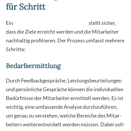
für Schritt
Ein
struk­tu­rier­ter Coa­ching-Pro­zess
stellt sicher,
dass die Zie­le erreicht wer­den und die Mit­ar­bei­ter
nach­hal­tig pro­fi­tie­ren. Der Pro­zess umfasst meh­re­re
Schrit­te:
Bedarfsermittlung
Durch Feed­back­ge­sprä­che, Leis­tungs­be­ur­tei­lun­gen
und per­sön­li­che Gesprä­che kön­nen die indi­vi­du­el­len
Bedürf­nis­se der Mit­ar­bei­ter ermit­telt wer­den. Es ist
wich­tig, eine umfas­sen­de Ana­ly­se durch­zu­füh­ren,
um genau zu ver­ste­hen, wel­che Berei­che des Mit­ar­
bei­ters wei­ter­ent­wi­ckelt wer­den müs­sen. Dabei soll­