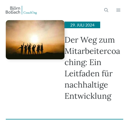
Zum
ME
Inhalt
springen
29. JULI 2024
Der Weg zum
Mitarbeitercoa
ching: Ein
Leitfaden für
nachhaltige
Entwicklung