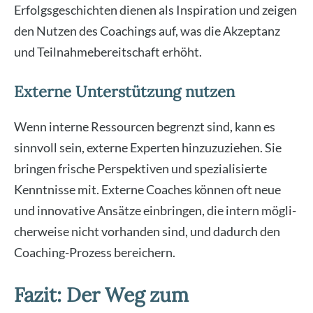
Erfolgs­ge­schich­ten die­nen als Inspi­ra­ti­on und zei­gen
den Nut­zen des Coa­chings auf, was die Akzep­tanz
und Teil­nah­me­be­reit­schaft erhöht.
Externe Unterstützung nutzen
Wenn inter­ne Res­sour­cen begrenzt sind, kann es
sinn­voll sein, exter­ne Exper­ten hin­zu­zu­zie­hen. Sie
brin­gen fri­sche Per­spek­ti­ven und spe­zia­li­sier­te
Kennt­nis­se mit. Exter­ne Coa­ches kön­nen oft neue
und inno­va­ti­ve Ansät­ze ein­brin­gen, die intern mög­li­
cher­wei­se nicht vor­han­den sind, und dadurch den
Coa­ching-Pro­zess berei­chern.
Fazit: Der Weg zum