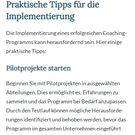
Praktische Tipps für die
Implementierung
Die Imple­men­tie­rung eines erfolg­rei­chen Coa­ching-
Pro­gramms kann her­aus­for­dernd sein. Hier eini­ge
prak­ti­sche Tipps:
Pilotprojekte starten
Begin­nen Sie mit Pilot­pro­jek­ten in aus­ge­wähl­ten
Abtei­lun­gen. Dies ermög­licht es, Erfah­run­gen zu
sam­meln und das Pro­gramm bei Bedarf anzu­pas­sen.
Durch den Test­lauf kön­nen mög­li­che Her­aus­for­de­
run­gen iden­ti­fi­ziert und beho­ben wer­den, bevor das
Pro­gramm im gesam­ten Unter­neh­men ein­ge­führt