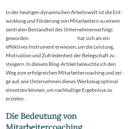
In der heu­ti­gen dyna­mi­schen Arbeits­welt ist die Ent­
wick­lung und För­de­rung von Mit­ar­bei­tern zu einem
zen­tra­len Bestand­teil des Unter­neh­mens­er­folgs
gewor­den.
Mit­ar­bei­ter­coa­ching
hat sich als ein
effek­ti­ves Instru­ment erwie­sen, um die Leis­tung,
Moti­va­ti­on und Zufrie­den­heit der Beleg­schaft zu
stei­gern. In die­sem Blog-Arti­kel beleuch­te ich den
Weg zum erfolg­rei­chen Mit­ar­bei­ter­coa­ching und zei­
ge auf, wie Unter­neh­men die­ses Werk­zeug opti­mal
ein­set­zen kön­nen, um nach­hal­ti­ge Ergeb­nis­se zu
erzie­len.
Die Bedeutung von
Mitarbeitercoaching