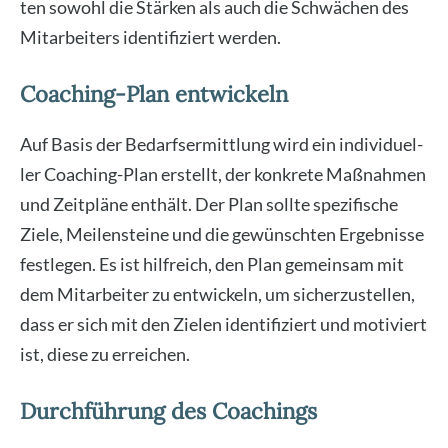
ten sowohl die Stär­ken als auch die Schwä­chen des
Mit­ar­bei­ters iden­ti­fi­ziert wer­den.
Coaching-Plan entwickeln
Auf Basis der Bedarfs­er­mitt­lung wird ein indi­vi­du­el­
ler Coa­ching-Plan erstellt, der kon­kre­te Maß­nah­men
und Zeit­plä­ne ent­hält. Der Plan soll­te spe­zi­fi­sche
Zie­le, Mei­len­stei­ne und die gewünsch­ten Ergeb­nis­se
fest­le­gen. Es ist hilf­reich, den Plan gemein­sam mit
dem Mit­ar­bei­ter zu ent­wi­ckeln, um sicher­zu­stel­len,
dass er sich mit den Zie­len iden­ti­fi­ziert und moti­viert
ist, die­se zu errei­chen.
Durchführung des Coachings