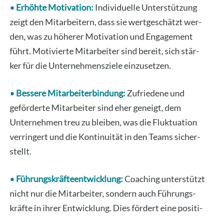
•
Erhöh­te Moti­va­ti­on:
Indi­vi­du­el­le Unter­stüt­zung
zeigt den Mit­ar­bei­tern, dass sie wert­ge­schätzt wer­
den, was zu höhe­rer Moti­va­ti­on und Enga­ge­ment
führt. Moti­vier­te Mit­ar­bei­ter sind bereit, sich stär­
ker für die Unter­neh­mens­zie­le ein­zu­set­zen.
•
Bes­se­re Mit­ar­bei­ter­bin­dung:
Zufrie­de­ne und
geför­der­te Mit­ar­bei­ter sind eher geneigt, dem
Unter­neh­men treu zu blei­ben, was die Fluk­tua­ti­on
ver­rin­gert und die Kon­ti­nui­tät in den Teams sicher­
stellt.
•
Füh­rungs­kräf­te­ent­wick­lung:
Coa­ching unter­stützt
nicht nur die Mit­ar­bei­ter, son­dern auch Füh­rungs­
kräf­te in ihrer Ent­wick­lung. Dies för­dert eine posi­ti­