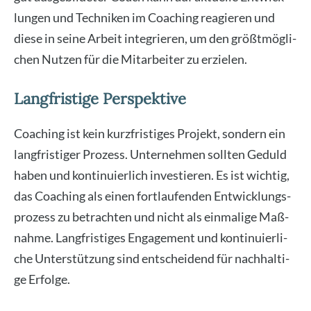
lun­gen und Tech­ni­ken im Coa­ching reagie­ren und
die­se in sei­ne Arbeit inte­grie­ren, um den größt­mög­li­
chen Nut­zen für die Mit­ar­bei­ter zu erzie­len.
Langfristige Perspektive
Coa­ching ist kein kurz­fris­ti­ges Pro­jekt, son­dern ein
lang­fris­ti­ger Pro­zess. Unter­neh­men soll­ten Geduld
haben und kon­ti­nu­ier­lich inves­tie­ren. Es ist wich­tig,
das Coa­ching als einen fort­lau­fen­den Ent­wick­lungs­
pro­zess zu betrach­ten und nicht als ein­ma­li­ge Maß­
nah­me. Lang­fris­ti­ges Enga­ge­ment und kon­ti­nu­ier­li­
che Unter­stüt­zung sind ent­schei­dend für nach­hal­ti­
ge Erfol­ge.