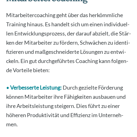
Mit­ar­bei­ter­coa­ching geht über das her­kömm­li­che
Trai­ning hin­aus. Es han­delt sich um einen indi­vi­du­el­
len Ent­wick­lungs­pro­zess, der dar­auf abzielt, die Stär­
ken der Mit­ar­bei­ter zu för­dern, Schwä­chen zu iden­ti­
fi­zie­ren und maß­ge­schnei­der­te Lösun­gen zu ent­wi­
ckeln. Ein gut durch­ge­führ­tes Coa­ching kann fol­gen­
de Vor­tei­le bie­ten:
•
Ver­bes­ser­te Leis­tung:
Durch geziel­te För­de­rung
kön­nen Mit­ar­bei­ter ihre Fähig­kei­ten aus­bau­en und
ihre Arbeits­leis­tung stei­gern. Dies führt zu einer
höhe­ren Pro­duk­ti­vi­tät und Effi­zi­enz im Unter­neh­
men.