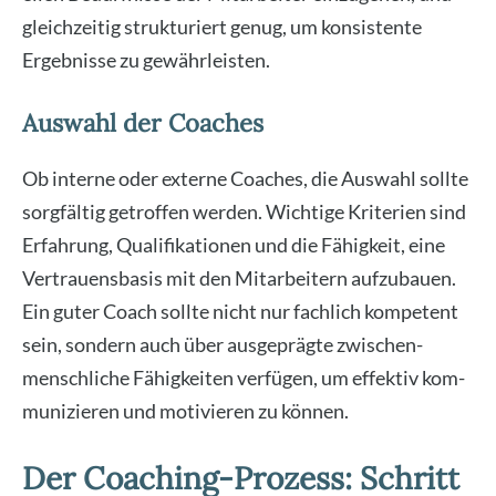
gleich­zei­tig struk­tu­riert genug, um kon­sis­ten­te
Ergeb­nis­se zu gewähr­leis­ten.
Auswahl der Coaches
Ob inter­ne oder exter­ne Coa­ches, die Aus­wahl soll­te
sorg­fäl­tig getrof­fen wer­den. Wich­ti­ge Kri­te­ri­en sind
Erfah­rung, Qua­li­fi­ka­tio­nen und die Fähig­keit, eine
Ver­trau­ens­ba­sis mit den Mit­ar­bei­tern auf­zu­bau­en.
Ein guter Coach soll­te nicht nur fach­lich kom­pe­tent
sein, son­dern auch über aus­ge­präg­te zwi­schen­
mensch­li­che Fähig­kei­ten ver­fü­gen, um effek­tiv kom­
mu­ni­zie­ren und moti­vie­ren zu kön­nen.
Der Coaching-Prozess: Schritt