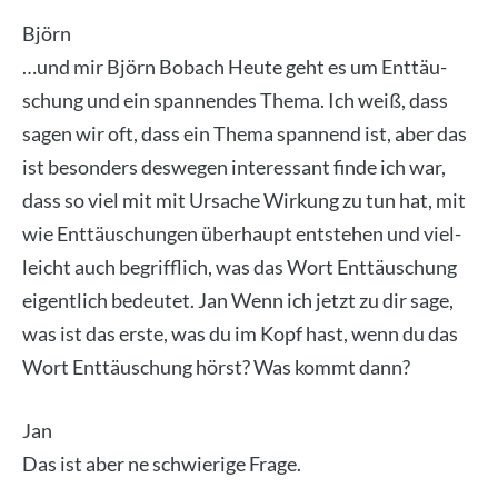
Björn
…und mir Björn Bob­ach Heu­te geht es um Ent­täu­
schung und ein span­nen­des The­ma. Ich weiß, dass
sagen wir oft, dass ein The­ma span­nend ist, aber das
ist beson­ders des­we­gen inter­es­sant fin­de ich war,
dass so viel mit mit Ursa­che Wir­kung zu tun hat, mit
wie Ent­täu­schun­gen über­haupt ent­ste­hen und viel­
leicht auch begriff­lich, was das Wort Ent­täu­schung
eigent­lich bedeu­tet. Jan Wenn ich jetzt zu dir sage,
was ist das ers­te, was du im Kopf hast, wenn du das
Wort Ent­täu­schung hörst? Was kommt dann?
Jan
Das ist aber ne schwie­ri­ge Fra­ge.