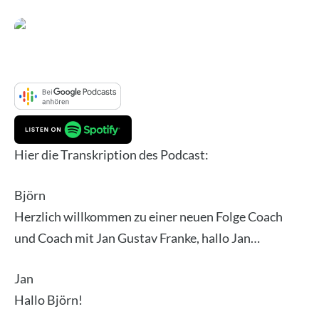
Hier die Tran­skrip­ti­on des Pod­cast:
Björn
Herz­lich will­kom­men zu einer neu­en Fol­ge Coach
und Coach mit Jan Gus­tav Fran­ke, hal­lo Jan…
Jan
Hal­lo Björn!