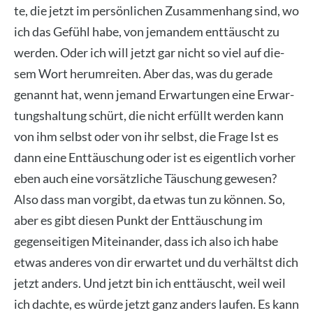
te, die jetzt im per­sön­li­chen Zusam­men­hang sind, wo
ich das Gefühl habe, von jeman­dem ent­täuscht zu
wer­den. Oder ich will jetzt gar nicht so viel auf die­
sem Wort her­um­rei­ten. Aber das, was du gera­de
genannt hat, wenn jemand Erwar­tun­gen eine Erwar­
tungs­hal­tung schürt, die nicht erfüllt wer­den kann
von ihm selbst oder von ihr selbst, die Fra­ge Ist es
dann eine Ent­täu­schung oder ist es eigent­lich vor­her
eben auch eine vor­sätz­li­che Täu­schung gewe­sen?
Also dass man vor­gibt, da etwas tun zu kön­nen. So,
aber es gibt die­sen Punkt der Ent­täu­schung im
gegen­sei­ti­gen Mit­ein­an­der, dass ich also ich habe
etwas ande­res von dir erwar­tet und du ver­hältst dich
jetzt anders. Und jetzt bin ich ent­täuscht, weil weil
ich dach­te, es wür­de jetzt ganz anders lau­fen. Es kann