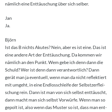
näm­lich eine Ent­täu­schung über sich sel­ber.
Jan
Ja.
Björn
Ist das B nichts Aku­tes? Nein, aber es ist eine. Das ist
eine ande­re Art der Ent­täu­schung. Da kom­men wir
näm­lich an den Punkt. Wem gebe ich denn dann die
Schuld? Wer ist denn dann ver­ant­wort­lich? Dann
gerät man ja even­tu­ell, wenn man da nicht reflek­tiert
mit umgeht, in eine End­los­schlei­fe der Selbst­zer­flei­
schung rein. Dann ist man von sich selbst ent­täuscht,
dann macht man sich selbst Vor­wür­fe. Wenn man so
gepolt ist, also wenn das Mus­ter so ist, dass man ent­