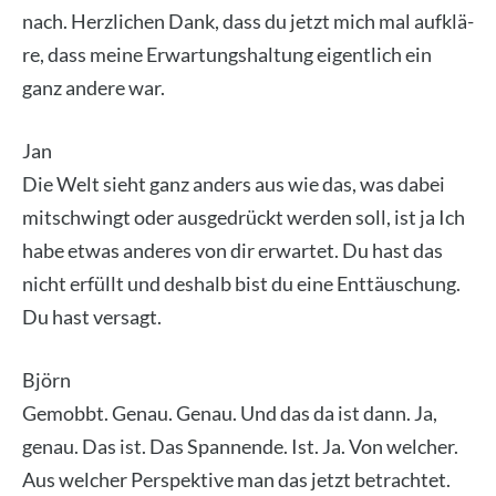
nach. Herz­li­chen Dank, dass du jetzt mich mal auf­klä­
re, dass mei­ne Erwar­tungs­hal­tung eigent­lich ein
ganz ande­re war.
Jan
Die Welt sieht ganz anders aus wie das, was dabei
mit­schwingt oder aus­ge­drückt wer­den soll, ist ja Ich
habe etwas ande­res von dir erwar­tet. Du hast das
nicht erfüllt und des­halb bist du eine Ent­täu­schung.
Du hast ver­sagt.
Björn
Gemobbt. Genau. Genau. Und das da ist dann. Ja,
genau. Das ist. Das Span­nen­de. Ist. Ja. Von wel­cher.
Aus wel­cher Per­spek­ti­ve man das jetzt betrach­tet.