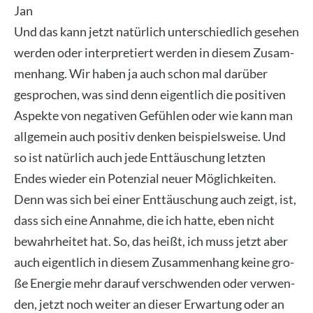
Jan
Und das kann jetzt natür­lich unter­schied­lich gese­hen
wer­den oder inter­pre­tiert wer­den in die­sem Zusam­
men­hang. Wir haben ja auch schon mal dar­über
gespro­chen, was sind denn eigent­lich die posi­ti­ven
Aspek­te von nega­ti­ven Gefüh­len oder wie kann man
all­ge­mein auch posi­tiv den­ken bei­spiels­wei­se. Und
so ist natür­lich auch jede Ent­täu­schung letz­ten
Endes wie­der ein Poten­zi­al neu­er Mög­lich­kei­ten.
Denn was sich bei einer Ent­täu­schung auch zeigt, ist,
dass sich eine Annah­me, die ich hat­te, eben nicht
bewahr­hei­tet hat. So, das heißt, ich muss jetzt aber
auch eigent­lich in die­sem Zusam­men­hang kei­ne gro­
ße Ener­gie mehr dar­auf ver­schwen­den oder ver­wen­
den, jetzt noch wei­ter an die­ser Erwar­tung oder an