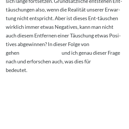
sich lan­ge fort­set­zen. Grund­sätz­li­che ent­ste­hen Ent­
täu­schun­gen also, wenn die Rea­li­tät unse­rer Erwar­
tung nicht ent­spricht. Aber ist die­ses Ent-täu­schen
wirk­lich immer etwas Nega­ti­ves, kann man nicht
auch die­sem Ent­fer­nen einer Täu­schung etwas Posi­
ti­ves abge­win­nen? In die­ser Fol­ge von
Coach&Coach
gehen
Jan Gus­tav Fran­ke
und ich genau die­ser Fra­ge
nach und erfor­schen auch, was dies für
Coa­ching
bedeu­tet.