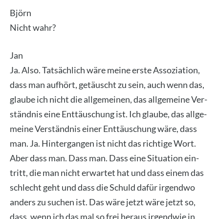
Björn
Nicht wahr?
Jan
Ja. Also. Tat­säch­lich wäre mei­ne ers­te Asso­zia­ti­on,
dass man auf­hört, getäuscht zu sein, auch wenn das,
glau­be ich nicht die all­ge­mei­nen, das all­ge­mei­ne Ver­
ständ­nis eine Ent­täu­schung ist. Ich glau­be, das all­ge­
mei­ne Ver­ständ­nis einer Ent­täu­schung wäre, dass
man. Ja. Hin­ter­gan­gen ist nicht das rich­ti­ge Wort.
Aber dass man. Dass man. Dass eine Situa­ti­on ein­
tritt, die man nicht erwar­tet hat und dass einem das
schlecht geht und dass die Schuld dafür irgend­wo
anders zu suchen ist. Das wäre jetzt wäre jetzt so,
dass, wenn ich das mal so frei her­aus irgend­wie in