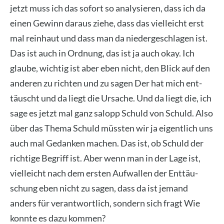
jetzt muss ich das sofort so ana­ly­sie­ren, dass ich da
einen Gewinn dar­aus zie­he, dass das viel­leicht erst
mal rein­haut und dass man da nie­der­ge­schla­gen ist.
Das ist auch in Ord­nung, das ist ja auch okay. Ich
glau­be, wich­tig ist aber eben nicht, den Blick auf den
ande­ren zu rich­ten und zu sagen Der hat mich ent­
täuscht und da liegt die Ursa­che. Und da liegt die, ich
sage es jetzt mal ganz salopp Schuld von Schuld. Also
über das The­ma Schuld müss­ten wir ja eigent­lich uns
auch mal Gedan­ken machen. Das ist, ob Schuld der
rich­ti­ge Begriff ist. Aber wenn man in der Lage ist,
viel­leicht nach dem ers­ten Auf­wal­len der Ent­täu­
schung eben nicht zu sagen, dass da ist jemand
anders für ver­ant­wort­lich, son­dern sich fragt Wie
konn­te es dazu kom­men?