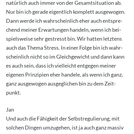
natür­lich auch immer von der Gesamt­si­tua­ti­on ab.
Nur bin ich gera­de eigent­lich kom­plett aus­ge­wo­gen.
Dann wer­de ich wahr­schein­lich eher auch ent­spre­
chend mei­ner Erwar­tun­gen han­deln, wenn ich bei­
spiels­wei­se sehr gestresst bin. Wir hat­ten letz­tens
auch das The­ma Stress. In einer Fol­ge bin ich wahr­
schein­lich nicht so im Gleich­ge­wicht und dann kann
es auch sein, dass ich viel­leicht ent­ge­gen mei­ner
eige­nen Prin­zi­pi­en eher han­de­le, als wenn ich ganz,
ganz aus­ge­wo­gen aus­ge­gli­chen bin zu dem Zeit­
punkt.
Jan
Und auch die Fähig­keit der Selbst­re­gu­lie­rung, mit
sol­chen Din­gen umzu­ge­hen, ist ja auch ganz mas­siv