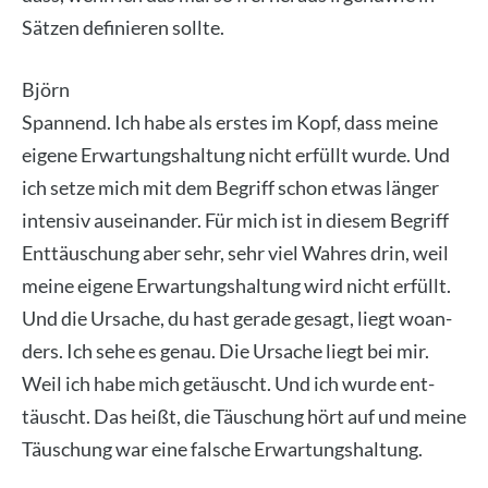
Sät­zen defi­nie­ren soll­te.
Björn
Span­nend. Ich habe als ers­tes im Kopf, dass mei­ne
eige­ne Erwar­tungs­hal­tung nicht erfüllt wur­de. Und
ich set­ze mich mit dem Begriff schon etwas län­ger
inten­siv aus­ein­an­der. Für mich ist in die­sem Begriff
Ent­täu­schung aber sehr, sehr viel Wah­res drin, weil
mei­ne eige­ne Erwar­tungs­hal­tung wird nicht erfüllt.
Und die Ursa­che, du hast gera­de gesagt, liegt woan­
ders. Ich sehe es genau. Die Ursa­che liegt bei mir.
Weil ich habe mich getäuscht. Und ich wur­de ent­
täuscht. Das heißt, die Täu­schung hört auf und mei­ne
Täu­schung war eine fal­sche Erwar­tungs­hal­tung.