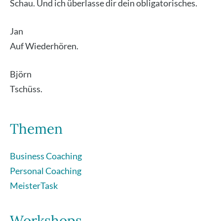
Schau. Und ich über­las­se dir dein obli­ga­to­ri­sches.
Jan
Auf Wie­der­hö­ren.
Björn
Tschüss.
Themen
Business Coaching
Personal Coaching
MeisterTask
Workshops