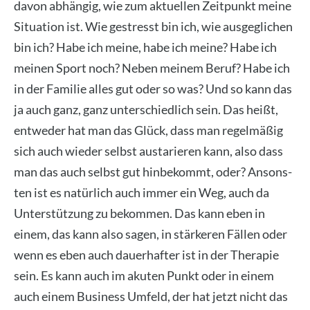
davon abhän­gig, wie zum aktu­el­len Zeit­punkt mei­ne
Situa­ti­on ist. Wie gestresst bin ich, wie aus­ge­gli­chen
bin ich? Habe ich mei­ne, habe ich mei­ne? Habe ich
mei­nen Sport noch? Neben mei­nem Beruf? Habe ich
in der Fami­lie alles gut oder so was? Und so kann das
ja auch ganz, ganz unter­schied­lich sein. Das heißt,
ent­we­der hat man das Glück, dass man regel­mä­ßig
sich auch wie­der selbst aus­ta­rie­ren kann, also dass
man das auch selbst gut hin­be­kommt, oder? Ansons­
ten ist es natür­lich auch immer ein Weg, auch da
Unter­stüt­zung zu bekom­men. Das kann eben in
einem, das kann also sagen, in stär­ke­ren Fäl­len oder
wenn es eben auch dau­er­haf­ter ist in der The­ra­pie
sein. Es kann auch im aku­ten Punkt oder in einem
auch einem Busi­ness Umfeld, der hat jetzt nicht das