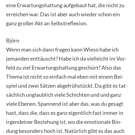
eine Erwar­tungs­hal­tung auf­ge­baut hat, die nicht zu
errei­chen war. Das ist aber auch wie­der schon ein
ganz gro­ßer Akt an Selbst­re­fle­xi­on.
Björn
Wenn man sich dann fra­gen kann Wie­so habe ich
jeman­den ent­täuscht? Habe ich da viel­leicht im Vor­
feld zu viel Erwar­tungs­hal­tung geschürt? Also das
The­ma ist nicht so ein­fach mal eben mit einem Bei­
spiel und zwei Sät­zen abge­früh­stückt. Da gibt es tat­
säch­lich unglaub­lich vie­le Schich­ten und und ganz
vie­le Ebe­nen. Span­nend ist aber das, was du gesagt
hast, dass die, dass es ganz eigent­lich fast immer in
irgend­ei­ner Bezie­hung ist, wo die emo­tio­na­le Bin­
dung beson­ders hoch ist. Natür­lich gibt es das auch