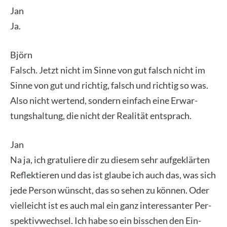
Jan
Ja.
Björn
Falsch. Jetzt nicht im Sin­ne von gut falsch nicht im
Sin­ne von gut und rich­tig, falsch und rich­tig so was.
Also nicht wer­tend, son­dern ein­fach eine Erwar­
tungs­hal­tung, die nicht der Rea­li­tät ent­sprach.
Jan
Na ja, ich gra­tu­lie­re dir zu die­sem sehr auf­ge­klär­ten
Reflek­tie­ren und das ist glau­be ich auch das, was sich
jede Per­son wünscht, das so sehen zu kön­nen. Oder
viel­leicht ist es auch mal ein ganz inter­es­san­ter Per­
spek­tiv­wech­sel. Ich habe so ein biss­chen den Ein­