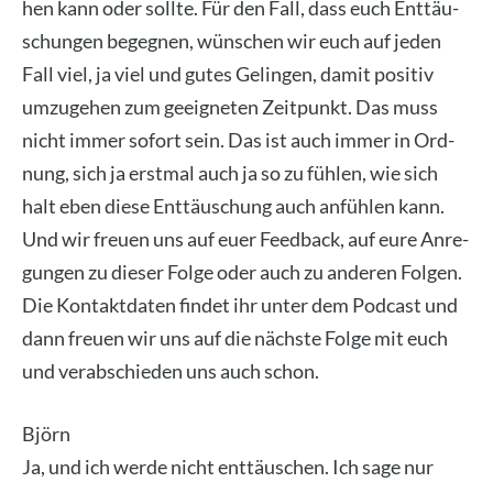
hen kann oder soll­te. Für den Fall, dass euch Ent­täu­
schun­gen begeg­nen, wün­schen wir euch auf jeden
Fall viel, ja viel und gutes Gelin­gen, damit posi­tiv
umzu­ge­hen zum geeig­ne­ten Zeit­punkt. Das muss
nicht immer sofort sein. Das ist auch immer in Ord­
nung, sich ja erst­mal auch ja so zu füh­len, wie sich
halt eben die­se Ent­täu­schung auch anfüh­len kann.
Und wir freu­en uns auf euer Feed­back, auf eure Anre­
gun­gen zu die­ser Fol­ge oder auch zu ande­ren Fol­gen.
Die Kon­takt­da­ten fin­det ihr unter dem Pod­cast und
dann freu­en wir uns auf die nächs­te Fol­ge mit euch
und ver­ab­schie­den uns auch schon.
Björn
Ja, und ich wer­de nicht ent­täu­schen. Ich sage nur