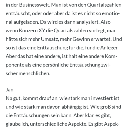
in der Busi­ness­welt. Man ist von den Quar­tals­zah­len
ent­täuscht, oder oder aber da ist es nicht so emo­tio­
nal auf­ge­la­den. Da wird es dann ana­ly­siert. Also
wenn Kon­zern XY die Quar­tals­zah­len vor­legt, man
hät­te sich mehr Umsatz, mehr Gewinn erwar­tet. Und
so ist das eine Ent­täu­schung für die, für die Anle­ger.
Aber das hat eine ande­re, ist halt eine ande­re Kom­
po­nen­te als eine per­sön­li­che Ent­täu­schung zwi­
schen­mensch­li­chen.
Jan
Na gut, kommt drauf an, wie stark man inves­tiert ist
und wie stark man davon abhän­gig ist. Wie groß sind
die Ent­täu­schun­gen sein kann. Aber klar, es gibt,
glau­be ich, unter­schied­li­che Aspek­te. Es gibt Aspek­