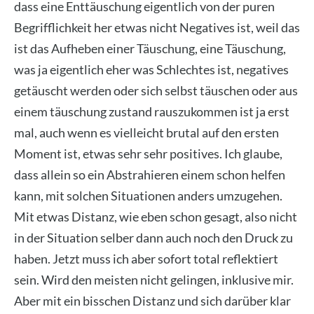
dass eine Ent­täu­schung eigent­lich von der puren
Begriff­lich­keit her etwas nicht Nega­ti­ves ist, weil das
ist das Auf­he­ben einer Täu­schung, eine Täu­schung,
was ja eigent­lich eher was Schlech­tes ist, nega­ti­ves
getäuscht wer­den oder sich selbst täu­schen oder aus
einem täu­schung zustand raus­zu­kom­men ist ja erst
mal, auch wenn es viel­leicht bru­tal auf den ers­ten
Moment ist, etwas sehr sehr posi­ti­ves. Ich glau­be,
dass allein so ein Abs­tra­hie­ren einem schon hel­fen
kann, mit sol­chen Situa­tio­nen anders umzu­ge­hen.
Mit etwas Distanz, wie eben schon gesagt, also nicht
in der Situa­ti­on sel­ber dann auch noch den Druck zu
haben. Jetzt muss ich aber sofort total reflek­tiert
sein. Wird den meis­ten nicht gelin­gen, inklu­si­ve mir.
Aber mit ein biss­chen Distanz und sich dar­über klar