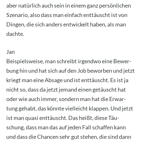
aber natür­lich auch sein in einem ganz per­sön­li­chen
Sze­na­rio, also dass man ein­fach ent­täuscht ist von
Din­gen, die sich anders ent­wi­ckelt haben, als man
dach­te.
Jan
Bei­spiels­wei­se, man schreibt irgend­wo eine Bewer­
bung hin und hat sich auf den Job bewor­ben und jetzt
kriegt man eine Absa­ge und ist ent­täuscht. Es ist ja
nicht so, dass da jetzt jemand einen getäuscht hat
oder wie auch immer, son­dern man hat die Erwar­
tung gehabt, das könn­te viel­leicht klap­pen. Und jetzt
ist man qua­si ent­täuscht. Das heißt, die­se Täu­
schung, dass man das auf jeden Fall schaf­fen kann
und dass die Chan­cen sehr gut ste­hen, die sind dann