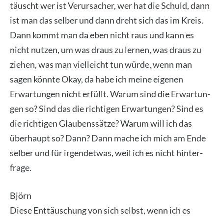
täuscht wer ist Ver­ur­sa­cher, wer hat die Schuld, dann
ist man das sel­ber und dann dreht sich das im Kreis.
Dann kommt man da eben nicht raus und kann es
nicht nut­zen, um was draus zu ler­nen, was draus zu
zie­hen, was man viel­leicht tun wür­de, wenn man
sagen könn­te Okay, da habe ich mei­ne eige­nen
Erwar­tun­gen nicht erfüllt. War­um sind die Erwar­tun­
gen so? Sind das die rich­ti­gen Erwar­tun­gen? Sind es
die rich­ti­gen Glau­bens­sät­ze? War­um will ich das
über­haupt so? Dann? Dann mache ich mich am Ende
sel­ber und für irgend­et­was, weil ich es nicht hin­ter­
fra­ge.
Björn
Die­se Ent­täu­schung von sich selbst, wenn ich es