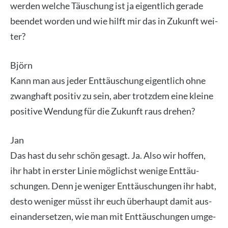
wer­den wel­che Täu­schung ist ja eigent­lich gera­de
been­det wor­den und wie hilft mir das in Zukunft wei­
ter?
Björn
Kann man aus jeder Ent­täu­schung eigent­lich ohne
zwang­haft posi­tiv zu sein, aber trotz­dem eine klei­ne
posi­ti­ve Wen­dung für die Zukunft raus dre­hen?
Jan
Das hast du sehr schön gesagt. Ja. Also wir hof­fen,
ihr habt in ers­ter Linie mög­lichst weni­ge Ent­täu­
schun­gen. Denn je weni­ger Ent­täu­schun­gen ihr habt,
des­to weni­ger müsst ihr euch über­haupt damit aus­
ein­an­der­set­zen, wie man mit Ent­täu­schun­gen umge­