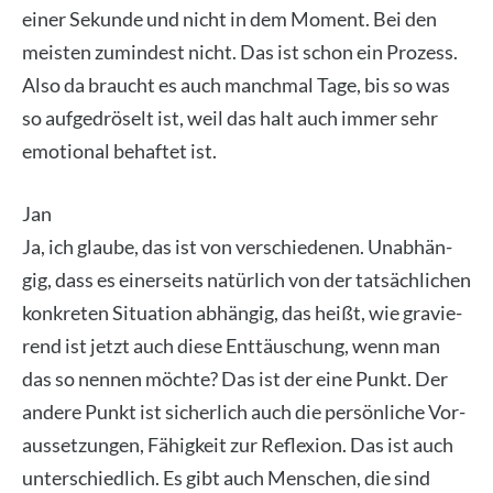
einer Sekun­de und nicht in dem Moment. Bei den
meis­ten zumin­dest nicht. Das ist schon ein Pro­zess.
Also da braucht es auch manch­mal Tage, bis so was
so auf­ge­drö­selt ist, weil das halt auch immer sehr
emo­tio­nal behaf­tet ist.
Jan
Ja, ich glau­be, das ist von ver­schie­de­nen. Unab­hän­
gig, dass es einer­seits natür­lich von der tat­säch­li­chen
kon­kre­ten Situa­ti­on abhän­gig, das heißt, wie gra­vie­
rend ist jetzt auch die­se Ent­täu­schung, wenn man
das so nen­nen möch­te? Das ist der eine Punkt. Der
ande­re Punkt ist sicher­lich auch die per­sön­li­che Vor­
aus­set­zun­gen, Fähig­keit zur Refle­xi­on. Das ist auch
unter­schied­lich. Es gibt auch Men­schen, die sind