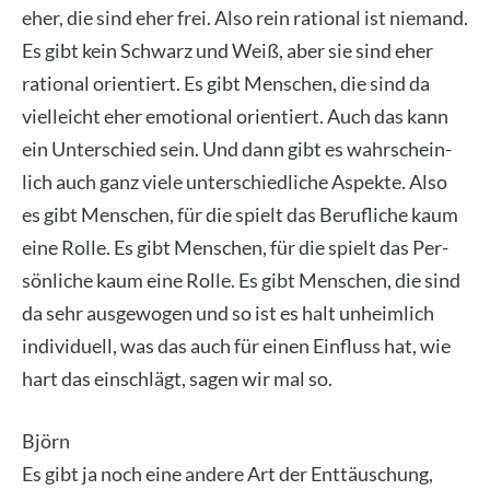
eher, die sind eher frei. Also rein ratio­nal ist nie­mand.
Es gibt kein Schwarz und Weiß, aber sie sind eher
ratio­nal ori­en­tiert. Es gibt Men­schen, die sind da
viel­leicht eher emo­tio­nal ori­en­tiert. Auch das kann
ein Unter­schied sein. Und dann gibt es wahr­schein­
lich auch ganz vie­le unter­schied­li­che Aspek­te. Also
es gibt Men­schen, für die spielt das Beruf­li­che kaum
eine Rol­le. Es gibt Men­schen, für die spielt das Per­
sön­li­che kaum eine Rol­le. Es gibt Men­schen, die sind
da sehr aus­ge­wo­gen und so ist es halt unheim­lich
indi­vi­du­ell, was das auch für einen Ein­fluss hat, wie
hart das ein­schlägt, sagen wir mal so.
Björn
Es gibt ja noch eine ande­re Art der Ent­täu­schung,