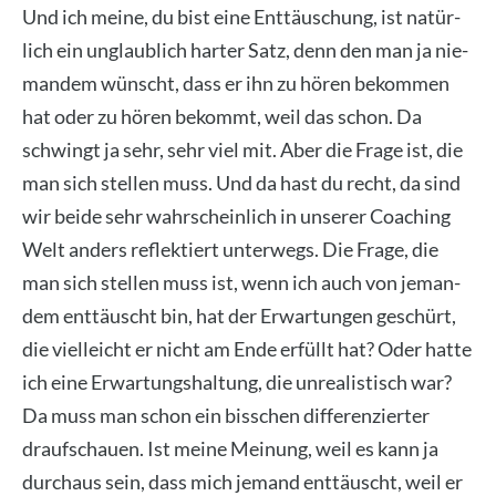
Und ich mei­ne, du bist eine Ent­täu­schung, ist natür­
lich ein unglaub­lich har­ter Satz, denn den man ja nie­
man­dem wünscht, dass er ihn zu hören bekom­men
hat oder zu hören bekommt, weil das schon. Da
schwingt ja sehr, sehr viel mit. Aber die Fra­ge ist, die
man sich stel­len muss. Und da hast du recht, da sind
wir bei­de sehr wahr­schein­lich in unse­rer Coa­ching
Welt anders reflek­tiert unter­wegs. Die Fra­ge, die
man sich stel­len muss ist, wenn ich auch von jeman­
dem ent­täuscht bin, hat der Erwar­tun­gen geschürt,
die viel­leicht er nicht am Ende erfüllt hat? Oder hat­te
ich eine Erwar­tungs­hal­tung, die unrea­lis­tisch war?
Da muss man schon ein biss­chen dif­fe­ren­zier­ter
drauf­schau­en. Ist mei­ne Mei­nung, weil es kann ja
durch­aus sein, dass mich jemand ent­täuscht, weil er