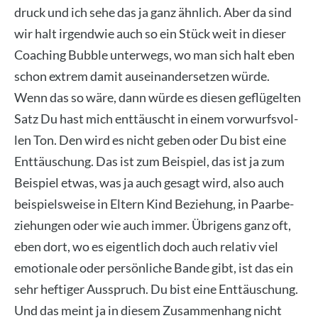
druck und ich sehe das ja ganz ähn­lich. Aber da sind
wir halt irgend­wie auch so ein Stück weit in die­ser
Coa­ching Bubble unter­wegs, wo man sich halt eben
schon extrem damit aus­ein­an­der­set­zen wür­de.
Wenn das so wäre, dann wür­de es die­sen geflü­gel­ten
Satz Du hast mich ent­täuscht in einem vor­wurfs­vol­
len Ton. Den wird es nicht geben oder Du bist eine
Ent­täu­schung. Das ist zum Bei­spiel, das ist ja zum
Bei­spiel etwas, was ja auch gesagt wird, also auch
bei­spiels­wei­se in Eltern Kind Bezie­hung, in Paar­be­
zie­hun­gen oder wie auch immer. Übri­gens ganz oft,
eben dort, wo es eigent­lich doch auch rela­tiv viel
emo­tio­na­le oder per­sön­li­che Ban­de gibt, ist das ein
sehr hef­ti­ger Aus­spruch. Du bist eine Ent­täu­schung.
Und das meint ja in die­sem Zusam­men­hang nicht