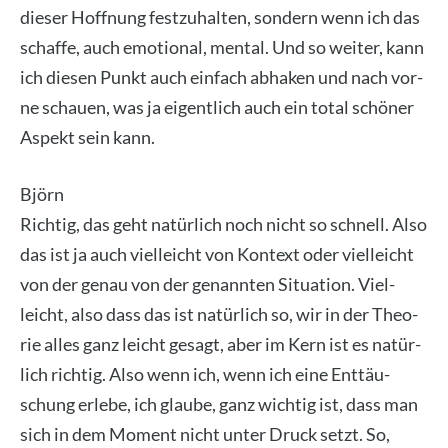
die­ser Hoff­nung fest­zu­hal­ten, son­dern wenn ich das
schaf­fe, auch emo­tio­nal, men­tal. Und so wei­ter, kann
ich die­sen Punkt auch ein­fach abha­ken und nach vor­
ne schau­en, was ja eigent­lich auch ein total schö­ner
Aspekt sein kann.
Björn
Rich­tig, das geht natür­lich noch nicht so schnell. Also
das ist ja auch viel­leicht von Kon­text oder viel­leicht
von der genau von der genann­ten Situa­ti­on. Viel­
leicht, also dass das ist natür­lich so, wir in der Theo­
rie alles ganz leicht gesagt, aber im Kern ist es natür­
lich rich­tig. Also wenn ich, wenn ich eine Ent­täu­
schung erle­be, ich glau­be, ganz wich­tig ist, dass man
sich in dem Moment nicht unter Druck setzt. So,