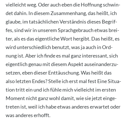
viel­leicht weg. Oder auch eben die Hoff­nung schwin­
det dahin. In die­sem Zusam­men­hang, das heißt, ich
glau­be, im tat­säch­li­chen Ver­ständ­nis die­ses Begrif­
fes, sind wir in unse­rem Sprach­ge­brauch etwas brei­
ter, als es das eigent­li­che Wort her­gibt. Das heißt, es
wird unter­schied­lich benutzt, was ja auch in Ord­
nung ist. Aber ich fin­de es mal ganz inter­es­sant, sich
eigent­lich genau mit die­sem Aspekt aus­ein­an­der­zu­
set­zen, eben die­ser Ent­täu­schung. Was heißt das
also letz­ten Endes? Stel­le ich erst mal fest Eine Situa­
ti­on tritt ein und ich füh­le mich viel­leicht im ers­ten
Moment nicht ganz wohl damit, wie sie jetzt ein­ge­
tre­ten ist, weil ich habe etwas ande­res erwar­tet oder
was ande­res erhofft.