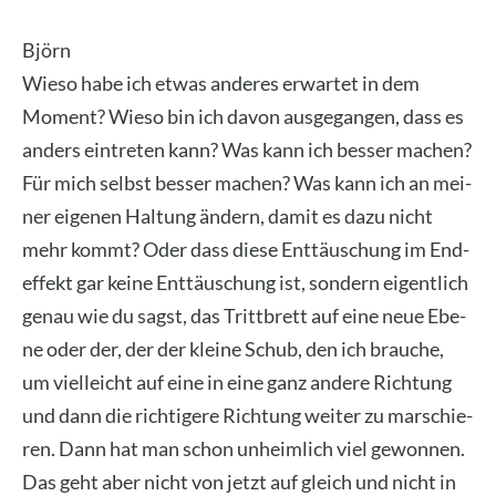
Björn
Wie­so habe ich etwas ande­res erwar­tet in dem
Moment? Wie­so bin ich davon aus­ge­gan­gen, dass es
anders ein­tre­ten kann? Was kann ich bes­ser machen?
Für mich selbst bes­ser machen? Was kann ich an mei­
ner eige­nen Hal­tung ändern, damit es dazu nicht
mehr kommt? Oder dass die­se Ent­täu­schung im End­
ef­fekt gar kei­ne Ent­täu­schung ist, son­dern eigent­lich
genau wie du sagst, das Tritt­brett auf eine neue Ebe­
ne oder der, der der klei­ne Schub, den ich brau­che,
um viel­leicht auf eine in eine ganz ande­re Rich­tung
und dann die rich­ti­ge­re Rich­tung wei­ter zu mar­schie­
ren. Dann hat man schon unheim­lich viel gewon­nen.
Das geht aber nicht von jetzt auf gleich und nicht in