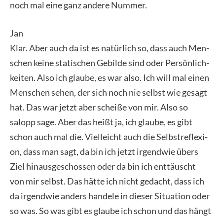
noch mal eine ganz ande­re Num­mer.
Jan
Klar. Aber auch da ist es natür­lich so, dass auch Men­
schen kei­ne sta­ti­schen Gebil­de sind oder Per­sön­lich­
kei­ten. Also ich glau­be, es war also. Ich will mal einen
Men­schen sehen, der sich noch nie selbst wie gesagt
hat. Das war jetzt aber schei­ße von mir. Also so
salopp sage. Aber das heißt ja, ich glau­be, es gibt
schon auch mal die. Viel­leicht auch die Selbst­re­fle­xi­
on, dass man sagt, da bin ich jetzt irgend­wie übers
Ziel hin­aus­ge­schos­sen oder da bin ich ent­täuscht
von mir selbst. Das hät­te ich nicht gedacht, dass ich
da irgend­wie anders han­de­le in die­ser Situa­ti­on oder
so was. So was gibt es glau­be ich schon und das hängt