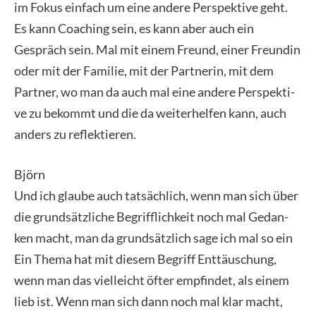
im Fokus ein­fach um eine ande­re Per­spek­ti­ve geht.
Es kann Coa­ching sein, es kann aber auch ein
Gespräch sein. Mal mit einem Freund, einer Freun­din
oder mit der Fami­lie, mit der Part­ne­rin, mit dem
Part­ner, wo man da auch mal eine ande­re Per­spek­ti­
ve zu bekommt und die da wei­ter­hel­fen kann, auch
anders zu reflek­tie­ren.
Björn
Und ich glau­be auch tat­säch­lich, wenn man sich über
die grund­sätz­li­che Begriff­lich­keit noch mal Gedan­
ken macht, man da grund­sätz­lich sage ich mal so ein
Ein The­ma hat mit die­sem Begriff Ent­täu­schung,
wenn man das viel­leicht öfter emp­fin­det, als einem
lieb ist. Wenn man sich dann noch mal klar macht,