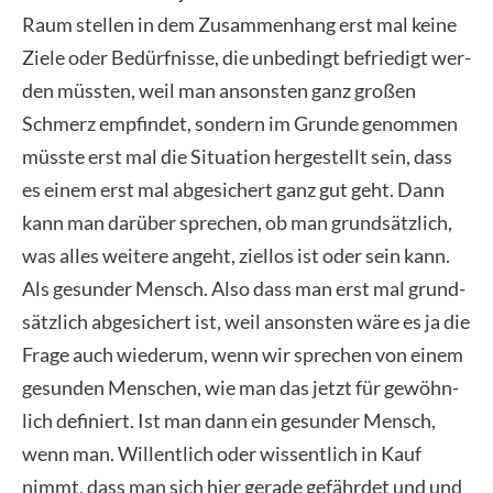
Raum stel­len in dem Zusam­men­hang erst mal kei­ne
Zie­le oder Bedürf­nis­se, die unbe­dingt befrie­digt wer­
den müss­ten, weil man ansons­ten ganz gro­ßen
Schmerz emp­fin­det, son­dern im Grun­de genom­men
müss­te erst mal die Situa­ti­on her­ge­stellt sein, dass
es einem erst mal abge­si­chert ganz gut geht. Dann
kann man dar­über spre­chen, ob man grund­sätz­lich,
was alles wei­te­re angeht, ziel­los ist oder sein kann.
Als gesun­der Mensch. Also dass man erst mal grund­
sätz­lich abge­si­chert ist, weil ansons­ten wäre es ja die
Fra­ge auch wie­der­um, wenn wir spre­chen von einem
gesun­den Men­schen, wie man das jetzt für gewöhn­
lich defi­niert. Ist man dann ein gesun­der Mensch,
wenn man. Wil­lent­lich oder wis­sent­lich in Kauf
nimmt, dass man sich hier gera­de gefähr­det und und