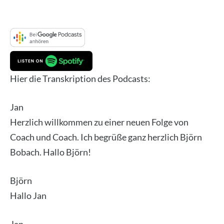
Hier die Tran­skrip­ti­on des Pod­casts:
Jan
Herz­lich will­kom­men zu einer neu­en Fol­ge von
Coach und Coach. Ich begrü­ße ganz herz­lich Björn
Bob­ach. Hal­lo Björn!
Björn
Hal­lo Jan