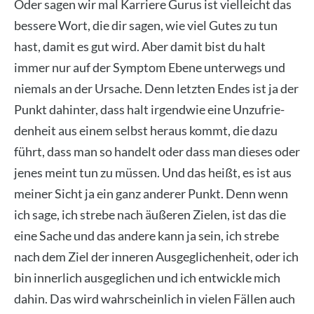
Oder sagen wir mal Kar­rie­re Gurus ist viel­leicht das
bes­se­re Wort, die dir sagen, wie viel Gutes zu tun
hast, damit es gut wird. Aber damit bist du halt
immer nur auf der Sym­ptom Ebe­ne unter­wegs und
nie­mals an der Ursa­che. Denn letz­ten Endes ist ja der
Punkt dahin­ter, dass halt irgend­wie eine Unzu­frie­
den­heit aus einem selbst her­aus kommt, die dazu
führt, dass man so han­delt oder dass man die­ses oder
jenes meint tun zu müs­sen. Und das heißt, es ist aus
mei­ner Sicht ja ein ganz ande­rer Punkt. Denn wenn
ich sage, ich stre­be nach äuße­ren Zie­len, ist das die
eine Sache und das ande­re kann ja sein, ich stre­be
nach dem Ziel der inne­ren Aus­ge­gli­chen­heit, oder ich
bin inner­lich aus­ge­gli­chen und ich ent­wick­le mich
dahin. Das wird wahr­schein­lich in vie­len Fäl­len auch