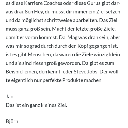
es die­se Kar­rie­re Coa­ches oder die­se Gurus gibt dar­
aus drau­ßen Hey, du musst dir immer ein Ziel set­zen
und da mög­lichst schritt­wei­se abar­bei­ten. Das Ziel
muss ganz groß sein. Macht der letz­te gro­ße Zie­le,
damit er vor­an kommst. Da. Mag was dran sein, aber
was mir so grad durch durch den Kopf gegan­gen ist,
ist es gibt Men­schen, da waren die Zie­le win­zig klein
und sie sind rie­sen­groß gewor­den. Da gibt es zum
Bei­spiel einen, den kennt jeder Ste­ve Jobs, Der woll­
te eigent­lich nur per­fek­te Pro­duk­te machen.
Jan
Das ist ein ganz klei­nes Ziel.
Björn