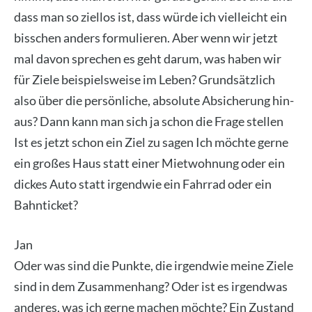
dass man so ziel­los ist, dass wür­de ich viel­leicht ein
biss­chen anders for­mu­lie­ren. Aber wenn wir jetzt
mal davon spre­chen es geht dar­um, was haben wir
für Zie­le bei­spiels­wei­se im Leben? Grund­sätz­lich
also über die per­sön­li­che, abso­lu­te Absi­che­rung hin­
aus? Dann kann man sich ja schon die Fra­ge stel­len
Ist es jetzt schon ein Ziel zu sagen Ich möch­te ger­ne
ein gro­ßes Haus statt einer Miet­woh­nung oder ein
dickes Auto statt irgend­wie ein Fahr­rad oder ein
Bahn­ti­cket?
Jan
Oder was sind die Punk­te, die irgend­wie mei­ne Zie­le
sind in dem Zusam­men­hang? Oder ist es irgend­was
ande­res, was ich ger­ne machen möch­te? Ein Zustand