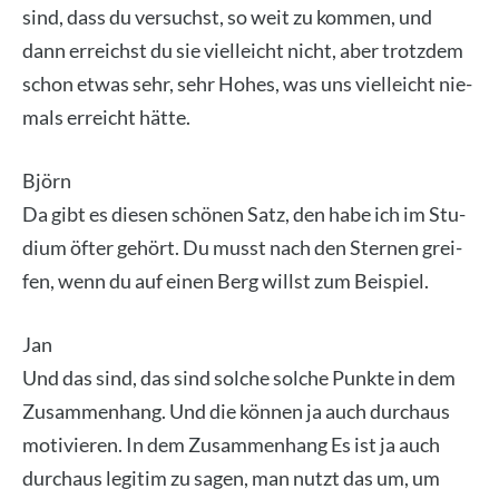
sind, dass du ver­suchst, so weit zu kom­men, und
dann erreichst du sie viel­leicht nicht, aber trotz­dem
schon etwas sehr, sehr Hohes, was uns viel­leicht nie­
mals erreicht hät­te.
Björn
Da gibt es die­sen schö­nen Satz, den habe ich im Stu­
di­um öfter gehört. Du musst nach den Ster­nen grei­
fen, wenn du auf einen Berg willst zum Bei­spiel.
Jan
Und das sind, das sind sol­che sol­che Punk­te in dem
Zusam­men­hang. Und die kön­nen ja auch durch­aus
moti­vie­ren. In dem Zusam­men­hang Es ist ja auch
durch­aus legi­tim zu sagen, man nutzt das um, um