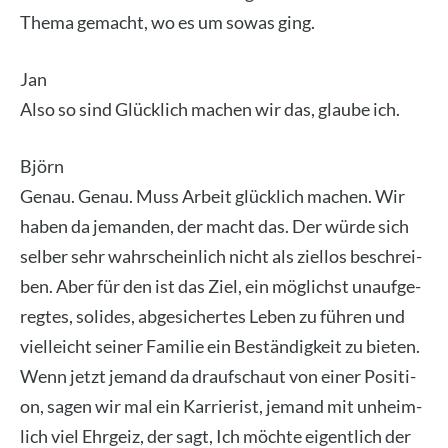
The­ma gemacht, wo es um sowas ging.
Jan
Also so sind Glück­lich machen wir das, glau­be ich.
Björn
Genau. Genau. Muss Arbeit glück­lich machen. Wir
haben da jeman­den, der macht das. Der wür­de sich
sel­ber sehr wahr­schein­lich nicht als ziel­los beschrei­
ben. Aber für den ist das Ziel, ein mög­lichst unauf­ge­
reg­tes, soli­des, abge­si­cher­tes Leben zu füh­ren und
viel­leicht sei­ner Fami­lie ein Bestän­dig­keit zu bie­ten.
Wenn jetzt jemand da drauf­schaut von einer Posi­ti­
on, sagen wir mal ein Kar­rie­rist, jemand mit unheim­
lich viel Ehr­geiz, der sagt, Ich möch­te eigent­lich der