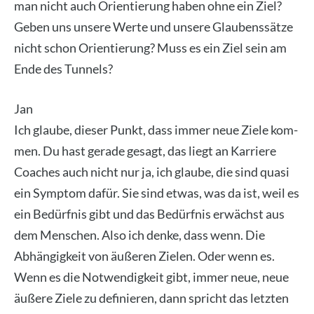
man nicht auch Ori­en­tie­rung haben ohne ein Ziel?
Geben uns unse­re Wer­te und unse­re Glau­bens­sät­ze
nicht schon Ori­en­tie­rung? Muss es ein Ziel sein am
Ende des Tun­nels?
Jan
Ich glau­be, die­ser Punkt, dass immer neue Zie­le kom­
men. Du hast gera­de gesagt, das liegt an Kar­rie­re
Coa­ches auch nicht nur ja, ich glau­be, die sind qua­si
ein Sym­ptom dafür. Sie sind etwas, was da ist, weil es
ein Bedürf­nis gibt und das Bedürf­nis erwächst aus
dem Men­schen. Also ich den­ke, dass wenn. Die
Abhän­gig­keit von äuße­ren Zie­len. Oder wenn es.
Wenn es die Not­wen­dig­keit gibt, immer neue, neue
äuße­re Zie­le zu defi­nie­ren, dann spricht das letz­ten