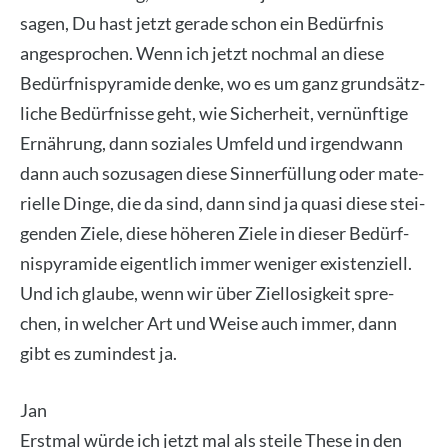
sagen, Du hast jetzt gera­de schon ein Bedürf­nis
ange­spro­chen. Wenn ich jetzt noch­mal an die­se
Bedürf­nis­py­ra­mi­de den­ke, wo es um ganz grund­sätz­
li­che Bedürf­nis­se geht, wie Sicher­heit, ver­nünf­ti­ge
Ernäh­rung, dann sozia­les Umfeld und irgend­wann
dann auch sozu­sa­gen die­se Sinn­erfül­lung oder mate­
ri­el­le Din­ge, die da sind, dann sind ja qua­si die­se stei­
gen­den Zie­le, die­se höhe­ren Zie­le in die­ser Bedürf­
nis­py­ra­mi­de eigent­lich immer weni­ger exis­ten­zi­ell.
Und ich glau­be, wenn wir über Ziel­lo­sig­keit spre­
chen, in wel­cher Art und Wei­se auch immer, dann
gibt es zumin­dest ja.
Jan
Erst­mal wür­de ich jetzt mal als stei­le The­se in den