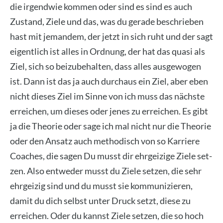
die irgend­wie kom­men oder sind es sind es auch
Zustand, Zie­le und das, was du gera­de beschrie­ben
hast mit jeman­dem, der jetzt in sich ruht und der sagt
eigent­lich ist alles in Ord­nung, der hat das qua­si als
Ziel, sich so bei­zu­be­hal­ten, dass alles aus­ge­wo­gen
ist. Dann ist das ja auch durch­aus ein Ziel, aber eben
nicht die­ses Ziel im Sin­ne von ich muss das nächs­te
errei­chen, um die­ses oder jenes zu errei­chen. Es gibt
ja die Theo­rie oder sage ich mal nicht nur die Theo­rie
oder den Ansatz auch metho­disch von so Kar­rie­re
Coa­ches, die sagen Du musst dir ehr­gei­zi­ge Zie­le set­
zen. Also ent­we­der musst du Zie­le set­zen, die sehr
ehr­gei­zig sind und du musst sie kom­mu­ni­zie­ren,
damit du dich selbst unter Druck setzt, die­se zu
errei­chen. Oder du kannst Zie­le set­zen, die so hoch