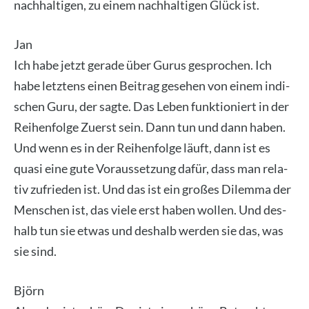
nach­hal­ti­gen, zu einem nach­hal­ti­gen Glück ist.
Jan
Ich habe jetzt gera­de über Gurus gespro­chen. Ich
habe letz­tens einen Bei­trag gese­hen von einem indi­
schen Guru, der sag­te. Das Leben funk­tio­niert in der
Rei­hen­fol­ge Zuerst sein. Dann tun und dann haben.
Und wenn es in der Rei­hen­fol­ge läuft, dann ist es
qua­si eine gute Vor­aus­set­zung dafür, dass man rela­
tiv zufrie­den ist. Und das ist ein gro­ßes Dilem­ma der
Men­schen ist, das vie­le erst haben wol­len. Und des­
halb tun sie etwas und des­halb wer­den sie das, was
sie sind.
Björn