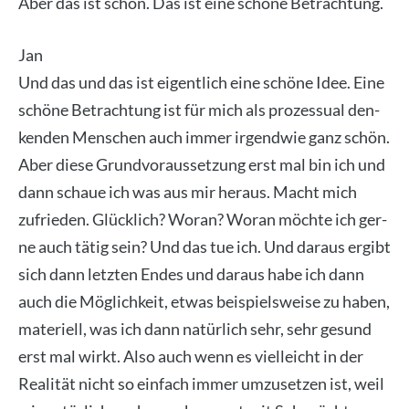
Aber das ist schön. Das ist eine schö­ne Betrach­tung.
Jan
Und das und das ist eigent­lich eine schö­ne Idee. Eine
schö­ne Betrach­tung ist für mich als pro­zes­su­al den­
ken­den Men­schen auch immer irgend­wie ganz schön.
Aber die­se Grund­vor­aus­set­zung erst mal bin ich und
dann schaue ich was aus mir her­aus. Macht mich
zufrie­den. Glück­lich? Wor­an? Wor­an möch­te ich ger­
ne auch tätig sein? Und das tue ich. Und dar­aus ergibt
sich dann letz­ten Endes und dar­aus habe ich dann
auch die Mög­lich­keit, etwas bei­spiels­wei­se zu haben,
mate­ri­ell, was ich dann natür­lich sehr, sehr gesund
erst mal wirkt. Also auch wenn es viel­leicht in der
Rea­li­tät nicht so ein­fach immer umzu­set­zen ist, weil