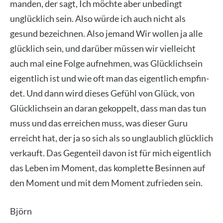
man­den, der sagt, Ich möch­te aber unbe­dingt
unglück­lich sein. Also wür­de ich auch nicht als
gesund bezeich­nen. Also jemand Wir wol­len ja alle
glück­lich sein, und dar­über müs­sen wir viel­leicht
auch mal eine Fol­ge auf­neh­men, was Glück­lich­sein
eigent­lich ist und wie oft man das eigent­lich emp­fin­
det. Und dann wird die­ses Gefühl von Glück, von
Glück­lich­sein an dar­an gekop­pelt, dass man das tun
muss und das errei­chen muss, was die­ser Guru
erreicht hat, der ja so sich als so unglaub­lich glück­lich
ver­kauft. Das Gegen­teil davon ist für mich eigent­lich
das Leben im Moment, das kom­plet­te Besin­nen auf
den Moment und mit dem Moment zufrie­den sein.
Björn