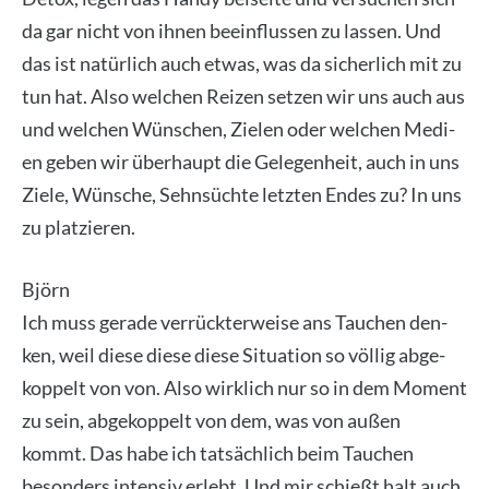
da gar nicht von ihnen beein­flus­sen zu las­sen. Und
das ist natür­lich auch etwas, was da sicher­lich mit zu
tun hat. Also wel­chen Rei­zen set­zen wir uns auch aus
und wel­chen Wün­schen, Zie­len oder wel­chen Medi­
en geben wir über­haupt die Gele­gen­heit, auch in uns
Zie­le, Wün­sche, Sehn­süch­te letz­ten Endes zu? In uns
zu plat­zie­ren.
Björn
Ich muss gera­de ver­rück­ter­wei­se ans Tau­chen den­
ken, weil die­se die­se die­se Situa­ti­on so völ­lig abge­
kop­pelt von von. Also wirk­lich nur so in dem Moment
zu sein, abge­kop­pelt von dem, was von außen
kommt. Das habe ich tat­säch­lich beim Tau­chen
beson­ders inten­siv erlebt. Und mir schießt halt auch