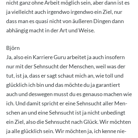
nicht ganz ohne Arbeit mög­lich sein, aber dann ist es
ja viel­leicht auch irgend­wo irgend­wo ein Ziel, nur
dass man es qua­si nicht von äuße­ren Din­gen dann
abhän­gig macht in der Art und Wei­se.
Björn
Ja, also ein Kar­rie­re Guru arbei­tet ja auch inso­fern
nur mit der Sehn­sucht der Men­schen, weil was der
tut, ist ja, dass er sagt schaut mich an, wie toll und
glück­lich ich bin und das möch­te du ja garan­tiert
auch und des­we­gen musst du es genau­so machen wie
ich. Und damit spricht er eine Sehn­sucht aller Men­
schen an und eine Sehn­sucht ist ja nicht unbe­dingt
ein Ziel, also die Sehn­sucht nach Glück. Wir möch­ten
ja alle glück­lich sein. Wir möch­ten ja, ich ken­ne nie­