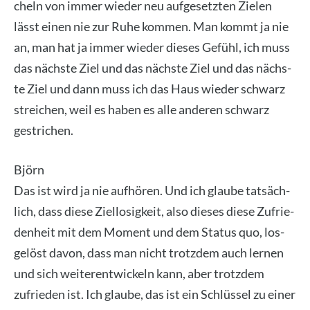
cheln von immer wie­der neu auf­ge­setz­ten Zie­len
lässt einen nie zur Ruhe kom­men. Man kommt ja nie
an, man hat ja immer wie­der die­ses Gefühl, ich muss
das nächs­te Ziel und das nächs­te Ziel und das nächs­
te Ziel und dann muss ich das Haus wie­der schwarz
strei­chen, weil es haben es alle ande­ren schwarz
gestri­chen.
Björn
Das ist wird ja nie auf­hö­ren. Und ich glau­be tat­säch­
lich, dass die­se Ziel­lo­sig­keit, also die­ses die­se Zufrie­
den­heit mit dem Moment und dem Sta­tus quo, los­
ge­löst davon, dass man nicht trotz­dem auch ler­nen
und sich wei­ter­ent­wi­ckeln kann, aber trotz­dem
zufrie­den ist. Ich glau­be, das ist ein Schlüs­sel zu einer