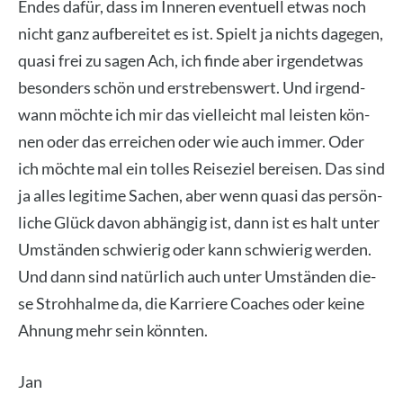
Endes dafür, dass im Inne­ren even­tu­ell etwas noch
nicht ganz auf­be­rei­tet es ist. Spielt ja nichts dage­gen,
qua­si frei zu sagen Ach, ich fin­de aber irgend­et­was
beson­ders schön und erstre­bens­wert. Und irgend­
wann möch­te ich mir das viel­leicht mal leis­ten kön­
nen oder das errei­chen oder wie auch immer. Oder
ich möch­te mal ein tol­les Rei­se­ziel berei­sen. Das sind
ja alles legi­ti­me Sachen, aber wenn qua­si das per­sön­
li­che Glück davon abhän­gig ist, dann ist es halt unter
Umstän­den schwie­rig oder kann schwie­rig wer­den.
Und dann sind natür­lich auch unter Umstän­den die­
se Stroh­hal­me da, die Kar­rie­re Coa­ches oder kei­ne
Ahnung mehr sein könn­ten.
Jan