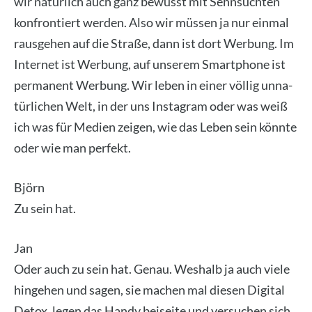
wir natür­lich auch ganz bewusst mit Sehn­süch­ten
kon­fron­tiert wer­den. Also wir müs­sen ja nur ein­mal
raus­ge­hen auf die Stra­ße, dann ist dort Wer­bung. Im
Inter­net ist Wer­bung, auf unse­rem Smart­phone ist
per­ma­nent Wer­bung. Wir leben in einer völ­lig unna­
tür­li­chen Welt, in der uns Insta­gram oder was weiß
ich was für Medi­en zei­gen, wie das Leben sein könn­te
oder wie man per­fekt.
Björn
Zu sein hat.
Jan
Oder auch zu sein hat. Genau. Wes­halb ja auch vie­le
hin­ge­hen und sagen, sie machen mal die­sen Digi­tal
Detox, legen das Han­dy bei­sei­te und ver­su­chen sich