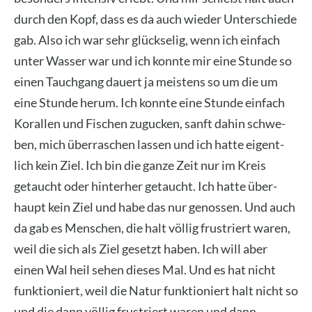
durch den Kopf, dass es da auch wie­der Unter­schie­de
gab. Also ich war sehr glück­se­lig, wenn ich ein­fach
unter Was­ser war und ich konn­te mir eine Stun­de so
einen Tauch­gang dau­ert ja meis­tens so um die um
eine Stun­de her­um. Ich konn­te eine Stun­de ein­fach
Koral­len und Fischen zugu­cken, sanft dahin schwe­
ben, mich über­ra­schen las­sen und ich hat­te eigent­
lich kein Ziel. Ich bin die gan­ze Zeit nur im Kreis
getaucht oder hin­ter­her getaucht. Ich hat­te über­
haupt kein Ziel und habe das nur genos­sen. Und auch
da gab es Men­schen, die halt völ­lig frus­triert waren,
weil die sich als Ziel gesetzt haben. Ich will aber
einen Wal heil sehen die­ses Mal. Und es hat nicht
funk­tio­niert, weil die Natur funk­tio­niert halt nicht so
und die dann völ­lig frus­triert waren und dann