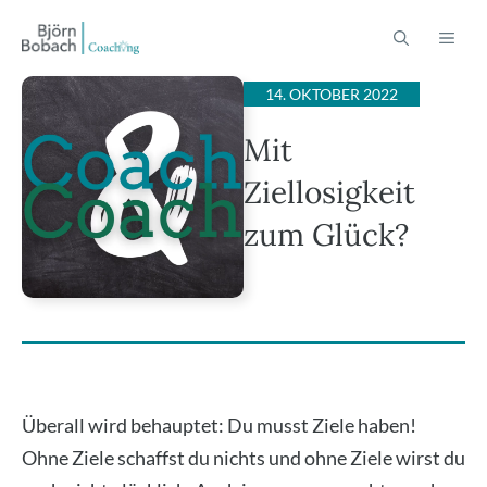
Zum
ME
Inhalt
springen
14. OKTOBER 2022
Mit
Ziellosigkeit
zum Glück?
Über­all wird behaup­tet: Du musst Zie­le haben!
Ohne Zie­le schaffst du nichts und ohne Zie­le wirst du