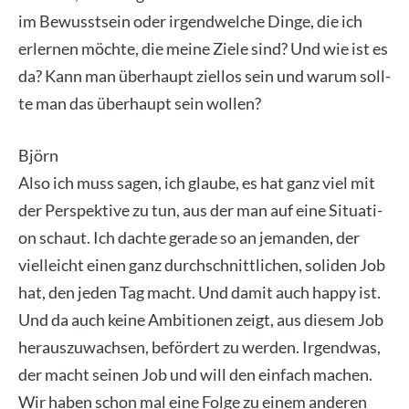
im Bewusst­sein oder irgend­wel­che Din­ge, die ich
erler­nen möch­te, die mei­ne Zie­le sind? Und wie ist es
da? Kann man über­haupt ziel­los sein und war­um soll­
te man das über­haupt sein wol­len?
Björn
Also ich muss sagen, ich glau­be, es hat ganz viel mit
der Per­spek­ti­ve zu tun, aus der man auf eine Situa­ti­
on schaut. Ich dach­te gera­de so an jeman­den, der
viel­leicht einen ganz durch­schnitt­li­chen, soli­den Job
hat, den jeden Tag macht. Und damit auch hap­py ist.
Und da auch kei­ne Ambi­tio­nen zeigt, aus die­sem Job
her­aus­zu­wach­sen, beför­dert zu wer­den. Irgend­was,
der macht sei­nen Job und will den ein­fach machen.
Wir haben schon mal eine Fol­ge zu einem ande­ren