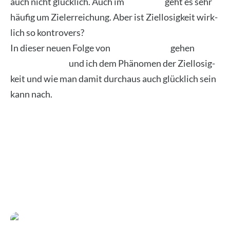
auch nicht glück­lich. Auch im
Coa­ching
geht es sehr
häu­fig um Ziel­er­rei­chung. Aber ist Ziel­lo­sig­keit wirk­
lich so kon­tro­vers?
In die­ser neu­en Fol­ge von
Coach&Coach
gehen
Jan
Gus­tav Fran­ke
und ich dem Phä­no­men der Ziel­lo­sig­
keit und wie man damit durch­aus auch glück­lich sein
kann nach.