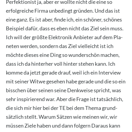
Per­fek­tio­nist ja, aber er woll­te nicht die eine so
erfolg­rei­che Fir­ma unbe­dingt grün­den. Und das ist
eine ganz. Es ist aber, fin­de ich, ein schö­ner, schö­nes
Bei­spiel dafür, dass es eben nicht das Ziel sein muss.
Ich will der größ­te Elek­tro­nik Anbie­ter auf dem Pla­
ne­ten wer­den, son­dern das Ziel viel­leicht ist ich
möch­te die­ses eine Ding so wun­der­schön machen,
dass ich da hin­ter­her voll hin­ter ste­hen kann. Ich
kom­me da jetzt gera­de drauf, weil ich ein Inter­view
mit sei­ner Wit­we gese­hen habe gera­de und die so ein
biss­chen über sei­nen sei­ne Denk­wei­se spricht, was
sehr inspi­rie­rend war. Aber die Fra­ge ist tat­säch­lich,
die sich mir hier bei der TE bei dem The­ma grund­
sätz­lich stellt. War­um Sät­zen wie mei­nen wir, wir
müs­sen Zie­le haben und dann fol­gern Dar­aus kann