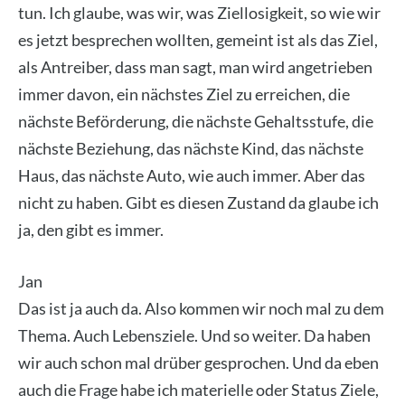
tun. Ich glau­be, was wir, was Ziel­lo­sig­keit, so wie wir
es jetzt bespre­chen woll­ten, gemeint ist als das Ziel,
als Antrei­ber, dass man sagt, man wird ange­trie­ben
immer davon, ein nächs­tes Ziel zu errei­chen, die
nächs­te Beför­de­rung, die nächs­te Gehalts­stu­fe, die
nächs­te Bezie­hung, das nächs­te Kind, das nächs­te
Haus, das nächs­te Auto, wie auch immer. Aber das
nicht zu haben. Gibt es die­sen Zustand da glau­be ich
ja, den gibt es immer.
Jan
Das ist ja auch da. Also kom­men wir noch mal zu dem
The­ma. Auch Lebens­zie­le. Und so wei­ter. Da haben
wir auch schon mal drü­ber gespro­chen. Und da eben
auch die Fra­ge habe ich mate­ri­el­le oder Sta­tus Zie­le,