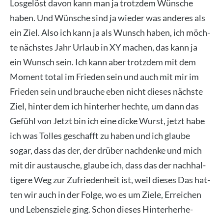
Los­ge­löst davon kann man ja trotz­dem Wün­sche
haben. Und Wün­sche sind ja wie­der was ande­res als
ein Ziel. Also ich kann ja als Wunsch haben, ich möch­
te nächs­tes Jahr Urlaub in XY machen, das kann ja
ein Wunsch sein. Ich kann aber trotz­dem mit dem
Moment total im Frie­den sein und auch mit mir im
Frie­den sein und brau­che eben nicht die­ses nächs­te
Ziel, hin­ter dem ich hin­ter­her hech­te, um dann das
Gefühl von Jetzt bin ich eine dicke Wurst, jetzt habe
ich was Tol­les geschafft zu haben und ich glau­be
sogar, dass das der, der drü­ber nach­den­ke und mich
mit dir aus­tau­sche, glau­be ich, dass das der nach­hal­
ti­ge­re Weg zur Zufrie­den­heit ist, weil die­ses Das hat­
ten wir auch in der Fol­ge, wo es um Zie­le, Errei­chen
und Lebens­zie­le ging. Schon die­ses Hin­ter­her­he­