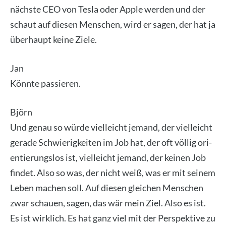
nächs­te CEO von Tes­la oder Apple wer­den und der
schaut auf die­sen Men­schen, wird er sagen, der hat ja
über­haupt kei­ne Zie­le.
Jan
Könn­te pas­sie­ren.
Björn
Und genau so wür­de viel­leicht jemand, der viel­leicht
gera­de Schwie­rig­kei­ten im Job hat, der oft völ­lig ori­
en­tie­rungs­los ist, viel­leicht jemand, der kei­nen Job
fin­det. Also so was, der nicht weiß, was er mit sei­nem
Leben machen soll. Auf die­sen glei­chen Men­schen
zwar schau­en, sagen, das wär mein Ziel. Also es ist.
Es ist wirk­lich. Es hat ganz viel mit der Per­spek­ti­ve zu