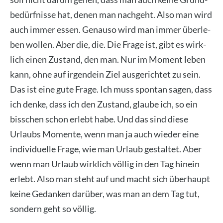
be­dürf­nis­se hat, denen man nach­geht. Also man wird
auch immer essen. Genau­so wird man immer über­le­
ben wol­len. Aber die, die. Die Fra­ge ist, gibt es wirk­
lich einen Zustand, den man. Nur im Moment leben
kann, ohne auf irgend­ein Ziel aus­ge­rich­tet zu sein.
Das ist eine gute Fra­ge. Ich muss spon­tan sagen, dass
ich den­ke, dass ich den Zustand, glau­be ich, so ein
biss­chen schon erlebt habe. Und das sind die­se
Urlaubs Momen­te, wenn man ja auch wie­der eine
indi­vi­du­el­le Fra­ge, wie man Urlaub gestal­tet. Aber
wenn man Urlaub wirk­lich völ­lig in den Tag hin­ein
erlebt. Also man steht auf und macht sich über­haupt
kei­ne Gedan­ken dar­über, was man an dem Tag tut,
son­dern geht so völ­lig.