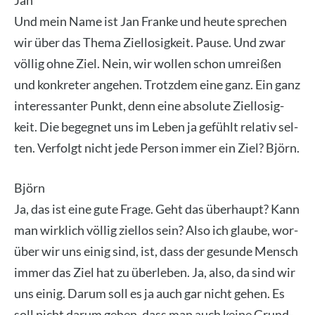
Jan
Und mein Name ist Jan Fran­ke und heu­te spre­chen
wir über das The­ma Ziel­lo­sig­keit. Pau­se. Und zwar
völ­lig ohne Ziel. Nein, wir wol­len schon umrei­ßen
und kon­kre­ter ange­hen. Trotz­dem eine ganz. Ein ganz
inter­es­san­ter Punkt, denn eine abso­lu­te Ziel­lo­sig­
keit. Die begeg­net uns im Leben ja gefühlt rela­tiv sel­
ten. Ver­folgt nicht jede Per­son immer ein Ziel? Björn.
Björn
Ja, das ist eine gute Fra­ge. Geht das über­haupt? Kann
man wirk­lich völ­lig ziel­los sein? Also ich glau­be, wor­
über wir uns einig sind, ist, dass der gesun­de Mensch
immer das Ziel hat zu über­le­ben. Ja, also, da sind wir
uns einig. Dar­um soll es ja auch gar nicht gehen. Es
soll nicht dar­um gehen, dass man auch kei­ne Grund­