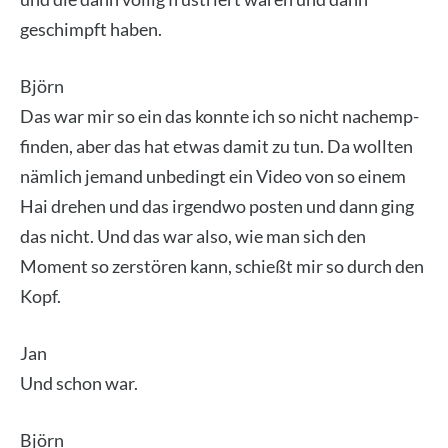
geschimpft haben.
Björn
Das war mir so ein das konn­te ich so nicht nach­emp­
fin­den, aber das hat etwas damit zu tun. Da woll­ten
näm­lich jemand unbe­dingt ein Video von so einem
Hai dre­hen und das irgend­wo pos­ten und dann ging
das nicht. Und das war also, wie man sich den
Moment so zer­stö­ren kann, schießt mir so durch den
Kopf.
Jan
Und schon war.
Björn