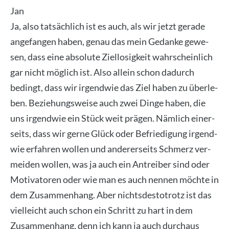
Jan
Ja, also tat­säch­lich ist es auch, als wir jetzt gera­de
ange­fan­gen haben, genau das mein Gedan­ke gewe­
sen, dass eine abso­lu­te Ziel­lo­sig­keit wahr­schein­lich
gar nicht mög­lich ist. Also allein schon dadurch
bedingt, dass wir irgend­wie das Ziel haben zu über­le­
ben. Bezie­hungs­wei­se auch zwei Din­ge haben, die
uns irgend­wie ein Stück weit prä­gen. Näm­lich einer­
seits, dass wir ger­ne Glück oder Befrie­di­gung irgend­
wie erfah­ren wol­len und ande­rer­seits Schmerz ver­
mei­den wol­len, was ja auch ein Antrei­ber sind oder
Moti­va­to­ren oder wie man es auch nen­nen möch­te in
dem Zusam­men­hang. Aber nichts­des­to­trotz ist das
viel­leicht auch schon ein Schritt zu hart in dem
Zusam­men­hang, denn ich kann ja auch durch­aus