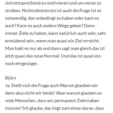
sich ent­spre­chend zu moti­vie­ren und um vor­an zu
stre­ben. Nichts­des­to­trotz ist auch die Fra­ge Ist es
not­wen­dig, das unbe­dingt zu haben oder kann es
auch? Kann es auch ande­re Wege geben? Denn
immer Zie­le zu haben, kann natür­lich auch sehr, sehr
ermü­dend sein, wenn man qua­si ein Ziel erreicht.
Man hakt es nur ab und dann sagt man gleich das ist
jetzt qua­si das neue Nor­mal. Und das ist qua­si ein
noch ehr­gei­zi­ger.
Björn
Ja. Stellt sich die Fra­ge auch War­um glau­ben wir
denn also nicht wir bei­de? Aber war­um glau­ben so
vie­le Men­schen, dass wir per­ma­nent Zie­le haben
müs­sen? Ich glau­be, das liegt zum einen dar­an, dass