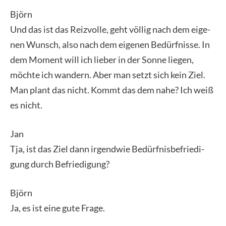
Björn
Und das ist das Reiz­vol­le, geht völ­lig nach dem eige­
nen Wunsch, also nach dem eige­nen Bedürf­nis­se. In
dem Moment will ich lie­ber in der Son­ne lie­gen,
möch­te ich wan­dern. Aber man setzt sich kein Ziel.
Man plant das nicht. Kommt das dem nahe? Ich weiß
es nicht.
Jan
Tja, ist das Ziel dann irgend­wie Bedürf­nis­be­frie­di­
gung durch Befrie­di­gung?
Björn
Ja, es ist eine gute Fra­ge.