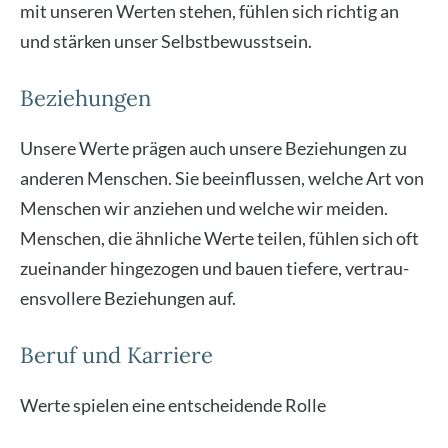
mit unse­ren Wer­ten ste­hen, füh­len sich rich­tig an
und stär­ken unser Selbst­be­wusst­sein.
Beziehungen
Unse­re Wer­te prä­gen auch unse­re Bezie­hun­gen zu
ande­ren Men­schen. Sie beein­flus­sen, wel­che Art von
Men­schen wir anzie­hen und wel­che wir mei­den.
Men­schen, die ähn­li­che Wer­te tei­len, füh­len sich oft
zuein­an­der hin­ge­zo­gen und bau­en tie­fe­re, ver­trau­
ens­vol­le­re Bezie­hun­gen auf.
Beruf und Karriere
Wer­te spie­len eine ent­schei­den­de Rol­le
bei der Wahl
unse­res Berufs und der Zufrie­den­heit in unse­rem