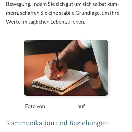
Bewe­gung. Indem Sie sich gut um sich selbst küm­
mern, schaf­fen Sie eine sta­bi­le Grund­la­ge, um Ihre
Wer­te im täg­li­chen Leben zu leben.
Foto von
Ter­ril­lo Walls
auf
Uns­plash
Kommunikation und Beziehungen