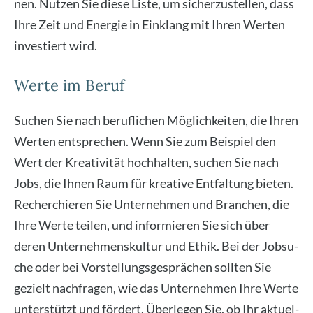
nen. Nut­zen Sie die­se Lis­te, um sicher­zu­stel­len, dass
Ihre Zeit und Ener­gie in Ein­klang mit Ihren Wer­ten
inves­tiert wird.
Werte im Beruf
Suchen Sie nach beruf­li­chen Mög­lich­kei­ten, die Ihren
Wer­ten ent­spre­chen. Wenn Sie zum Bei­spiel den
Wert der Krea­ti­vi­tät hoch­hal­ten, suchen Sie nach
Jobs, die Ihnen Raum für krea­ti­ve Ent­fal­tung bie­ten.
Recher­chie­ren Sie Unter­neh­men und Bran­chen, die
Ihre Wer­te tei­len, und infor­mie­ren Sie sich über
deren Unter­neh­mens­kul­tur und Ethik. Bei der Job­su­
che oder bei Vor­stel­lungs­ge­sprä­chen soll­ten Sie
gezielt nach­fra­gen, wie das Unter­neh­men Ihre Wer­te
unter­stützt und för­dert. Über­le­gen Sie, ob Ihr aktu­el­