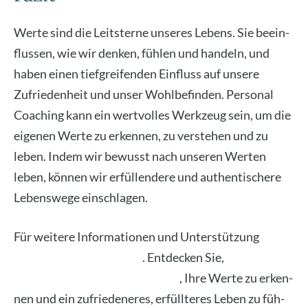
Wer­te sind die Leit­ster­ne unse­res Lebens. Sie beein­
flus­sen, wie wir den­ken, füh­len und han­deln, und
haben einen tief­grei­fen­den Ein­fluss auf unse­re
Zufrie­den­heit und unser Wohl­be­fin­den. Per­so­nal
Coa­ching kann ein wert­vol­les Werk­zeug sein, um die
eige­nen Wer­te zu erken­nen, zu ver­ste­hen und zu
leben. Indem wir bewusst nach unse­ren Wer­ten
leben, kön­nen wir erfül­len­de­re und authen­ti­sche­re
Lebens­we­ge ein­schla­gen.
Für wei­te­re Infor­ma­tio­nen und Unter­stüt­zung
kon­
tak­tie­ren Sie mich ger­ne
. Ent­de­cken Sie,
wie Per­so­
nal Coa­ching Ihnen hel­fen kann
, Ihre Wer­te zu erken­
nen und ein zufrie­de­ne­res, erfüll­te­res Leben zu füh­