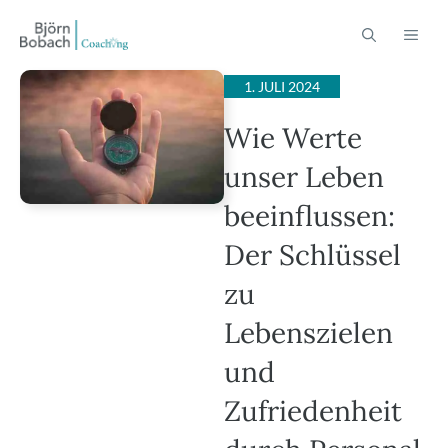
Zum
ME
Inhalt
springen
1. JULI 2024
Wie Werte
unser Leben
beeinflussen:
Der Schlüssel
zu
Lebenszielen
und
Zufriedenheit