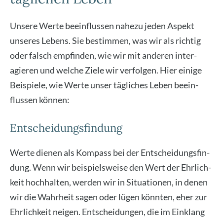
Unse­re Wer­te beein­flus­sen nahe­zu jeden Aspekt
unse­res Lebens. Sie bestim­men, was wir als rich­tig
oder falsch emp­fin­den, wie wir mit ande­ren inter­
agie­ren und wel­che Zie­le wir ver­fol­gen. Hier eini­ge
Bei­spie­le, wie Wer­te unser täg­li­ches Leben beein­
flus­sen kön­nen:
Entscheidungsfindung
Wer­te die­nen als Kom­pass bei der Ent­schei­dungs­fin­
dung. Wenn wir bei­spiels­wei­se den Wert der Ehr­lich­
keit hoch­hal­ten, wer­den wir in Situa­tio­nen, in denen
wir die Wahr­heit sagen oder lügen könn­ten, eher zur
Ehr­lich­keit nei­gen. Ent­schei­dun­gen, die im Ein­klang