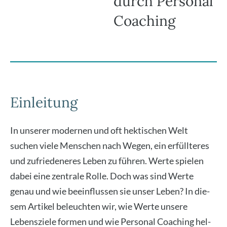
durch Personal
Coaching
Einleitung
In unse­rer moder­nen und oft hek­ti­schen Welt
suchen vie­le Men­schen nach Wegen, ein erfüll­te­res
und zufrie­de­ne­res Leben zu füh­ren. Wer­te spie­len
dabei eine zen­tra­le Rol­le. Doch was sind Wer­te
genau und wie beein­flus­sen sie unser Leben? In die­
sem Arti­kel beleuch­ten wir, wie Wer­te unse­re
Lebens­zie­le for­men und wie Per­so­nal Coa­ching hel­