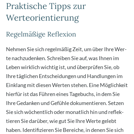
Praktische Tipps zur
Werteorientierung
Regelmäßige Reflexion
Neh­men Sie sich regel­mä­ßig Zeit, um über Ihre Wer­
te nach­zu­den­ken. Schrei­ben Sie auf, was Ihnen im
Leben wirk­lich wich­tig ist, und über­prü­fen Sie, ob
Ihre täg­li­chen Ent­schei­dun­gen und Hand­lun­gen im
Ein­klang mit die­sen Wer­ten ste­hen. Eine Mög­lich­keit
hier­für ist das Füh­ren eines Tage­buchs, in dem Sie
Ihre Gedan­ken und Gefüh­le doku­men­tie­ren. Set­zen
Sie sich wöchent­lich oder monat­lich hin und reflek­
tie­ren Sie dar­über, wie gut Sie Ihre Wer­te gelebt
haben. Iden­ti­fi­zie­ren Sie Berei­che, in denen Sie sich