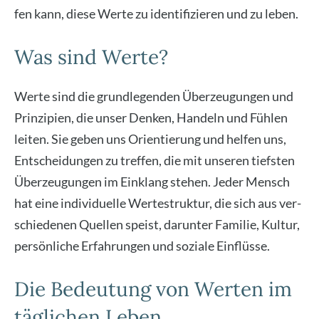
fen kann, die­se Wer­te zu iden­ti­fi­zie­ren und zu leben.
Was sind Werte?
Wer­te sind die grund­le­gen­den Über­zeu­gun­gen und
Prin­zi­pi­en, die unser Den­ken, Han­deln und Füh­len
lei­ten. Sie geben uns Ori­en­tie­rung und hel­fen uns,
Ent­schei­dun­gen zu tref­fen, die mit unse­ren tiefs­ten
Über­zeu­gun­gen im Ein­klang ste­hen. Jeder Mensch
hat eine indi­vi­du­el­le Wer­te­struk­tur, die sich aus ver­
schie­de­nen Quel­len speist, dar­un­ter Fami­lie, Kul­tur,
per­sön­li­che Erfah­run­gen und sozia­le Ein­flüs­se.
Die Bedeutung von Werten im
täglichen Leben