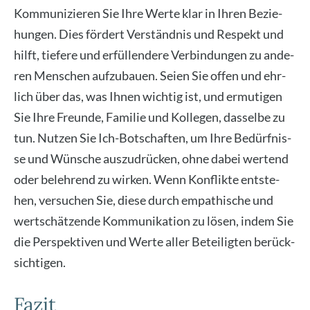
Kom­mu­ni­zie­ren Sie Ihre Wer­te klar in Ihren Bezie­
hun­gen. Dies för­dert Ver­ständ­nis und Respekt und
hilft, tie­fe­re und erfül­len­de­re Ver­bin­dun­gen zu ande­
ren Men­schen auf­zu­bau­en. Sei­en Sie offen und ehr­
lich über das, was Ihnen wich­tig ist, und ermu­ti­gen
Sie Ihre Freun­de, Fami­lie und Kol­le­gen, das­sel­be zu
tun. Nut­zen Sie Ich-Bot­schaf­ten, um Ihre Bedürf­nis­
se und Wün­sche aus­zu­drü­cken, ohne dabei wer­tend
oder beleh­rend zu wir­ken. Wenn Kon­flik­te ent­ste­
hen, ver­su­chen Sie, die­se durch empa­thi­sche und
wert­schät­zen­de Kom­mu­ni­ka­ti­on zu lösen, indem Sie
die Per­spek­ti­ven und Wer­te aller Betei­lig­ten berück­
sich­ti­gen.
Fazit