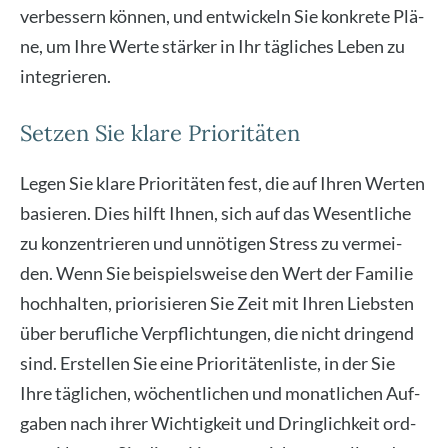
ver­bes­sern kön­nen, und ent­wi­ckeln Sie kon­kre­te Plä­
ne, um Ihre Wer­te stär­ker in Ihr täg­li­ches Leben zu
inte­grie­ren.
Setzen Sie klare Prioritäten
Legen Sie kla­re Prio­ri­tä­ten fest, die auf Ihren Wer­ten
basie­ren. Dies hilft Ihnen, sich auf das Wesent­li­che
zu kon­zen­trie­ren und unnö­ti­gen Stress zu ver­mei­
den. Wenn Sie bei­spiels­wei­se den Wert der Fami­lie
hoch­hal­ten, prio­ri­sie­ren Sie Zeit mit Ihren Liebs­ten
über beruf­li­che Ver­pflich­tun­gen, die nicht drin­gend
sind. Erstel­len Sie eine Prio­ri­tä­ten­lis­te, in der Sie
Ihre täg­li­chen, wöchent­li­chen und monat­li­chen Auf­
ga­ben nach ihrer Wich­tig­keit und Dring­lich­keit ord­