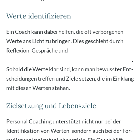
Werte identifizieren
Ein Coach kann dabei hel­fen, die oft ver­bor­ge­nen
Wer­te ans Licht zu brin­gen. Dies geschieht durch
Refle­xi­on, Gesprä­che und
Übun­gen, die tie­fe­re Ein­
bli­cke in die per­sön­li­che Wer­te­struk­tur ermög­li­chen
.
Sobald die Wer­te klar sind, kann man bewuss­ter Ent­
schei­dun­gen tref­fen und Zie­le set­zen, die im Ein­klang
mit die­sen Wer­ten ste­hen.
Zielsetzung und Lebensziele
Per­so­nal Coa­ching unter­stützt nicht nur bei der
Iden­ti­fi­ka­ti­on von Wer­ten, son­dern auch bei der For­