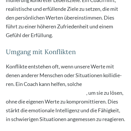
mu­lie­rung kon­kre­ter Lebens­zie­le. Ein Coach hilft,
rea­lis­ti­sche und erfül­len­de Zie­le zu set­zen, die mit
den per­sön­li­chen Wer­ten über­ein­stim­men. Dies
führt zu einer höhe­ren Zufrie­den­heit und einem
Gefühl der Erfül­lung.
Umgang mit Konflikten
Kon­flik­te ent­ste­hen oft, wenn unse­re Wer­te mit
denen ande­rer Men­schen oder Situa­tio­nen kol­li­die­
ren. Ein Coach kann hel­fen, sol­che
Kon­flik­te zu ana­ly­
sie­ren und Stra­te­gien zu ent­wi­ckeln
, um sie zu lösen,
ohne die eige­nen Wer­te zu kom­pro­mit­tie­ren. Dies
stärkt die emo­tio­na­le Intel­li­genz und die Fähig­keit,
in schwie­ri­gen Situa­tio­nen ange­mes­sen zu reagie­ren.