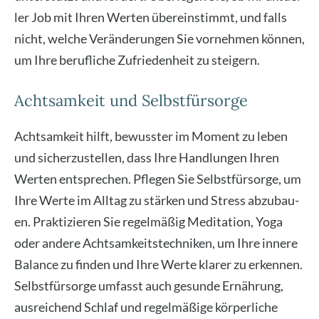
ler Job mit Ihren Wer­ten über­ein­stimmt, und falls
nicht, wel­che Ver­än­de­run­gen Sie vor­neh­men kön­nen,
um Ihre beruf­li­che Zufrie­den­heit zu stei­gern.
Achtsamkeit und Selbstfürsorge
Acht­sam­keit hilft, bewuss­ter im Moment zu leben
und sicher­zu­stel­len, dass Ihre Hand­lun­gen Ihren
Wer­ten ent­spre­chen. Pfle­gen Sie Selbst­für­sor­ge, um
Ihre Wer­te im All­tag zu stär­ken und Stress abzu­bau­
en. Prak­ti­zie­ren Sie regel­mä­ßig Medi­ta­ti­on, Yoga
oder ande­re Acht­sam­keits­tech­ni­ken, um Ihre inne­re
Balan­ce zu fin­den und Ihre Wer­te kla­rer zu erken­nen.
Selbst­für­sor­ge umfasst auch gesun­de Ernäh­rung,
aus­rei­chend Schlaf und regel­mä­ßi­ge kör­per­li­che