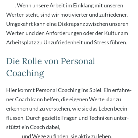
Job
. Wenn unse­re Arbeit im Ein­klang mit unse­ren
Wer­ten steht, sind wir moti­vier­ter und zufrie­de­ner.
Umge­kehrt kann eine Dis­kre­panz zwi­schen unse­ren
Wer­ten und den Anfor­de­run­gen oder der Kul­tur am
Arbeits­platz zu Unzu­frie­den­heit und Stress füh­ren.
Die Rolle von Personal
Coaching
Hier kommt Per­so­nal Coa­ching ins Spiel. Ein erfah­re­
ner Coach kann hel­fen, die eige­nen Wer­te klar zu
erken­nen und zu ver­ste­hen, wie sie das Leben beein­
flus­sen. Durch geziel­te Fra­gen und Tech­ni­ken unter­
stützt ein Coach dabei,
die eige­nen Wer­te zu iden­ti­fi­
zie­ren
und Wege zu fin­den, sie aktiv zu leben.