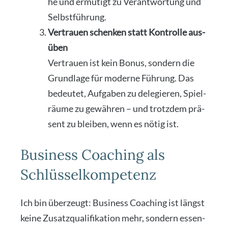
he und ermu­tigt zu Ver­ant­wor­tung und
Selbst­füh­rung.
Ver­trau­en schen­ken statt Kon­trol­le aus­
üben
Ver­trau­en ist kein Bonus, son­dern die
Grund­la­ge für moder­ne Füh­rung. Das
bedeu­tet, Auf­ga­ben zu dele­gie­ren, Spiel­
räu­me zu gewäh­ren – und trotz­dem prä­
sent zu blei­ben, wenn es nötig ist.
Business Coaching als
Schlüsselkompetenz
Ich bin über­zeugt: Busi­ness Coa­ching ist längst
kei­ne Zusatz­qua­li­fi­ka­ti­on mehr, son­dern essen­