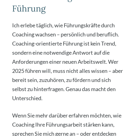
Führung
Ich erle­be täg­lich, wie Füh­rungs­kräf­te durch
Coa­ching wach­sen – per­sön­lich und beruf­lich.
Coa­ching-ori­en­tier­te Füh­rung ist kein Trend,
son­dern eine not­wen­di­ge Ant­wort auf die
Anfor­de­run­gen einer neu­en Arbeits­welt. Wer
2025 füh­ren will, muss nicht alles wis­sen – aber
bereit sein, zuzu­hö­ren, zu för­dern und sich
selbst zu hin­ter­fra­gen. Genau das macht den
Unter­schied.
Wenn Sie mehr dar­über erfah­ren möch­ten, wie
Coa­ching Ihre Füh­rungs­ar­beit stär­ken kann,
spre­chen Sie mich ger­ne an – oder ent­de­cken