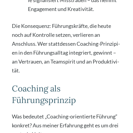
le signa­li­siert Miss­trau­en – das hemmt
Enga­ge­ment und Krea­ti­vi­tät.
Die Kon­se­quenz: Füh­rungs­kräf­te, die heu­te
noch auf Kon­trol­le set­zen, ver­lie­ren an
Anschluss. Wer statt­des­sen Coa­ching-Prin­zi­pi­
en in den Füh­rungs­all­tag inte­griert, gewinnt –
an Ver­trau­en, an Team­spi­rit und an Pro­duk­ti­vi­
tät.
Coaching als
Führungsprinzip
Was bedeu­tet „Coa­ching-ori­en­tier­te Füh­rung“
kon­kret? Aus mei­ner Erfah­rung geht es um drei