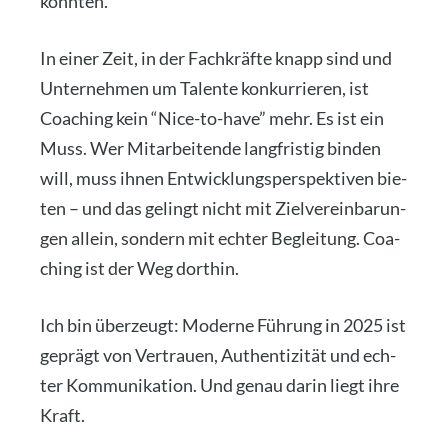
konn­ten.
In einer Zeit, in der Fach­kräf­te knapp sind und
Unter­neh­men um Talen­te kon­kur­rie­ren, ist
Coa­ching kein “Nice-to-have” mehr. Es ist ein
Muss. Wer Mit­ar­bei­ten­de lang­fris­tig bin­den
will, muss ihnen Ent­wick­lungs­per­spek­ti­ven bie­
ten – und das gelingt nicht mit Ziel­ver­ein­ba­run­
gen allein, son­dern mit ech­ter Beglei­tung. Coa­
ching ist der Weg dort­hin.
Ich bin über­zeugt: Moder­ne Füh­rung in 2025 ist
geprägt von Ver­trau­en, Authen­ti­zi­tät und ech­
ter Kom­mu­ni­ka­ti­on. Und genau dar­in liegt ihre
Kraft.