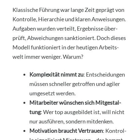
Klas­si­sche Füh­rung war lan­ge Zeit geprägt von
Kon­trol­le, Hier­ar­chie und kla­ren Anwei­sun­gen.
Auf­ga­ben wur­den ver­teilt, Ergeb­nis­se über­
prüft, Abwei­chun­gen sank­tio­niert. Doch die­ses
Modell funk­tio­niert in der heu­ti­gen Arbeits­
welt immer weni­ger. War­um?
Kom­ple­xi­tät nimmt zu
: Ent­schei­dun­gen
müs­sen schnel­ler getrof­fen und agi­ler
umge­setzt wer­den.
Mit­ar­bei­ter wün­schen sich Mit­ge­stal­
tung
: Wer top aus­ge­bil­det ist, will nicht
nur aus­füh­ren, son­dern mit­den­ken.
Moti­va­ti­on braucht Ver­trau­en
: Kon­trol­