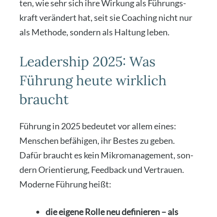
ten, wie sehr sich ihre Wir­kung als Füh­rungs­
kraft ver­än­dert hat, seit sie Coa­ching nicht nur
als Metho­de, son­dern als Hal­tung leben.
Leadership 2025: Was
Führung heute wirklich
braucht
Füh­rung in 2025 bedeu­tet vor allem eines:
Men­schen befä­hi­gen, ihr Bes­tes zu geben.
Dafür braucht es kein Mikro­ma­nage­ment, son­
dern Ori­en­tie­rung, Feed­back und Ver­trau­en.
Moder­ne Füh­rung heißt:
die eige­ne Rol­le neu defi­nie­ren – als