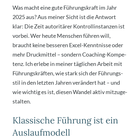
Was macht eine gute Füh­rungs­kraft im Jahr
2025 aus? Aus mei­ner Sicht ist die Ant­wort
klar: Die Zeit auto­ri­tä­rer Kon­troll­in­stan­zen ist
vor­bei. Wer heu­te Men­schen füh­ren will,
braucht kei­ne bes­se­ren Excel-Kennt­nis­se oder
mehr Druck­mit­tel – son­dern Coa­ching-Kom­pe­
tenz. Ich erle­be in mei­ner täg­li­chen Arbeit mit
Füh­rungs­kräf­ten, wie stark sich der Füh­rungs­
stil in den letz­ten Jah­ren ver­än­dert hat – und
wie wich­tig es ist, die­sen Wan­del aktiv mit­zu­ge­
stal­ten.
Klassische Führung ist ein
Auslaufmodell