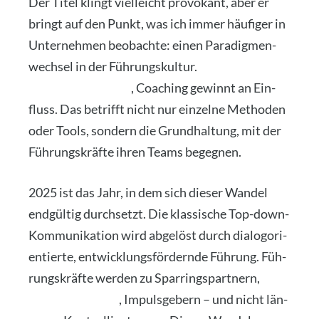
Der Titel klingt viel­leicht pro­vo­kant, aber er
bringt auf den Punkt, was ich immer häu­fi­ger in
Unter­neh­men beob­ach­te: einen Para­dig­men­
wech­sel in der Füh­rungs­kul­tur.
Kon­trol­le ver­
liert an Bedeu­tung
, Coa­ching gewinnt an Ein­
fluss. Das betrifft nicht nur ein­zel­ne Metho­den
oder Tools, son­dern die Grund­hal­tung, mit der
Füh­rungs­kräf­te ihren Teams begeg­nen.
2025 ist das Jahr, in dem sich die­ser Wan­del
end­gül­tig durch­setzt. Die klas­si­sche Top-down-
Kom­mu­ni­ka­ti­on wird abge­löst durch dia­log­ori­
en­tier­te, ent­wick­lungs­för­dern­de Füh­rung. Füh­
rungs­kräf­te wer­den zu Spar­rings­part­nern,
Feed­back­ge­bern
, Impuls­ge­bern – und nicht län­