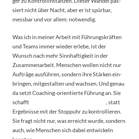
ger zu Kon­troll­in­stan­zen. Die­ser Wan­del pas­
siert nicht über Nacht, aber er ist spür­bar,
mess­bar und vor allem: not­wen­dig.
Was ich in mei­ner Arbeit mit Füh­rungs­kräf­ten
und Teams immer wie­der erle­be, ist der
Wunsch nach mehr Sinn­haf­tig­keit in der
Zusam­men­ar­beit. Men­schen wol­len nicht nur
Auf­trä­ge aus­füh­ren, son­dern ihre Stär­ken ein­
brin­gen, mit­ge­stal­ten und wach­sen. Und genau
da setzt Coa­ching-ori­en­tier­te Füh­rung an. Sie
schafft
Räu­me für Eigen­ver­ant­wor­tung
, statt
Ergeb­nis­se mit der Stopp­uhr zu kon­trol­lie­ren.
Sie fragt nicht nur, was erreicht wur­de, son­dern
auch, wie Men­schen sich dabei ent­wi­ckeln