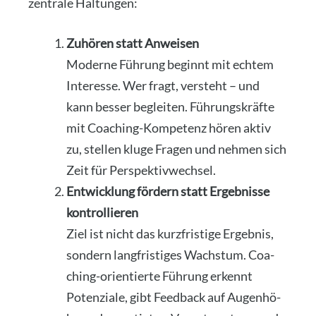
zen­tra­le Hal­tun­gen:
Zuhö­ren statt Anwei­sen
Moder­ne Füh­rung beginnt mit ech­tem
Inter­es­se. Wer fragt, ver­steht – und
kann bes­ser beglei­ten. Füh­rungs­kräf­te
mit Coa­ching-Kom­pe­tenz hören aktiv
zu, stel­len klu­ge Fra­gen und neh­men sich
Zeit für Per­spek­tiv­wech­sel.
Ent­wick­lung för­dern statt Ergeb­nis­se
kon­trol­lie­ren
Ziel ist nicht das kurz­fris­ti­ge Ergeb­nis,
son­dern lang­fris­ti­ges Wachs­tum. Coa­
ching-ori­en­tier­te Füh­rung erkennt
Poten­zia­le, gibt Feed­back auf Augen­hö­