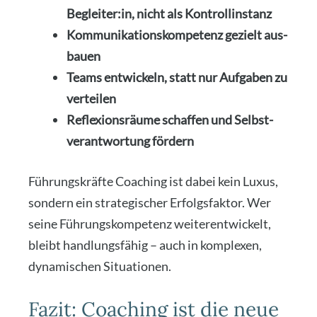
Beglei­ter
:in
, nicht als Kon­troll­in­stanz
Kom­mu­ni­ka­ti­ons­kom­pe­tenz gezielt aus­
bau­en
Teams ent­wi­ckeln, statt nur Auf­ga­ben zu
ver­tei­len
Refle­xi­ons­räu­me schaf­fen und Selbst­
ver­ant­wor­tung för­dern
Füh­rungs­kräf­te Coa­ching ist dabei kein Luxus,
son­dern ein stra­te­gi­scher Erfolgs­fak­tor. Wer
sei­ne Füh­rungs­kom­pe­tenz wei­ter­ent­wi­ckelt,
bleibt hand­lungs­fä­hig – auch in kom­ple­xen,
dyna­mi­schen Situa­tio­nen.
Fazit: Coaching ist die neue