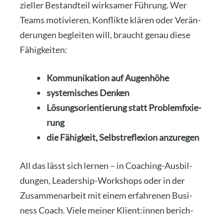
zi­el­ler Bestand­teil wirk­sa­mer Füh­rung. Wer
Teams moti­vie­ren, Kon­flik­te klä­ren oder Ver­än­
de­run­gen beglei­ten will, braucht genau die­se
Fähig­kei­ten:
Kom­mu­ni­ka­ti­on auf Augen­hö­he
sys­te­mi­sches Den­ken
Lösungs­ori­en­tie­rung statt Pro­blem­fi­xie­
rung
die Fähig­keit, Selbst­re­fle­xi­on anzu­re­gen
All das lässt sich ler­nen – in Coa­ching-Aus­bil­
dun­gen, Lea­der­ship-Work­shops oder in der
Zusam­men­ar­beit mit einem erfah­re­nen Busi­
ness Coach. Vie­le mei­ner Klient:innen berich­