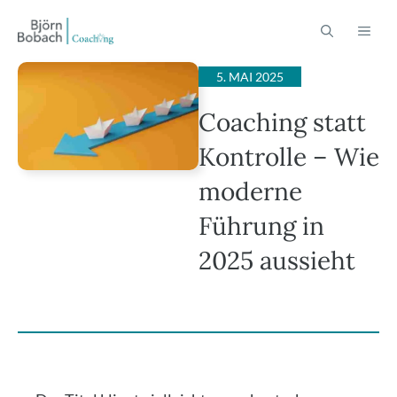
Zum
ME
Inhalt
springen
5. MAI 2025
Coaching statt
Kontrolle – Wie
moderne
Führung in
2025 aussieht