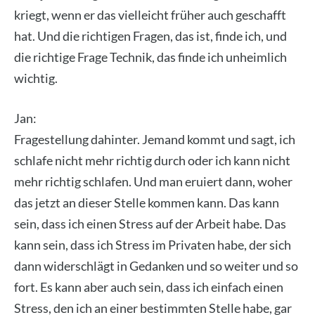
kriegt, wenn er das viel­leicht frü­her auch geschafft
hat. Und die rich­ti­gen Fra­gen, das ist, fin­de ich, und
die rich­ti­ge Fra­ge Tech­nik, das fin­de ich unheim­lich
wich­tig.
Jan:
Fra­ge­stel­lung dahin­ter. Jemand kommt und sagt, ich
schla­fe nicht mehr rich­tig durch oder ich kann nicht
mehr rich­tig schla­fen. Und man eru­iert dann, woher
das jetzt an die­ser Stel­le kom­men kann. Das kann
sein, dass ich einen Stress auf der Arbeit habe. Das
kann sein, dass ich Stress im Pri­va­ten habe, der sich
dann wider­schlägt in Gedan­ken und so wei­ter und so
fort. Es kann aber auch sein, dass ich ein­fach einen
Stress, den ich an einer bestimm­ten Stel­le habe, gar