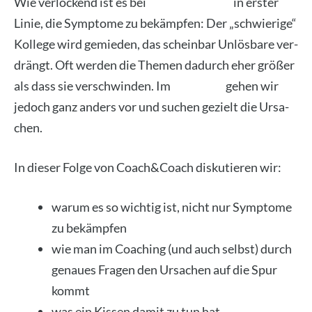
Wie ver­lo­ckend ist es bei
Pro­blem­lö­sung
in ers­ter
Linie, die Sym­pto­me zu bekämp­fen: Der „schwie­ri­ge“
Kol­le­ge wird gemie­den, das schein­bar Unlös­ba­re ver­
drängt. Oft wer­den die The­men dadurch eher grö­ßer
als dass sie ver­schwin­den. Im
Coa­ching
gehen wir
jedoch ganz anders vor und suchen gezielt die Ursa­
chen.
In die­ser Fol­ge von Coach&Coach dis­ku­tie­ren wir:
war­um es so wich­tig ist, nicht nur Sym­pto­me
zu bekämp­fen
wie man im Coa­ching (und auch selbst) durch
genau­es Fra­gen den Ursa­chen auf die Spur
kommt
was ein Kis­sen damit zu tun hat