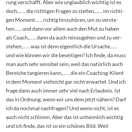
rung ver­schafft. Aber wie unglaub­lich wich­tig ist es
doch,… .. die rich­ti­gen Fra­gen zu stel­len,… .. im rich­ti­
gen Moment… .. rich­tig hin­zu­hö­ren, um zu ver­ste­
hen… .. und dann vor allem auch den Mut zu haben
als Coach,… .. dann da auch rein­zu­ge­hen und zu ver­
ste­hen,… .. was ist denn eigent­lich die Ursa­che… ..
und wie kön­nen wir die besei­ti­gen? Ich fin­de, da muss
man auch sehr sen­si­bel sein, weil das natür­lich auch
Berei­che tan­gie­ren kann,… .. die ein Coa­ching-Kli­ent
in dem Moment viel­leicht gar nicht erwar­tet. Und ich
fra­ge dann auch immer sehr viel nach Erlaub­nis. Ist
das in Ord­nung, wenn wir uns dem jetzt nähern? Darf
ich da noch­mal nach­fra­gen? Und wenn nicht, ist es
auch nicht schlimm. Aber das ist unheim­lich wich­tig
und ich fin­de, das ist so ein schö­nes Bild. Weil