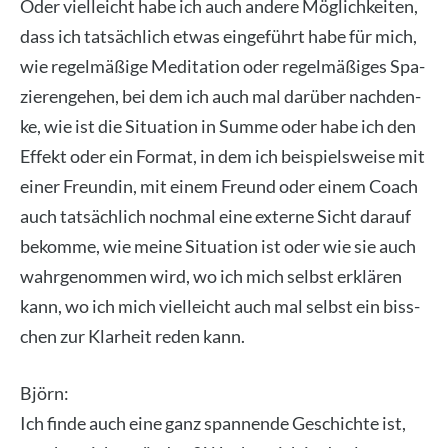
Oder viel­leicht habe ich auch ande­re Mög­lich­kei­ten,
dass ich tat­säch­lich etwas ein­ge­führt habe für mich,
wie regel­mä­ßi­ge Medi­ta­ti­on oder regel­mä­ßi­ges Spa­
zie­ren­ge­hen, bei dem ich auch mal dar­über nach­den­
ke, wie ist die Situa­ti­on in Sum­me oder habe ich den
Effekt oder ein For­mat, in dem ich bei­spiels­wei­se mit
einer Freun­din, mit einem Freund oder einem Coach
auch tat­säch­lich noch­mal eine exter­ne Sicht dar­auf
bekom­me, wie mei­ne Situa­ti­on ist oder wie sie auch
wahr­ge­nom­men wird, wo ich mich selbst erklä­ren
kann, wo ich mich viel­leicht auch mal selbst ein biss­
chen zur Klar­heit reden kann.
Björn:
Ich fin­de auch eine ganz span­nen­de Geschich­te ist,