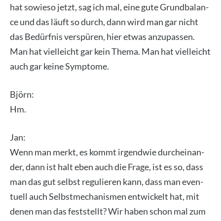
hat sowie­so jetzt, sag ich mal, eine gute Grund­ba­lan­
ce und das läuft so durch, dann wird man gar nicht
das Bedürf­nis ver­spü­ren, hier etwas anzu­pas­sen.
Man hat viel­leicht gar kein The­ma. Man hat viel­leicht
auch gar kei­ne Sym­pto­me.
Björn:
Hm.
Jan:
Wenn man merkt, es kommt irgend­wie durch­ein­an­
der, dann ist halt eben auch die Fra­ge, ist es so, dass
man das gut selbst regu­lie­ren kann, dass man even­
tu­ell auch Selbst­me­cha­nis­men ent­wi­ckelt hat, mit
denen man das fest­stellt? Wir haben schon mal zum