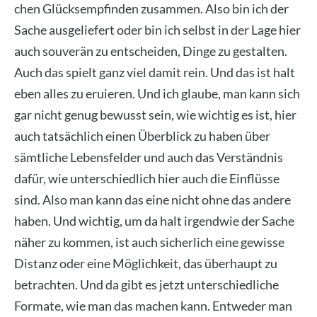
chen Glücks­emp­fin­den zusam­men. Also bin ich der
Sache aus­ge­lie­fert oder bin ich selbst in der Lage hier
auch sou­ve­rän zu ent­schei­den, Din­ge zu gestal­ten.
Auch das spielt ganz viel damit rein. Und das ist halt
eben alles zu eru­ie­ren. Und ich glau­be, man kann sich
gar nicht genug bewusst sein, wie wich­tig es ist, hier
auch tat­säch­lich einen Über­blick zu haben über
sämt­li­che Lebens­fel­der und auch das Ver­ständ­nis
dafür, wie unter­schied­lich hier auch die Ein­flüs­se
sind. Also man kann das eine nicht ohne das ande­re
haben. Und wich­tig, um da halt irgend­wie der Sache
näher zu kom­men, ist auch sicher­lich eine gewis­se
Distanz oder eine Mög­lich­keit, das über­haupt zu
betrach­ten. Und da gibt es jetzt unter­schied­li­che
For­ma­te, wie man das machen kann. Ent­we­der man