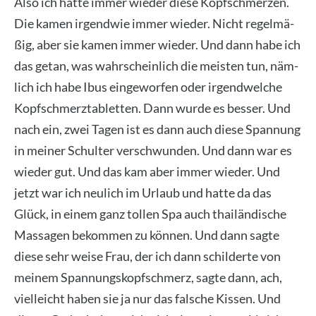
Also ich hat­te immer wie­der die­se Kopf­schmer­zen.
Die kamen irgend­wie immer wie­der. Nicht regel­mä­
ßig, aber sie kamen immer wie­der. Und dann habe ich
das getan, was wahr­schein­lich die meis­ten tun, näm­
lich ich habe Ibus ein­ge­wor­fen oder irgend­wel­che
Kopf­schmerz­ta­blet­ten. Dann wur­de es bes­ser. Und
nach ein, zwei Tagen ist es dann auch die­se Span­nung
in mei­ner Schul­ter ver­schwun­den. Und dann war es
wie­der gut. Und das kam aber immer wie­der. Und
jetzt war ich neu­lich im Urlaub und hat­te da das
Glück, in einem ganz tol­len Spa auch thai­län­di­sche
Mas­sa­gen bekom­men zu kön­nen. Und dann sag­te
die­se sehr wei­se Frau, der ich dann schil­der­te von
mei­nem Span­nungs­kopf­schmerz, sag­te dann, ach,
viel­leicht haben sie ja nur das fal­sche Kis­sen. Und