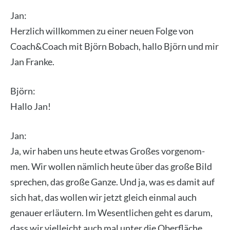
Jan:
Herz­lich will­kom­men zu einer neu­en Fol­ge von
Coach&Coach mit Björn Bob­ach, hal­lo Björn und mir
Jan Fran­ke.
Björn:
Hal­lo Jan!
Jan:
Ja, wir haben uns heu­te etwas Gro­ßes vor­ge­nom­
men. Wir wol­len näm­lich heu­te über das gro­ße Bild
spre­chen, das gro­ße Gan­ze. Und ja, was es damit auf
sich hat, das wol­len wir jetzt gleich ein­mal auch
genau­er erläu­tern. Im Wesent­li­chen geht es dar­um,
dass wir viel­leicht auch mal unter die Ober­flä­che