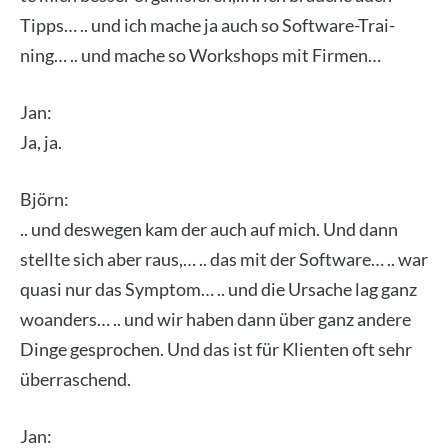
Tipps… .. und ich mache ja auch so Soft­ware-Trai­
ning… .. und mache so Work­shops mit Fir­men…
Jan:
Ja, ja.
Björn:
.. und des­we­gen kam der auch auf mich. Und dann
stell­te sich aber raus,… .. das mit der Soft­ware… .. war
qua­si nur das Sym­ptom… .. und die Ursa­che lag ganz
woan­ders… .. und wir haben dann über ganz ande­re
Din­ge gespro­chen. Und das ist für Kli­en­ten oft sehr
über­ra­schend.
Jan: