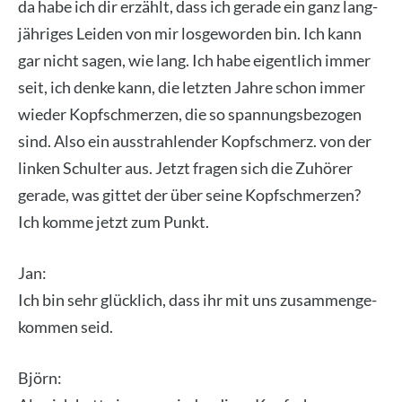
da habe ich dir erzählt, dass ich gera­de ein ganz lang­
jäh­ri­ges Lei­den von mir los­ge­wor­den bin. Ich kann
gar nicht sagen, wie lang. Ich habe eigent­lich immer
seit, ich den­ke kann, die letz­ten Jah­re schon immer
wie­der Kopf­schmer­zen, die so span­nungs­be­zo­gen
sind. Also ein aus­strah­len­der Kopf­schmerz. von der
lin­ken Schul­ter aus. Jetzt fra­gen sich die Zuhö­rer
gera­de, was git­tet der über sei­ne Kopf­schmer­zen?
Ich kom­me jetzt zum Punkt.
Jan:
Ich bin sehr glück­lich, dass ihr mit uns zusam­men­ge­
kom­men seid.
Björn: