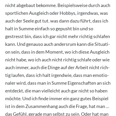
nicht abge­baut bekom­me. Bei­spiels­wei­se durch auch
sport­li­chen Aus­gleich oder Hob­bys, irgend­was, was
auch der See­le gut tut. was dann dazu führt, dass ich
halt in Sum­me ein­fach so gepusht bin und so
gestresst bin, dass ich gar nicht mehr rich­tig schla­fen
kann. Und genau­so auch anders­rum kann die Situa­ti­
on sein, dass in dem Moment, wo ich die­se Aus­gleich
nicht habe, wo ich auch nicht rich­tig schla­fe oder wie
auch immer, auch die Din­ge auf der Arbeit nicht rich­
tig lau­fen, dass ich halt irgend­wie, dass man emo­tio­
na­ler wird, dass man in Sum­me Eigen­schaf­ten an sich
ent­deckt, die man viel­leicht auch gar nicht so haben
möch­te. Und ich fin­de immer ein ganz gutes Bei­spiel
ist in dem Zusam­men­hang auch die Fra­ge, hat man …
das Gefühl, gera­de man selbst zu sein. Oder hat man