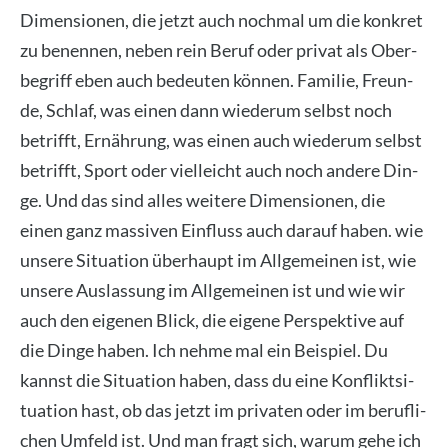
Dimen­sio­nen, die jetzt auch noch­mal um die kon­kret
zu benen­nen, neben rein Beruf oder pri­vat als Ober­
be­griff eben auch bedeu­ten kön­nen. Fami­lie, Freun­
de, Schlaf, was einen dann wie­der­um selbst noch
betrifft, Ernäh­rung, was einen auch wie­der­um selbst
betrifft, Sport oder viel­leicht auch noch ande­re Din­
ge. Und das sind alles wei­te­re Dimen­sio­nen, die
einen ganz mas­si­ven Ein­fluss auch dar­auf haben. wie
unse­re Situa­ti­on über­haupt im All­ge­mei­nen ist, wie
unse­re Aus­las­sung im All­ge­mei­nen ist und wie wir
auch den eige­nen Blick, die eige­ne Per­spek­ti­ve auf
die Din­ge haben. Ich neh­me mal ein Bei­spiel. Du
kannst die Situa­ti­on haben, dass du eine Kon­flikt­si­
tua­ti­on hast, ob das jetzt im pri­va­ten oder im beruf­li­
chen Umfeld ist. Und man fragt sich, war­um gehe ich