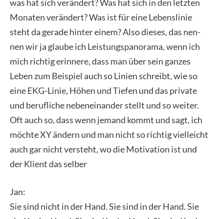
was hat sich ver­än­dert? Was hat sich in den letz­ten
Mona­ten ver­än­dert? Was ist für eine Lebens­li­nie
steht da gera­de hin­ter einem? Also die­ses, das nen­
nen wir ja glau­be ich Leis­tungs­pan­ora­ma, wenn ich
mich rich­tig erin­ne­re, dass man über sein gan­zes
Leben zum Bei­spiel auch so Lini­en schreibt, wie so
eine EKG-Linie, Höhen und Tie­fen und das pri­va­te
und beruf­li­che neben­ein­an­der stellt und so wei­ter.
Oft auch so, dass wenn jemand kommt und sagt, ich
möch­te XY ändern und man nicht so rich­tig viel­leicht
auch gar nicht ver­steht, wo die Moti­va­ti­on ist und
der Kli­ent das sel­ber
Jan:
Sie sind nicht in der Hand. Sie sind in der Hand. Sie