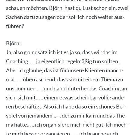
schau­en möch­ten. Björn, hast du Lust schon ein, zwei
Sachen dazu zu sagen oder soll ich noch wei­ter aus­
füh­ren?
Björn:
Ja, also grund­sätz­lich ist es ja so, dass wir das im
Coa­ching… .. ja eigent­lich regel­mä­ßig tun soll­ten.
Aber ich glau­be, das ist für unse­re Kli­en­ten manch­
mal… .. über­ra­schend, dass sie mit einem The­ma zu
uns kom­men… .. und dann hin­ter­her das Coa­ching an
sich, sich mit… .. einem etwas schein­bar völ­lig ande­
ren beschäf­tigt. Also ich habe da so ein schö­nes Bei­
spiel von jeman­dem,… .. der zu mir kam und das The­
ma hat­te… .. ich orga­ni­sie­re mich nicht gut. Ich möch­
te mich bes­ser orga­ni­sie­ren,… .. ich brau­che auch