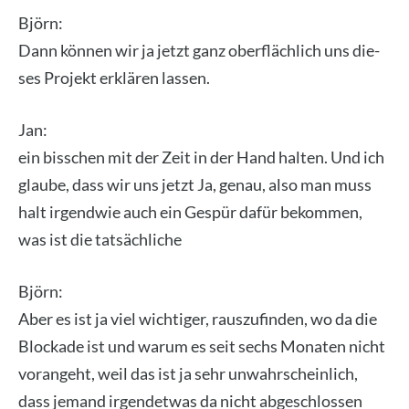
Björn:
Dann kön­nen wir ja jetzt ganz ober­fläch­lich uns die­
ses Pro­jekt erklä­ren las­sen.
Jan:
ein biss­chen mit der Zeit in der Hand hal­ten. Und ich
glau­be, dass wir uns jetzt Ja, genau, also man muss
halt irgend­wie auch ein Gespür dafür bekom­men,
was ist die tat­säch­li­che
Björn:
Aber es ist ja viel wich­ti­ger, raus­zu­fin­den, wo da die
Blo­cka­de ist und war­um es seit sechs Mona­ten nicht
vor­an­geht, weil das ist ja sehr unwahr­schein­lich,
dass jemand irgend­et­was da nicht abge­schlos­sen