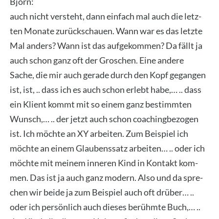
Björn:
auch nicht ver­steht, dann ein­fach mal auch die letz­
ten Mona­te zurück­schau­en. Wann war es das letz­te
Mal anders? Wann ist das auf­ge­kom­men? Da fällt ja
auch schon ganz oft der Gro­schen. Eine ande­re
Sache, die mir auch gera­de durch den Kopf gegan­gen
ist, ist, .. dass ich es auch schon erlebt habe,… .. dass
ein Kli­ent kommt mit so einem ganz bestimm­ten
Wunsch,… .. der jetzt auch schon coa­ching­be­zo­gen
ist. Ich möch­te an XY arbei­ten. Zum Bei­spiel ich
möch­te an einem Glau­bens­satz arbei­ten… .. oder ich
möch­te mit mei­nem inne­ren Kind in Kon­takt kom­
men. Das ist ja auch ganz modern. Also und da spre­
chen wir bei­de ja zum Bei­spiel auch oft drü­ber… ..
oder ich per­sön­lich auch die­ses berühm­te Buch,… ..