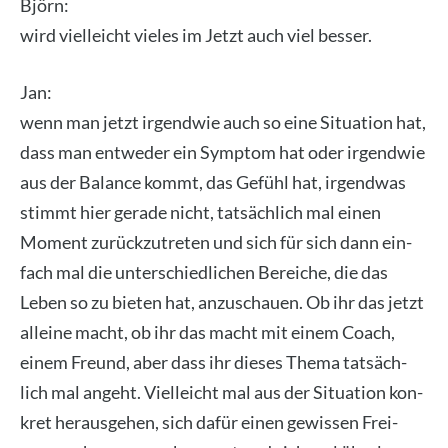
Björn:
wird viel­leicht vie­les im Jetzt auch viel bes­ser.
Jan:
wenn man jetzt irgend­wie auch so eine Situa­ti­on hat,
dass man ent­we­der ein Sym­ptom hat oder irgend­wie
aus der Balan­ce kommt, das Gefühl hat, irgend­was
stimmt hier gera­de nicht, tat­säch­lich mal einen
Moment zurück­zu­tre­ten und sich für sich dann ein­
fach mal die unter­schied­li­chen Berei­che, die das
Leben so zu bie­ten hat, anzu­schau­en. Ob ihr das jetzt
allei­ne macht, ob ihr das macht mit einem Coach,
einem Freund, aber dass ihr die­ses The­ma tat­säch­
lich mal angeht. Viel­leicht mal aus der Situa­ti­on kon­
kret her­aus­ge­hen, sich dafür einen gewis­sen Frei­