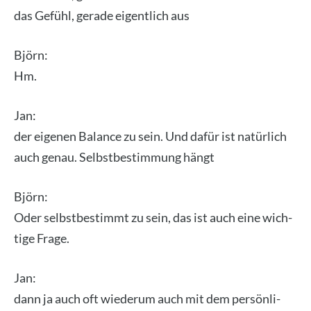
das Gefühl, gera­de eigent­lich aus
Björn:
Hm.
Jan:
der eige­nen Balan­ce zu sein. Und dafür ist natür­lich
auch genau. Selbst­be­stim­mung hängt
Björn:
Oder selbst­be­stimmt zu sein, das ist auch eine wich­
ti­ge Fra­ge.
Jan:
dann ja auch oft wie­der­um auch mit dem per­sön­li­