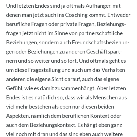
Und letz­ten Endes sind ja oft­mals Auf­hän­ger, mit
denen man jetzt auch ins Coa­ching kommt. Ent­we­der
beruf­li­che Fra­gen oder pri­va­te Fra­gen, Bezie­hungs­
fra­gen jetzt nicht im Sin­ne von part­ner­schaft­li­che
Bezie­hun­gen, son­dern auch Freund­schafts­be­zie­hun­
gen oder Bezie­hun­gen zu ande­ren Geschäfts­part­
nern und so wei­ter und so fort. Und oft­mals geht es
um die­se Fra­ge­stel­lung und auch um das Ver­hal­ten
ande­rer, die eige­ne Sicht dar­auf, auch das eige­ne
Gefühl, wie es damit zusam­men­hängt. Aber letz­ten
Endes ist es natür­lich so, dass wir als Men­schen aus
viel mehr bestehen als eben nur die­sen bei­den
Aspek­ten, näm­lich dem beruf­li­chen Kon­text oder
auch dem Bezie­hungs­kon­text. Es hängt eben ganz
viel noch mit dran und das sind eben auch wei­te­re