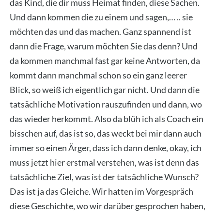
das Kind, die dir muss Hei­mat fin­den, die­se Sachen.
Und dann kom­men die zu einem und sagen,… .. sie
möch­ten das und das machen. Ganz span­nend ist
dann die Fra­ge, war­um möch­ten Sie das denn? Und
da kom­men manch­mal fast gar kei­ne Ant­wor­ten, da
kommt dann manch­mal schon so ein ganz lee­rer
Blick, so weiß ich eigent­lich gar nicht. Und dann die
tat­säch­li­che Moti­va­ti­on raus­zu­fin­den und dann, wo
das wie­der her­kommt. Also da blüh ich als Coach ein
biss­chen auf, das ist so, das weckt bei mir dann auch
immer so einen Ärger, dass ich dann den­ke, okay, ich
muss jetzt hier erst­mal ver­ste­hen, was ist denn das
tat­säch­li­che Ziel, was ist der tat­säch­li­che Wunsch?
Das ist ja das Glei­che. Wir hat­ten im Vor­ge­spräch
die­se Geschich­te, wo wir dar­über gespro­chen haben,