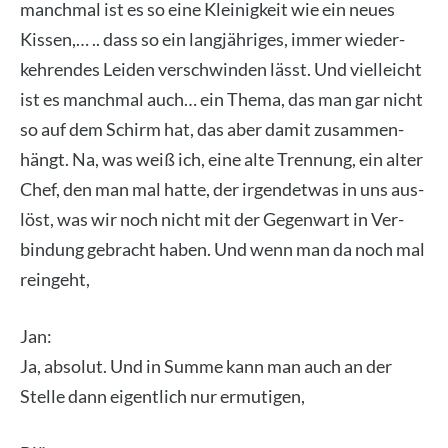
manch­mal ist es so eine Klei­nig­keit wie ein neu­es
Kis­sen,… .. dass so ein lang­jäh­ri­ges, immer wie­der­
keh­ren­des Lei­den ver­schwin­den lässt. Und viel­leicht
ist es manch­mal auch… ein The­ma, das man gar nicht
so auf dem Schirm hat, das aber damit zusam­men­
hängt. Na, was weiß ich, eine alte Tren­nung, ein alter
Chef, den man mal hat­te, der irgend­et­was in uns aus­
löst, was wir noch nicht mit der Gegen­wart in Ver­
bin­dung gebracht haben. Und wenn man da noch mal
rein­geht,
Jan:
Ja, abso­lut. Und in Sum­me kann man auch an der
Stel­le dann eigent­lich nur ermu­ti­gen,