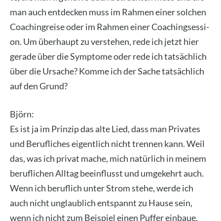
man auch ent­de­cken muss im Rah­men einer sol­chen
Coa­chin­grei­se oder im Rah­men einer Coa­chings­es­si­
on. Um über­haupt zu ver­ste­hen, rede ich jetzt hier
gera­de über die Sym­pto­me oder rede ich tat­säch­lich
über die Ursa­che? Kom­me ich der Sache tat­säch­lich
auf den Grund?
Björn:
Es ist ja im Prin­zip das alte Lied, dass man Pri­va­tes
und Beruf­li­ches eigent­lich nicht tren­nen kann. Weil
das, was ich pri­vat mache, mich natür­lich in mei­nem
beruf­li­chen All­tag beein­flusst und umge­kehrt auch.
Wenn ich beruf­lich unter Strom ste­he, wer­de ich
auch nicht unglaub­lich ent­spannt zu Hau­se sein,
wenn ich nicht zum Bei­spiel einen Puf­fer ein­baue,