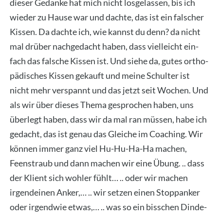
die­ser Gedan­ke hat mich nicht los­ge­las­sen, bis ich
wie­der zu Hau­se war und dach­te, das ist ein fal­scher
Kis­sen. Da dach­te ich, wie kannst du denn? da nicht
mal drü­ber nach­ge­dacht haben, dass viel­leicht ein­
fach das fal­sche Kis­sen ist. Und sie­he da, gutes ortho­
pä­di­sches Kis­sen gekauft und mei­ne Schul­ter ist
nicht mehr ver­spannt und das jetzt seit Wochen. Und
als wir über die­ses The­ma gespro­chen haben, uns
über­legt haben, dass wir da mal ran müs­sen, habe ich
gedacht, das ist genau das Glei­che im Coa­ching. Wir
kön­nen immer ganz viel Hu-Hu-Ha-Ha machen,
Feenst­raub und dann machen wir eine Übung. .. dass
der Kli­ent sich woh­ler fühlt… .. oder wir machen
irgend­ei­nen Anker,… .. wir set­zen einen Stopp­an­ker
oder irgend­wie etwas,… .. was so ein biss­chen Din­de­