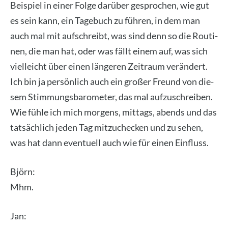
Bei­spiel in einer Fol­ge dar­über gespro­chen, wie gut
es sein kann, ein Tage­buch zu füh­ren, in dem man
auch mal mit auf­schreibt, was sind denn so die Rou­ti­
nen, die man hat, oder was fällt einem auf, was sich
viel­leicht über einen län­ge­ren Zeit­raum ver­än­dert.
Ich bin ja per­sön­lich auch ein gro­ßer Freund von die­
sem Stim­mungs­ba­ro­me­ter, das mal auf­zu­schrei­ben.
Wie füh­le ich mich mor­gens, mit­tags, abends und das
tat­säch­lich jeden Tag mit­zu­che­cken und zu sehen,
was hat dann even­tu­ell auch wie für einen Ein­fluss.
Björn:
Mhm.
Jan: