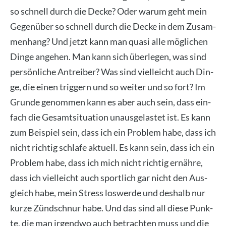
so schnell durch die Decke? Oder war­um geht mein
Gegen­über so schnell durch die Decke in dem Zusam­
men­hang? Und jetzt kann man qua­si alle mög­li­chen
Din­ge ange­hen. Man kann sich über­le­gen, was sind
per­sön­li­che Antrei­ber? Was sind viel­leicht auch Din­
ge, die einen trig­gern und so wei­ter und so fort? Im
Grun­de genom­men kann es aber auch sein, dass ein­
fach die Gesamt­si­tua­ti­on unaus­ge­las­tet ist. Es kann
zum Bei­spiel sein, dass ich ein Pro­blem habe, dass ich
nicht rich­tig schla­fe aktu­ell. Es kann sein, dass ich ein
Pro­blem habe, dass ich mich nicht rich­tig ernäh­re,
dass ich viel­leicht auch sport­lich gar nicht den Aus­
gleich habe, mein Stress los­wer­de und des­halb nur
kur­ze Zünd­schnur habe. Und das sind all die­se Punk­
te, die man irgend­wo auch betrach­ten muss und die