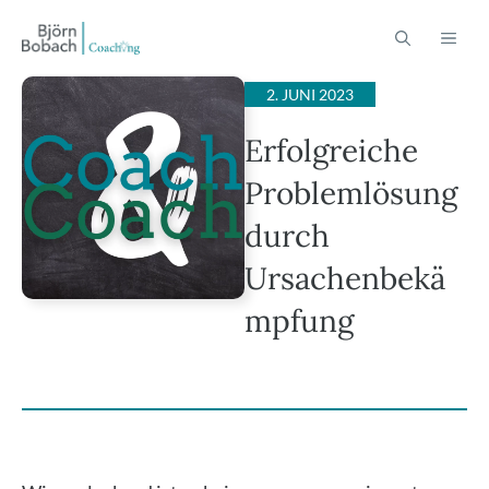
Zum
ME
Inhalt
springen
2. JUNI 2023
Erfolgreiche
Problemlösung
durch
Ursachenbekä
mpfung