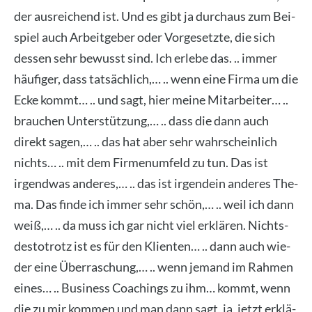
der aus­rei­chend ist. Und es gibt ja durch­aus zum Bei­
spiel auch Arbeit­ge­ber oder Vor­ge­setz­te, die sich
des­sen sehr bewusst sind. Ich erle­be das. .. immer
häu­fi­ger, dass tat­säch­lich,… .. wenn eine Fir­ma um die
Ecke kommt… .. und sagt, hier mei­ne Mit­ar­bei­ter… ..
brau­chen Unter­stüt­zung,… .. dass die dann auch
direkt sagen,… .. das hat aber sehr wahr­schein­lich
nichts… .. mit dem Fir­men­um­feld zu tun. Das ist
irgend­was ande­res,… .. das ist irgend­ein ande­res The­
ma. Das fin­de ich immer sehr schön,… .. weil ich dann
weiß,… .. da muss ich gar nicht viel erklä­ren. Nichts­
des­to­trotz ist es für den Kli­en­ten… .. dann auch wie­
der eine Über­ra­schung,… .. wenn jemand im Rah­men
eines… .. Busi­ness Coa­chings zu ihm… kommt, wenn
die zu mir kom­men und man dann sagt, ja, jetzt erklä­