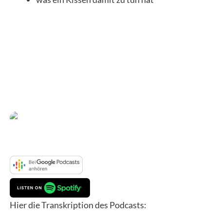
Hier die Tran­skrip­ti­on des Pod­casts: