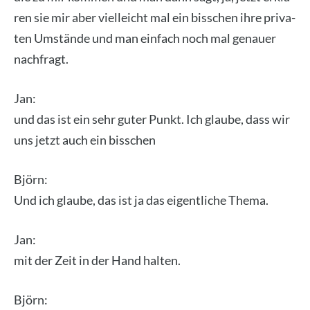
ren sie mir aber viel­leicht mal ein biss­chen ihre pri­va­
ten Umstän­de und man ein­fach noch mal genau­er
nach­fragt.
Jan:
und das ist ein sehr guter Punkt. Ich glau­be, dass wir
uns jetzt auch ein biss­chen
Björn:
Und ich glau­be, das ist ja das eigent­li­che The­ma.
Jan:
mit der Zeit in der Hand hal­ten.
Björn: