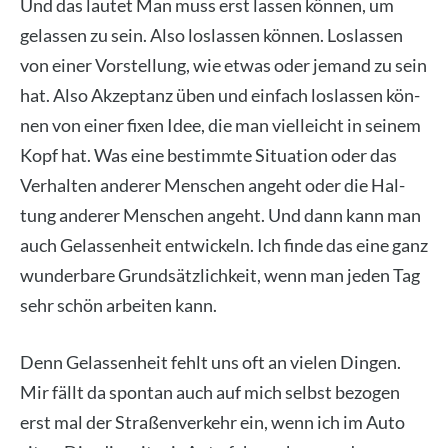
Und das lau­tet Man muss erst las­sen kön­nen, um
gelas­sen zu sein. Also los­las­sen kön­nen. Los­las­sen
von einer Vor­stel­lung, wie etwas oder jemand zu sein
hat. Also Akzep­tanz üben und ein­fach los­las­sen kön­
nen von einer fixen Idee, die man viel­leicht in sei­nem
Kopf hat. Was eine bestimm­te Situa­ti­on oder das
Ver­hal­ten ande­rer Men­schen angeht oder die Hal­
tung ande­rer Men­schen angeht. Und dann kann man
auch Gelas­sen­heit ent­wi­ckeln. Ich fin­de das eine ganz
wun­der­ba­re Grund­sätz­lich­keit, wenn man jeden Tag
sehr schön arbei­ten kann.
Denn Gelas­sen­heit fehlt uns oft an vie­len Din­gen.
Mir fällt da spon­tan auch auf mich selbst bezo­gen
erst mal der Stra­ßen­ver­kehr ein, wenn ich im Auto