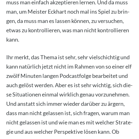
muss man ein­fach akzep­tie­ren ler­nen. Und da muss
man, um Meis­ter Eck­hart noch mal ins Spiel zu brin­
gen, da muss man es las­sen kön­nen, zu ver­su­chen,
etwas zu kon­trol­lie­ren, was man nicht kon­trol­lie­ren
kann.
Ihr merkt, das The­ma ist sehr, sehr viel­schich­tig und
kann natür­lich jetzt nicht im Rah­men von so einer elf
zwölf Minu­ten lan­gen Pod­cast­fol­ge bear­bei­tet und
auch gelöst wer­den. Aber es ist sehr wich­tig, sich die­
se Situa­tio­nen ein­mal wirk­lich genau vor­zu­neh­men.
Und anstatt sich immer wie­der dar­über zu ärgern,
dass man nicht gelas­sen ist, sich fra­gen, war­um man
nicht gelas­sen ist und wie man es mit wel­cher Stra­te­
gie und aus wel­cher Per­spek­ti­ve lösen kann. Ob