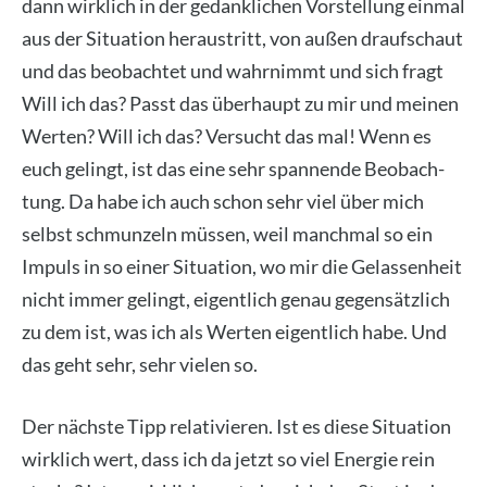
dann wirk­lich in der gedank­li­chen Vor­stel­lung ein­mal
aus der Situa­ti­on her­aus­tritt, von außen drauf­schaut
und das beob­ach­tet und wahr­nimmt und sich fragt
Will ich das? Passt das über­haupt zu mir und mei­nen
Wer­ten? Will ich das? Ver­sucht das mal! Wenn es
euch gelingt, ist das eine sehr span­nen­de Beob­ach­
tung. Da habe ich auch schon sehr viel über mich
selbst schmun­zeln müs­sen, weil manch­mal so ein
Impuls in so einer Situa­ti­on, wo mir die Gelas­sen­heit
nicht immer gelingt, eigent­lich genau gegen­sätz­lich
zu dem ist, was ich als Wer­ten eigent­lich habe. Und
das geht sehr, sehr vie­len so.
Der nächs­te Tipp rela­ti­vie­ren. Ist es die­se Situa­ti­on
wirk­lich wert, dass ich da jetzt so viel Ener­gie rein