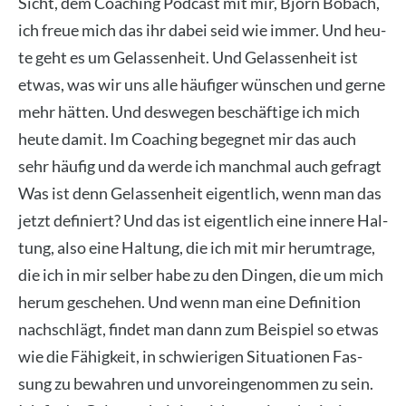
Sicht, dem Coa­ching Pod­cast mit mir, Björn Bob­ach,
ich freue mich das ihr dabei seid wie immer. Und heu­
te geht es um Gelas­sen­heit. Und Gelas­sen­heit ist
etwas, was wir uns alle häu­fi­ger wün­schen und ger­ne
mehr hät­ten. Und des­we­gen beschäf­ti­ge ich mich
heu­te damit. Im Coa­ching begeg­net mir das auch
sehr häu­fig und da wer­de ich manch­mal auch gefragt
Was ist denn Gelas­sen­heit eigent­lich, wenn man das
jetzt defi­niert? Und das ist eigent­lich eine inne­re Hal­
tung, also eine Hal­tung, die ich mit mir her­um­tra­ge,
die ich in mir sel­ber habe zu den Din­gen, die um mich
her­um gesche­hen. Und wenn man eine Defi­ni­ti­on
nach­schlägt, fin­det man dann zum Bei­spiel so etwas
wie die Fähig­keit, in schwie­ri­gen Situa­tio­nen Fas­
sung zu bewah­ren und unvor­ein­ge­nom­men zu sein.