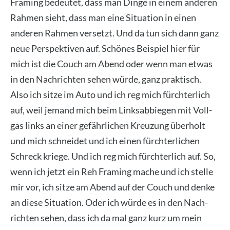
Framing bedeu­tet, dass man Din­ge in einem ande­ren
Rah­men sieht, dass man eine Situa­ti­on in einen
ande­ren Rah­men ver­setzt. Und da tun sich dann ganz
neue Per­spek­ti­ven auf. Schö­nes Bei­spiel hier für
mich ist die Couch am Abend oder wenn man etwas
in den Nach­rich­ten sehen wür­de, ganz prak­tisch.
Also ich sit­ze im Auto und ich reg mich fürch­ter­lich
auf, weil jemand mich beim Links­ab­bie­gen mit Voll­
gas links an einer gefähr­li­chen Kreu­zung über­holt
und mich schnei­det und ich einen fürch­ter­li­chen
Schreck krie­ge. Und ich reg mich fürch­ter­lich auf. So,
wenn ich jetzt ein Reh Framing mache und ich stel­le
mir vor, ich sit­ze am Abend auf der Couch und den­ke
an die­se Situa­ti­on. Oder ich wür­de es in den Nach­
rich­ten sehen, dass ich da mal ganz kurz um mein