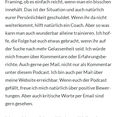
Framing, ob es ein­fach reicht, wenn man ein biss­chen
inne­hält. Das ist der Situa­ti­on und auch natür­lich
eurer Per­sön­lich­keit geschul­det. Wenn ihr da nicht
wei­ter­kommt, hilft natür­lich ein Coach. Aber so was
kann man auch wun­der­bar allei­ne trai­nie­ren. Ich hof­
fe, die Fol­ge hat euch etwas gebracht, wenn ihr auf
der Suche nach mehr Gelas­sen­heit seid. Ich wür­de
mich freu­en über Kom­men­ta­re oder Erfah­rungs­be­
rich­te. Auch ger­ne per Mail, nicht nur als Kom­men­tar
unter die­sem Pod­cast. Ich bin auch per Mail über
mei­ne Web­site erreich­bar. Wenn euch der Pod­cast
gefällt, freue ich mich natür­lich über posi­ti­ve Bewer­
tun­gen. Aber auch kri­ti­sche Wor­te per Email sind
gern gese­hen.