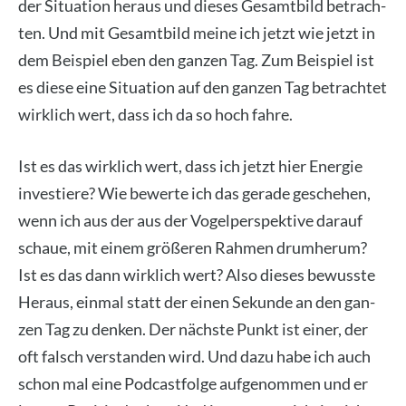
der Situa­ti­on her­aus und die­ses Gesamt­bild betrach­
ten. Und mit Gesamt­bild mei­ne ich jetzt wie jetzt in
dem Bei­spiel eben den gan­zen Tag. Zum Bei­spiel ist
es die­se eine Situa­ti­on auf den gan­zen Tag betrach­tet
wirk­lich wert, dass ich da so hoch fah­re.
Ist es das wirk­lich wert, dass ich jetzt hier Ener­gie
inves­tie­re? Wie bewer­te ich das gera­de gesche­hen,
wenn ich aus der aus der Vogel­per­spek­ti­ve dar­auf
schaue, mit einem grö­ße­ren Rah­men drum­her­um?
Ist es das dann wirk­lich wert? Also die­ses bewuss­te
Her­aus, ein­mal statt der einen Sekun­de an den gan­
zen Tag zu den­ken. Der nächs­te Punkt ist einer, der
oft falsch ver­stan­den wird. Und dazu habe ich auch
schon mal eine Pod­cast­fol­ge auf­ge­nom­men und er