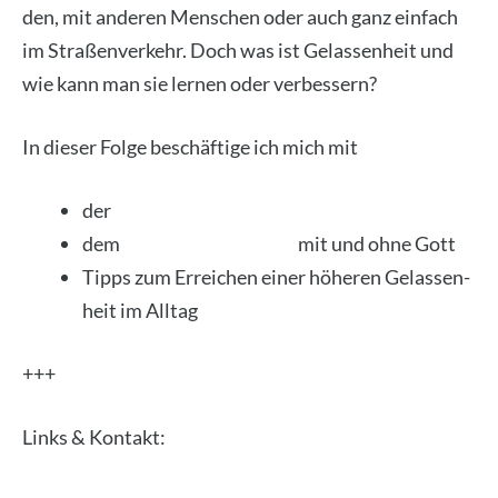
den, mit ande­ren Men­schen oder auch ganz ein­fach
im Stra­ßen­ver­kehr. Doch was ist Gelas­sen­heit und
wie kann man sie ler­nen oder ver­bes­sern?
In die­ser Fol­ge beschäf­ti­ge ich mich mit
der
Defi­ni­ti­on von Gelas­sen­heit
dem
Gelas­sen­heits­ge­bet
mit und ohne Gott
Tipps zum Errei­chen einer höhe­ren Gelas­sen­
heit im All­tag
+++
Links & Kon­takt: