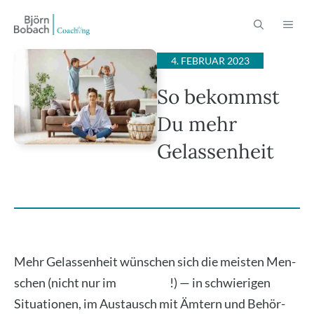
Zum
ME
Inhalt
springen
4. FEBRUAR 2023
So bekommst
Du mehr
Gelassenheit
Mehr Gelas­sen­heit wün­schen sich die meis­ten Men­
schen (nicht nur im
Coa­ching
!) — in schwie­ri­gen
Situa­tio­nen, im Aus­tausch mit Ämtern und Behör­