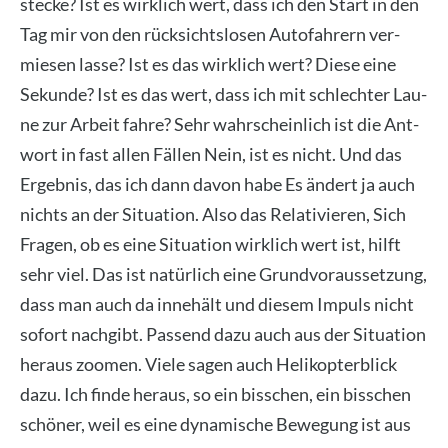
ste­cke? Ist es wirk­lich wert, dass ich den Start in den
Tag mir von den rück­sichts­lo­sen Auto­fah­rern ver­
mie­sen las­se? Ist es das wirk­lich wert? Die­se eine
Sekun­de? Ist es das wert, dass ich mit schlech­ter Lau­
ne zur Arbeit fah­re? Sehr wahr­schein­lich ist die Ant­
wort in fast allen Fäl­len Nein, ist es nicht. Und das
Ergeb­nis, das ich dann davon habe Es ändert ja auch
nichts an der Situa­ti­on. Also das Rela­ti­vie­ren, Sich
Fra­gen, ob es eine Situa­ti­on wirk­lich wert ist, hilft
sehr viel. Das ist natür­lich eine Grund­vor­aus­set­zung,
dass man auch da inne­hält und die­sem Impuls nicht
sofort nach­gibt. Pas­send dazu auch aus der Situa­ti­on
her­aus zoo­men. Vie­le sagen auch Heli­ko­pter­blick
dazu. Ich fin­de her­aus, so ein biss­chen, ein biss­chen
schö­ner, weil es eine dyna­mi­sche Bewe­gung ist aus