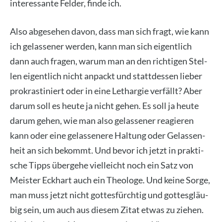
inter­es­san­te Fel­der, fin­de ich.
Also abge­se­hen davon, dass man sich fragt, wie kann
ich gelas­se­ner wer­den, kann man sich eigent­lich
dann auch fra­gen, war­um man an den rich­ti­gen Stel­
len eigent­lich nicht anpackt und statt­des­sen lie­ber
pro­kras­ti­niert oder in eine Lethar­gie ver­fällt? Aber
dar­um soll es heu­te ja nicht gehen. Es soll ja heu­te
dar­um gehen, wie man also gelas­se­ner reagie­ren
kann oder eine gelas­se­ne­re Hal­tung oder Gelas­sen­
heit an sich bekommt. Und bevor ich jetzt in prak­ti­
sche Tipps über­ge­he viel­leicht noch ein Satz von
Meis­ter Eck­hart auch ein Theo­lo­ge. Und kei­ne Sor­ge,
man muss jetzt nicht got­tes­fürch­tig und got­tes­gläu­
big sein, um auch aus die­sem Zitat etwas zu zie­hen.