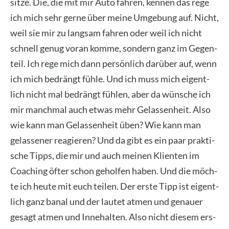
sit­ze. Die, die mit mir Auto fah­ren, ken­nen das rege
ich mich sehr ger­ne über mei­ne Umge­bung auf. Nicht,
weil sie mir zu lang­sam fah­ren oder weil ich nicht
schnell genug vor­an kom­me, son­dern ganz im Gegen­
teil. Ich rege mich dann per­sön­lich dar­über auf, wenn
ich mich bedrängt füh­le. Und ich muss mich eigent­
lich nicht mal bedrängt füh­len, aber da wün­sche ich
mir manch­mal auch etwas mehr Gelas­sen­heit. Also
wie kann man Gelas­sen­heit üben? Wie kann man
gelas­se­ner reagie­ren? Und da gibt es ein paar prak­ti­
sche Tipps, die mir und auch mei­nen Kli­en­ten im
Coa­ching öfter schon gehol­fen haben. Und die möch­
te ich heu­te mit euch tei­len. Der ers­te Tipp ist eigent­
lich ganz banal und der lau­tet atmen und genau­er
gesagt atmen und Inne­hal­ten. Also nicht die­sem ers­