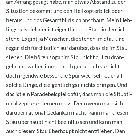
am Anfang gesagt habe, man etwas Abstand zu der
Situa­ti­on bekommt und den Heli­ko­pter­blick oder
her­aus und das Gesamt­bild sich anschaut. Mein Lieb­
lings­bei­spiel hier ist eigent­lich der Stau, in dem ich
ste­he. Es gibt ja Men­schen, die ste­hen im Stau und
regen sich fürch­ter­lich auf dar­über, dass sie im Stau
ste­hen. Die hören sogar im Stau nicht auf zu drän­
geln und wol­len immer noch gucken, ob sie nicht
doch irgend­wie bes­ser die Spur wech­seln oder all
sol­che Din­ge, die eigent­lich gar nichts brin­gen. Und
das ist ein Para­de­bei­spiel dafür, dass man die Situa­ti­
on akzep­tie­ren ler­nen muss. Denn wenn man sich
dar­über ratio­nal Gedan­ken macht, kann man die­sen
Stau über­haupt nicht beein­flus­sen und kann man
auch die­sem Stau über­haupt nicht ent­flie­hen. Den