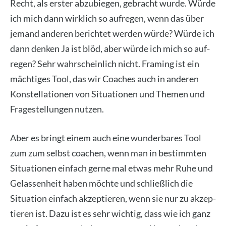
Recht, als ers­ter abzu­bie­gen, gebracht wur­de. Wür­de
ich mich dann wirk­lich so auf­re­gen, wenn das über
jemand ande­ren berich­tet wer­den wür­de? Wür­de ich
dann den­ken Ja ist blöd, aber wür­de ich mich so auf­
re­gen? Sehr wahr­schein­lich nicht. Framing ist ein
mäch­ti­ges Tool, das wir Coa­ches auch in ande­ren
Kon­stel­la­tio­nen von Situa­tio­nen und The­men und
Fra­ge­stel­lun­gen nut­zen.
Aber es bringt einem auch eine wun­der­ba­res Tool
zum zum selbst coa­chen, wenn man in bestimm­ten
Situa­tio­nen ein­fach ger­ne mal etwas mehr Ruhe und
Gelas­sen­heit haben möch­te und schließ­lich die
Situa­ti­on ein­fach akzep­tie­ren, wenn sie nur zu akzep­
tie­ren ist. Dazu ist es sehr wich­tig, dass wie ich ganz