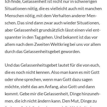
Ich fin­de, Gelas­sen­heit ist nicht nur in schwie­ri­gen
Situa­tio­nen nötig, die es viel­leicht auch mit man­chen
Men­schen nötig, mit dem Ver­hal­ten ande­rer Men­
schen. Das sind dann zwar auch wie­der Situa­tio­nen,
aber Gelas­sen­heit grund­sätz­lich lässt einen viel ent­
spann­ter in den Tag gehen. Und bekannt ist das vor
allem nach dem Zwei­ten Welt­krieg bei uns vor allem
durch das Gelas­sen­heits­ge­bet gewor­den.
Und das Gelas­sen­heits­ge­bet lau­tet für die von euch,
die es noch nicht ken­nen. Also man kann es mit Gott
oder ohne spre­chen, wenn man Gott dazu sagen
möch­te, steht das am Anfang, also Gott und dann
kommt. Gebe mir die Gelas­sen­heit, Din­ge hin­zu­neh­
men, die ich nicht ändern kann. Den Mut, Din­ge zu