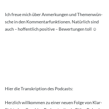
Pod­cast Fol­ge Gelas­sen­heit Coach&Coach
Ich freue mich über Anmer­kun­gen und The­men­wün­
sche in den Kom­men­tar­funk­tio­nen. Natür­lich sind
auch – hof­fent­lich posi­ti­ve – Bewer­tun­gen toll ☺️
Hier die Tran­skrip­ti­on des Pod­casts:
Herz­lich will­kom­men zu einer neu­en Fol­ge von Klar­