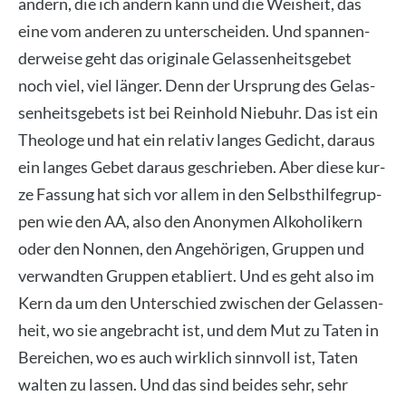
ändern, die ich ändern kann und die Weis­heit, das
eine vom ande­ren zu unter­schei­den. Und span­nen­
der­wei­se geht das ori­gi­na­le Gelas­sen­heits­ge­bet
noch viel, viel län­ger. Denn der Ursprung des Gelas­
sen­heits­ge­bets ist bei Rein­hold Nie­buhr. Das ist ein
Theo­lo­ge und hat ein rela­tiv lan­ges Gedicht, dar­aus
ein lan­ges Gebet dar­aus geschrie­ben. Aber die­se kur­
ze Fas­sung hat sich vor allem in den Selbst­hil­fe­grup­
pen wie den AA, also den Anony­men Alko­ho­li­kern
oder den Non­nen, den Ange­hö­ri­gen, Grup­pen und
ver­wand­ten Grup­pen eta­bliert. Und es geht also im
Kern da um den Unter­schied zwi­schen der Gelas­sen­
heit, wo sie ange­bracht ist, und dem Mut zu Taten in
Berei­chen, wo es auch wirk­lich sinn­voll ist, Taten
wal­ten zu las­sen. Und das sind bei­des sehr, sehr