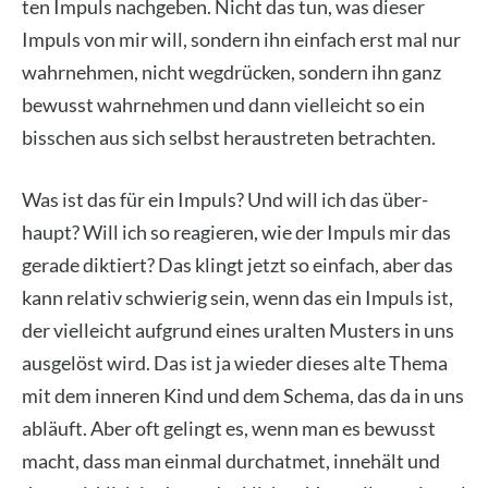
ten Impuls nach­ge­ben. Nicht das tun, was die­ser
Impuls von mir will, son­dern ihn ein­fach erst mal nur
wahr­neh­men, nicht weg­drü­cken, son­dern ihn ganz
bewusst wahr­neh­men und dann viel­leicht so ein
biss­chen aus sich selbst her­aus­tre­ten betrach­ten.
Was ist das für ein Impuls? Und will ich das über­
haupt? Will ich so reagie­ren, wie der Impuls mir das
gera­de dik­tiert? Das klingt jetzt so ein­fach, aber das
kann rela­tiv schwie­rig sein, wenn das ein Impuls ist,
der viel­leicht auf­grund eines uralten Mus­ters in uns
aus­ge­löst wird. Das ist ja wie­der die­ses alte The­ma
mit dem inne­ren Kind und dem Sche­ma, das da in uns
abläuft. Aber oft gelingt es, wenn man es bewusst
macht, dass man ein­mal durch­at­met, inne­hält und