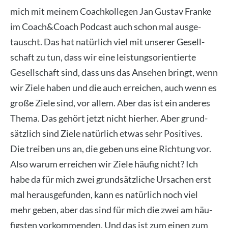
mich mit mei­nem Coach­kol­le­gen Jan Gus­tav Fran­ke
im Coach&Coach Pod­cast auch schon mal aus­ge­
tauscht. Das hat natür­lich viel mit unse­rer Gesell­
schaft zu tun, dass wir eine leis­tungs­ori­en­tier­te
Gesell­schaft sind, dass uns das Anse­hen bringt, wenn
wir Zie­le haben und die auch errei­chen, auch wenn es
gro­ße Zie­le sind, vor allem. Aber das ist ein ande­res
The­ma. Das gehört jetzt nicht hier­her. Aber grund­
sätz­lich sind Zie­le natür­lich etwas sehr Posi­ti­ves.
Die trei­ben uns an, die geben uns eine Rich­tung vor.
Also war­um errei­chen wir Zie­le häu­fig nicht? Ich
habe da für mich zwei grund­sätz­li­che Ursa­chen erst
mal her­aus­ge­fun­den, kann es natür­lich noch viel
mehr geben, aber das sind für mich die zwei am häu­
figs­ten vor­kom­men­den. Und das ist zum einen zum