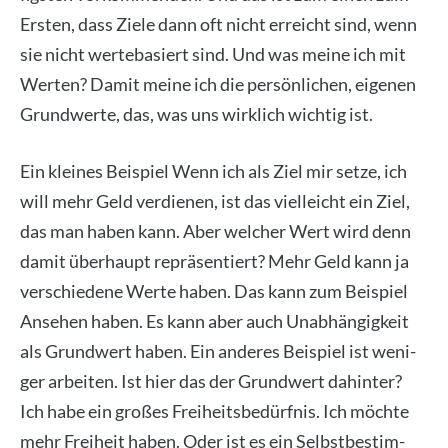
Ers­ten, dass Zie­le dann oft nicht erreicht sind, wenn
sie nicht wer­te­ba­siert sind. Und was mei­ne ich mit
Wer­ten? Damit mei­ne ich die per­sön­li­chen, eige­nen
Grund­wer­te, das, was uns wirk­lich wich­tig ist.
Ein klei­nes Bei­spiel Wenn ich als Ziel mir set­ze, ich
will mehr Geld ver­die­nen, ist das viel­leicht ein Ziel,
das man haben kann. Aber wel­cher Wert wird denn
damit über­haupt reprä­sen­tiert? Mehr Geld kann ja
ver­schie­de­ne Wer­te haben. Das kann zum Bei­spiel
Anse­hen haben. Es kann aber auch Unab­hän­gig­keit
als Grund­wert haben. Ein ande­res Bei­spiel ist weni­
ger arbei­ten. Ist hier das der Grund­wert dahin­ter?
Ich habe ein gro­ßes Frei­heits­be­dürf­nis. Ich möch­te
mehr Frei­heit haben. Oder ist es ein Selbst­be­stim­