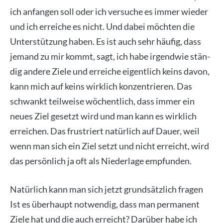
ich anfan­gen soll oder ich ver­su­che es immer wie­der
und ich errei­che es nicht. Und dabei möch­ten die
Unter­stüt­zung haben. Es ist auch sehr häu­fig, dass
jemand zu mir kommt, sagt, ich habe irgend­wie stän­
dig ande­re Zie­le und errei­che eigent­lich keins davon,
kann mich auf keins wirk­lich kon­zen­trie­ren. Das
schwankt teil­wei­se wöchent­lich, dass immer ein
neu­es Ziel gesetzt wird und man kann es wirk­lich
errei­chen. Das frus­triert natür­lich auf Dau­er, weil
wenn man sich ein Ziel setzt und nicht erreicht, wird
das per­sön­lich ja oft als Nie­der­la­ge emp­fun­den.
Natür­lich kann man sich jetzt grund­sätz­lich fra­gen
Ist es über­haupt not­wen­dig, dass man per­ma­nent
Zie­le hat und die auch erreicht? Dar­über habe ich