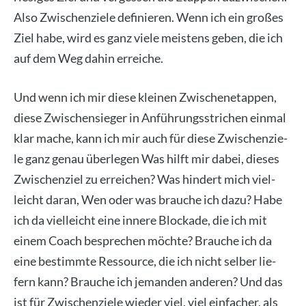
Also Zwi­schen­zie­le defi­nie­ren. Wenn ich ein gro­ßes
Ziel habe, wird es ganz vie­le meis­tens geben, die ich
auf dem Weg dahin errei­che.
Und wenn ich mir die­se klei­nen Zwi­schen­etap­pen,
die­se Zwi­schen­sie­ger in Anfüh­rungs­stri­chen ein­mal
klar mache, kann ich mir auch für die­se Zwi­schen­zie­
le ganz genau über­le­gen Was hilft mir dabei, die­ses
Zwi­schen­ziel zu errei­chen? Was hin­dert mich viel­
leicht dar­an, Wen oder was brau­che ich dazu? Habe
ich da viel­leicht eine inne­re Blo­cka­de, die ich mit
einem Coach bespre­chen möch­te? Brau­che ich da
eine bestimm­te Res­sour­ce, die ich nicht sel­ber lie­
fern kann? Brau­che ich jeman­den ande­ren? Und das
ist für Zwi­schen­zie­le wie­der viel, viel ein­fa­cher, als