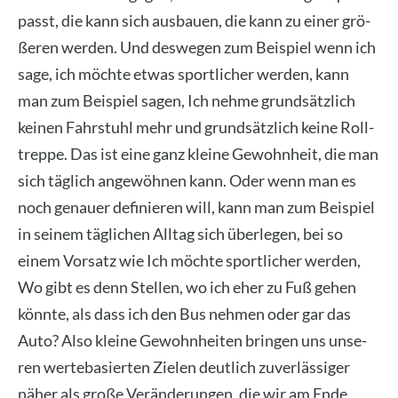
passt, die kann sich aus­bau­en, die kann zu einer grö­
ße­ren wer­den. Und des­we­gen zum Bei­spiel wenn ich
sage, ich möch­te etwas sport­li­cher wer­den, kann
man zum Bei­spiel sagen, Ich neh­me grund­sätz­lich
kei­nen Fahr­stuhl mehr und grund­sätz­lich kei­ne Roll­
trep­pe. Das ist eine ganz klei­ne Gewohn­heit, die man
sich täg­lich ange­wöh­nen kann. Oder wenn man es
noch genau­er defi­nie­ren will, kann man zum Bei­spiel
in sei­nem täg­li­chen All­tag sich über­le­gen, bei so
einem Vor­satz wie Ich möch­te sport­li­cher wer­den,
Wo gibt es denn Stel­len, wo ich eher zu Fuß gehen
könn­te, als dass ich den Bus neh­men oder gar das
Auto? Also klei­ne Gewohn­hei­ten brin­gen uns unse­
ren wer­te­ba­sier­ten Zie­len deut­lich zuver­läs­si­ger
näher als gro­ße Ver­än­de­run­gen, die wir am Ende