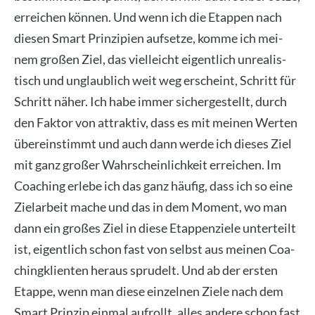
errei­chen kön­nen. Und wenn ich die Etap­pen nach
die­sen Smart Prin­zi­pi­en auf­set­ze, kom­me ich mei­
nem gro­ßen Ziel, das viel­leicht eigent­lich unrea­lis­
tisch und unglaub­lich weit weg erscheint, Schritt für
Schritt näher. Ich habe immer sicher­ge­stellt, durch
den Fak­tor von attrak­tiv, dass es mit mei­nen Wer­ten
über­ein­stimmt und auch dann wer­de ich die­ses Ziel
mit ganz gro­ßer Wahr­schein­lich­keit errei­chen. Im
Coa­ching erle­be ich das ganz häu­fig, dass ich so eine
Ziel­ar­beit mache und das in dem Moment, wo man
dann ein gro­ßes Ziel in die­se Etap­pen­zie­le unter­teilt
ist, eigent­lich schon fast von selbst aus mei­nen Coa­
ching­kli­en­ten her­aus spru­delt. Und ab der ers­ten
Etap­pe, wenn man die­se ein­zel­nen Zie­le nach dem
Smart Prin­zip ein­mal auf­rollt, alles ande­re schon fast