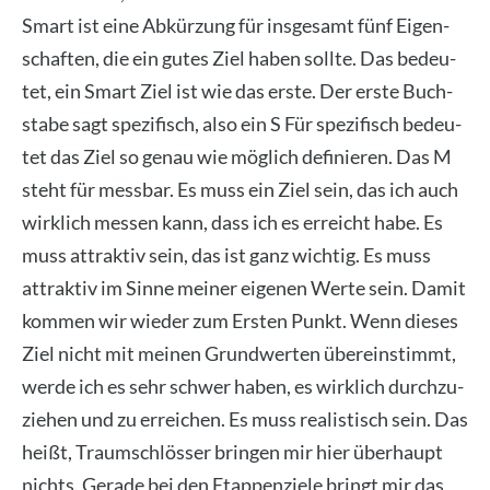
Smart ist eine Abkür­zung für ins­ge­samt fünf Eigen­
schaf­ten, die ein gutes Ziel haben soll­te. Das bedeu­
tet, ein Smart Ziel ist wie das ers­te. Der ers­te Buch­
sta­be sagt spe­zi­fisch, also ein S Für spe­zi­fisch bedeu­
tet das Ziel so genau wie mög­lich defi­nie­ren. Das M
steht für mess­bar. Es muss ein Ziel sein, das ich auch
wirk­lich mes­sen kann, dass ich es erreicht habe. Es
muss attrak­tiv sein, das ist ganz wich­tig. Es muss
attrak­tiv im Sin­ne mei­ner eige­nen Wer­te sein. Damit
kom­men wir wie­der zum Ers­ten Punkt. Wenn die­ses
Ziel nicht mit mei­nen Grund­wer­ten über­ein­stimmt,
wer­de ich es sehr schwer haben, es wirk­lich durch­zu­
zie­hen und zu errei­chen. Es muss rea­lis­tisch sein. Das
heißt, Traum­schlös­ser brin­gen mir hier über­haupt
nichts. Gera­de bei den Etap­pen­zie­le bringt mir das