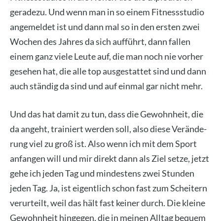
gera­de­zu. Und wenn man in so einem Fit­ness­stu­dio
ange­mel­det ist und dann mal so in den ers­ten zwei
Wochen des Jah­res da sich auf­führt, dann fal­len
einem ganz vie­le Leu­te auf, die man noch nie vor­her
gese­hen hat, die alle top aus­ge­stat­tet sind und dann
auch stän­dig da sind und auf ein­mal gar nicht mehr.
Und das hat damit zu tun, dass die Gewohn­heit, die
da angeht, trai­niert wer­den soll, also die­se Ver­än­de­
rung viel zu groß ist. Also wenn ich mit dem Sport
anfan­gen will und mir direkt dann als Ziel set­ze, jetzt
gehe ich jeden Tag und min­des­tens zwei Stun­den
jeden Tag. Ja, ist eigent­lich schon fast zum Schei­tern
ver­ur­teilt, weil das hält fast kei­ner durch. Die klei­ne
Gewohn­heit hin­ge­gen, die in mei­nen All­tag bequem