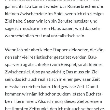
gar nichts. Da kommt wie­der das Run­ter­bre­chen die
klei­nen Zwi­schen­zie­le ins Spiel, wenn ich ein rie­si­ges
Ziel habe. Sagen wir, ich bin Berufs­ein­stei­ger und
sage, ich möch­te mir ein Haus bau­en, wird das sehr
wahr­schein­lich erst mal unrea­lis­tisch sein.
Wenn ich mir aber klei­ne Etap­pen­zie­le set­ze, die kön­
nen sehr viel rea­lis­ti­scher gestal­tet wer­den. Bau­
spar­ver­trag abschlie­ßen zum Bei­spiel, so als klei­nes
Zwi­schen­ziel. Also ganz wich­tig Das muss ein Ziel
sein, das ich auch rea­lis­tisch in einer gewis­sen Zeit
mess­bar errei­chen kann. Und gewis­se Zeit. Damit
kom­men wir näm­lich schon zu dem letz­ten Buch­sta­
ben T ter­mi­niert. Also ich muss die­ses Ziel zu einem
bestimm­ten Zeit­punkt, den ich mir auch sel­ber set­ze,