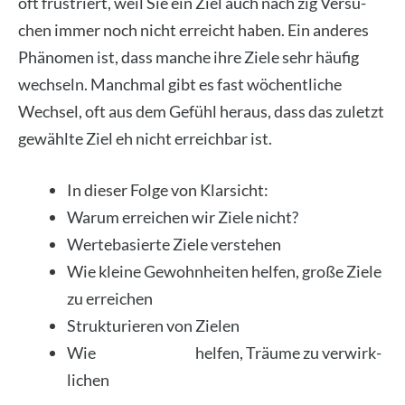
oft frus­triert, weil Sie ein Ziel auch nach zig Ver­su­
chen immer noch nicht erreicht haben. Ein ande­res
Phä­no­men ist, dass man­che ihre Zie­le sehr häu­fig
wech­seln. Manch­mal gibt es fast wöchent­li­che
Wech­sel, oft aus dem Gefühl her­aus, dass das zuletzt
gewähl­te Ziel eh nicht erreich­bar ist.
In die­ser Fol­ge von Klar­sicht:
War­um errei­chen wir Zie­le nicht?
Wer­te­ba­sier­te Zie­le ver­ste­hen
Wie klei­ne Gewohn­hei­ten hel­fen, gro­ße Zie­le
zu errei­chen
Struk­tu­rie­ren von Zie­len
Wie
SMART Zie­le
hel­fen, Träu­me zu ver­wirk­
li­chen