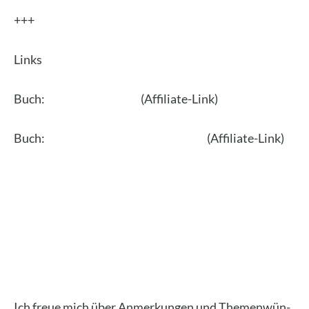
+++
Links
Buch:
Die 1 % Metho­de
(Affi­lia­te-Link)
Buch:
Das 6 Minu­ten Erfolgs­jour­nal
(Affi­lia­te-Link)
Ich freue mich über Anmer­kun­gen und The­men­wün­