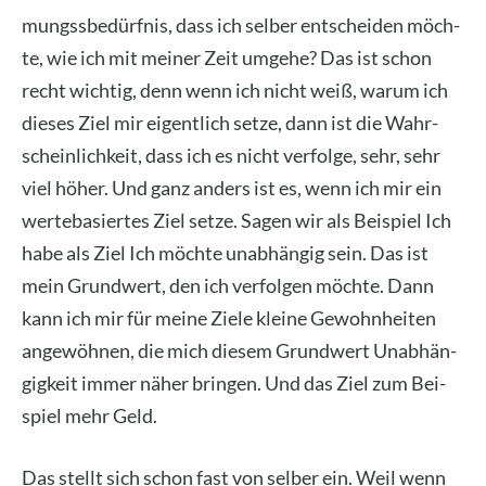
mungs­sbe­dürf­nis, dass ich sel­ber ent­schei­den möch­
te, wie ich mit mei­ner Zeit umge­he? Das ist schon
recht wich­tig, denn wenn ich nicht weiß, war­um ich
die­ses Ziel mir eigent­lich set­ze, dann ist die Wahr­
schein­lich­keit, dass ich es nicht ver­fol­ge, sehr, sehr
viel höher. Und ganz anders ist es, wenn ich mir ein
wer­te­ba­sier­tes Ziel set­ze. Sagen wir als Bei­spiel Ich
habe als Ziel Ich möch­te unab­hän­gig sein. Das ist
mein Grund­wert, den ich ver­fol­gen möch­te. Dann
kann ich mir für mei­ne Zie­le klei­ne Gewohn­hei­ten
ange­wöh­nen, die mich die­sem Grund­wert Unab­hän­
gig­keit immer näher brin­gen. Und das Ziel zum Bei­
spiel mehr Geld.
Das stellt sich schon fast von sel­ber ein. Weil wenn