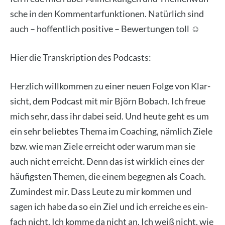
sche in den Kom­men­tar­funk­tio­nen. Natür­lich sind
auch – hof­fent­lich posi­ti­ve – Bewer­tun­gen toll ☺️
Hier die Tran­skrip­ti­on des Pod­casts:
Herz­lich will­kom­men zu einer neu­en Fol­ge von Klar­
sicht, dem Pod­cast mit mir Björn Bob­ach. Ich freue
mich sehr, dass ihr dabei seid. Und heu­te geht es um
ein sehr belieb­tes The­ma im Coa­ching, näm­lich Zie­le
bzw. wie man Zie­le erreicht oder war­um man sie
auch nicht erreicht. Denn das ist wirk­lich eines der
häu­figs­ten The­men, die einem begeg­nen als Coach.
Zumin­dest mir. Dass Leu­te zu mir kom­men und
sagen ich habe da so ein Ziel und ich errei­che es ein­
fach nicht. Ich kom­me da nicht an. Ich weiß nicht, wie