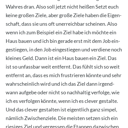
Wah­res dran. Also soll jetzt nicht hei­ßen Setzt euch
kei­ne gro­ßen Zie­le, aber gro­ße Zie­le haben die Eigen­
schaft, dass sie uns oft uner­reich­bar schei­nen. Also
wenn ich zum Bei­spiel ein Ziel habe ich möch­te ein
Haus bau­en und ich bin gera­de erst mit dem Job ein­
ge­stie­gen, in den Job ein­ge­stie­gen und ver­die­ne noch
klei­nes Geld. Dann ist ein Haus bau­en ein Ziel. Das
ist so unfass­bar weit ent­fernt. Das fühlt sich so weit
ent­fernt an, dass es mich frus­trie­ren könn­te und sehr
wahr­schein­lich wird und ich das Ziel dann irgend­
wann auf­ge­be oder nicht so nach­hal­tig ver­fol­ge, wie
ich es ver­fol­gen könn­te, wenn ich es cle­ver gestal­te.
Und das cle­ver gestal­ten ist eigent­lich ganz sim­pel,
näm­lich Zwi­schen­zie­le. Die meis­ten set­zen sich ein
rie­si­ges Ziel und ver­ges­sen die Etap­pen dazwi­schen.