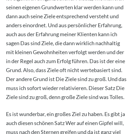
sei­nen eige­nen Grund­wer­ten klar wer­den kann und
dann auch sei­ne Zie­le ent­spre­chend ver­steht und
anders ein­ord­net. Und aus per­sön­li­cher Erfah­rung,
auch aus der Erfah­rung mei­ner Kli­en­ten kann ich
sagen Das sind Zie­le, die dann wirk­lich nach­hal­tig
mit klei­nen Gewohn­hei­ten ver­folgt wer­den und der
in der Regel auch zum Erfolg füh­ren. Das ist der eine
Grund. Also, dass Zie­le oft nicht wer­te­ba­siert sind.
Der ande­re Grund ist Die Zie­le sind zu groß. Und das
muss ich sofort wie­der rela­ti­vie­ren. Die­ser Satz Die
Zie­le sind zu groß, denn gro­ße Zie­le sind was Tol­les.
Es ist wun­der­bar, ein gro­ßes Ziel zu haben. Es gibt ja
auch die­sen schö­nen Satz Wer auf einen Gip­fel will,
muss nach den Ster­nen grei­fen und da ist ganz viel