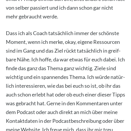
von sel­ber pas­siert und ich dann schon gar nicht
mehr gebraucht wer­de.
Dass ich als Coach tat­säch­lich immer der schöns­te
Moment, wenn ich mer­ke, okay, eige­ne Res­sour­cen
sind im Gang und das Ziel rückt tat­säch­lich in greif­
ba­re Nähe. Ich hof­fe, da war etwas für euch dabei. Ich
fin­de das ganz das The­ma ganz wich­tig. Zie­le sind
wich­tig und ein span­nen­des The­ma. Ich wür­de natür­
lich inter­es­sie­ren, wie das bei euch so ist, ob ihr das
auch schon erlebt hat oder ob euch einer die­ser Tipps
was gebracht hat. Ger­ne in den Kom­men­ta­ren unter
dem Pod­cast oder auch direkt an mich über mei­ne
Kon­takt­da­ten in der Pod­cast­be­schrei­bung oder über
mei­ne Web­site. Ich freue mich, dass ihr mir treu