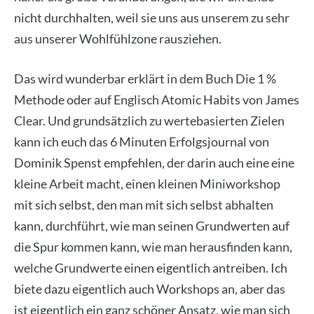
nicht durch­hal­ten, weil sie uns aus unse­rem zu sehr
aus unse­rer Wohl­fühl­zo­ne raus­zie­hen.
Das wird wun­der­bar erklärt in dem Buch Die 1 %
Metho­de oder auf Eng­lisch Ato­mic Habits von James
Clear. Und grund­sätz­lich zu wer­te­ba­sier­ten Zie­len
kann ich euch das 6 Minu­ten Erfolgs­jour­nal von
Domi­nik Spenst emp­feh­len, der dar­in auch eine eine
klei­ne Arbeit macht, einen klei­nen Mini­work­shop
mit sich selbst, den man mit sich selbst abhal­ten
kann, durch­führt, wie man sei­nen Grund­wer­ten auf
die Spur kom­men kann, wie man her­aus­fin­den kann,
wel­che Grund­wer­te einen eigent­lich antrei­ben. Ich
bie­te dazu eigent­lich auch Work­shops an, aber das
ist eigent­lich ein ganz schö­ner Ansatz, wie man sich