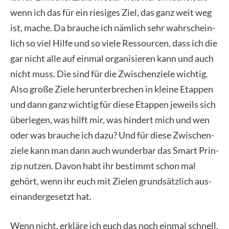
wenn ich das für ein rie­si­ges Ziel, das ganz weit weg
ist, mache. Da brau­che ich näm­lich sehr wahr­schein­
lich so viel Hil­fe und so vie­le Res­sour­cen, dass ich die
gar nicht alle auf ein­mal orga­ni­sie­ren kann und auch
nicht muss. Die sind für die Zwi­schen­zie­le wich­tig.
Also gro­ße Zie­le her­un­ter­bre­chen in klei­ne Etap­pen
und dann ganz wich­tig für die­se Etap­pen jeweils sich
über­le­gen, was hilft mir, was hin­dert mich und wen
oder was brau­che ich dazu? Und für die­se Zwi­schen­
zie­le kann man dann auch wun­der­bar das Smart Prin­
zip nut­zen. Davon habt ihr bestimmt schon mal
gehört, wenn ihr euch mit Zie­len grund­sätz­lich aus­
ein­an­der­ge­setzt hat.
Wenn nicht, erklä­re ich euch das noch ein­mal schnell.