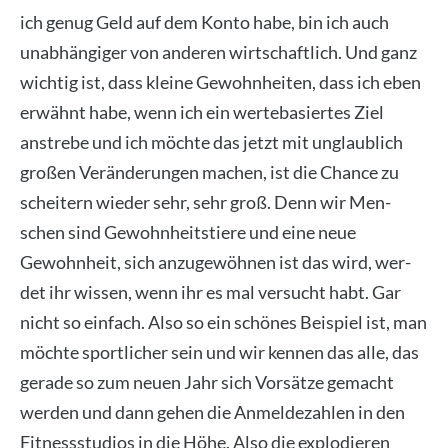
ich genug Geld auf dem Kon­to habe, bin ich auch
unab­hän­gi­ger von ande­ren wirt­schaft­lich. Und ganz
wich­tig ist, dass klei­ne Gewohn­hei­ten, dass ich eben
erwähnt habe, wenn ich ein wer­te­ba­sier­tes Ziel
anstre­be und ich möch­te das jetzt mit unglaub­lich
gro­ßen Ver­än­de­run­gen machen, ist die Chan­ce zu
schei­tern wie­der sehr, sehr groß. Denn wir Men­
schen sind Gewohn­heits­tie­re und eine neue
Gewohn­heit, sich anzu­ge­wöh­nen ist das wird, wer­
det ihr wis­sen, wenn ihr es mal ver­sucht habt. Gar
nicht so ein­fach. Also so ein schö­nes Bei­spiel ist, man
möch­te sport­li­cher sein und wir ken­nen das alle, das
gera­de so zum neu­en Jahr sich Vor­sät­ze gemacht
wer­den und dann gehen die Anmel­de­zah­len in den
Fit­ness­stu­di­os in die Höhe. Also die explo­die­ren