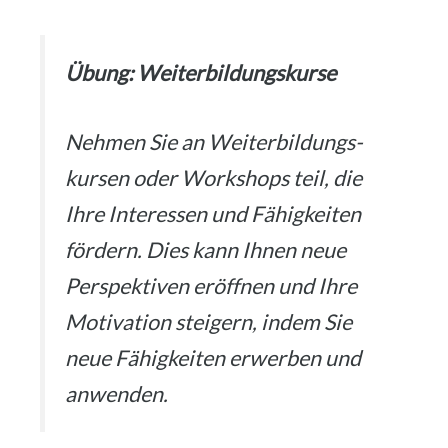
Übung: Wei­ter­bil­dungs­kur­se
Neh­men Sie an Wei­ter­bil­dungs­
kur­sen oder Work­shops teil, die
Ihre Inter­es­sen und Fähig­kei­ten
för­dern. Dies kann Ihnen neue
Per­spek­ti­ven eröff­nen und Ihre
Moti­va­ti­on stei­gern, indem Sie
neue Fähig­kei­ten erwer­ben und
anwen­den.