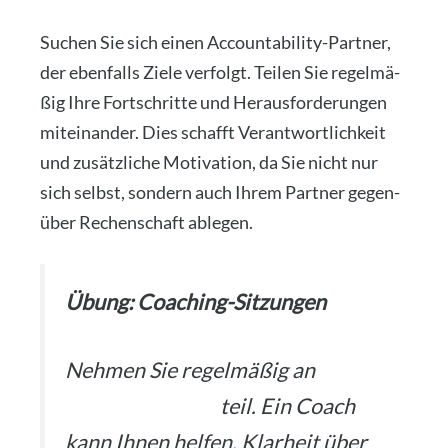
Suchen Sie sich einen Accoun­ta­bi­li­ty-Part­ner,
der eben­falls Zie­le ver­folgt. Tei­len Sie regel­mä­
ßig Ihre Fort­schrit­te und Her­aus­for­de­run­gen
mit­ein­an­der. Dies schafft Ver­ant­wort­lich­keit
und zusätz­li­che Moti­va­ti­on, da Sie nicht nur
sich selbst, son­dern auch Ihrem Part­ner gegen­
über Rechen­schaft able­gen.
Übung: Coa­ching-Sit­zun­gen
Neh­men Sie regel­mä­ßig an
Coa­
ching-Sit­zun­gen
teil. Ein Coach
kann Ihnen hel­fen, Klar­heit über