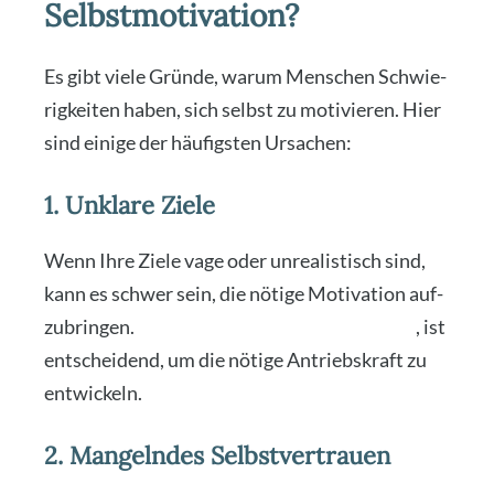
Selbstmotivation?
Es gibt vie­le Grün­de, war­um Men­schen Schwie­
rig­kei­ten haben, sich selbst zu moti­vie­ren. Hier
sind eini­ge der häu­figs­ten Ursa­chen:
1. Unklare Ziele
Wenn Ihre Zie­le vage oder unrea­lis­tisch sind,
kann es schwer sein, die nöti­ge Moti­va­ti­on auf­
zu­brin­gen.
Klar­heit über Ihre Zie­le zu haben
, ist
ent­schei­dend, um die nöti­ge Antriebs­kraft zu
ent­wi­ckeln.
2. Mangelndes Selbstvertrauen