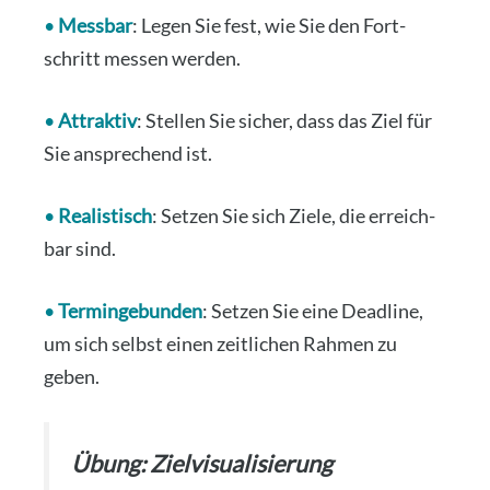
•
Mess­bar
: Legen Sie fest, wie Sie den Fort­
schritt mes­sen wer­den.
•
Attrak­tiv
: Stel­len Sie sicher, dass das Ziel für
Sie anspre­chend ist.
•
Rea­lis­tisch
: Set­zen Sie sich Zie­le, die erreich­
bar sind.
•
Ter­min­ge­bun­den
: Set­zen Sie eine Dead­line,
um sich selbst einen zeit­li­chen Rah­men zu
geben.
Übung: Ziel­vi­sua­li­sie­rung