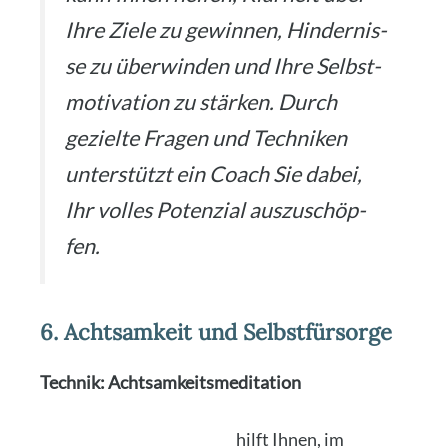
Ihre Zie­le zu gewin­nen, Hin­der­nis­
se zu über­win­den und Ihre Selbst­
mo­ti­va­ti­on zu stär­ken. Durch
geziel­te Fra­gen und Tech­ni­ken
unter­stützt ein Coach Sie dabei,
Ihr vol­les Poten­zi­al aus­zu­schöp­
fen.
6. Achtsamkeit und Selbstfürsorge
Tech­nik: Acht­sam­keits­me­di­ta­ti­on
Acht­sam­keits­me­di­ta­ti­on
hilft Ihnen, im