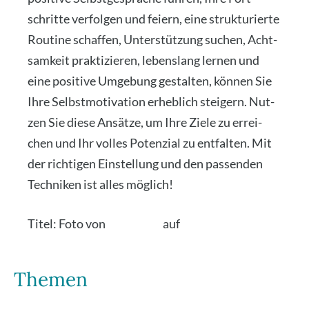
schrit­te ver­fol­gen und fei­ern, eine struk­tu­rier­te
Rou­ti­ne schaf­fen, Unter­stüt­zung suchen, Acht­
sam­keit prak­ti­zie­ren, lebens­lang ler­nen und
eine posi­ti­ve Umge­bung gestal­ten, kön­nen Sie
Ihre Selbst­mo­ti­va­ti­on erheb­lich stei­gern. Nut­
zen Sie die­se Ansät­ze, um Ihre Zie­le zu errei­
chen und Ihr vol­les Poten­zi­al zu ent­fal­ten. Mit
der rich­ti­gen Ein­stel­lung und den pas­sen­den
Tech­ni­ken ist alles mög­lich!
Titel: Foto von
Jon Tyson
auf
Uns­plash
Themen