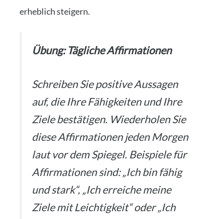
erheb­lich stei­gern.
Übung: Täg­li­che Affir­ma­tio­nen
Schrei­ben Sie posi­ti­ve Aus­sa­gen
auf, die Ihre Fähig­kei­ten und Ihre
Zie­le bestä­ti­gen. Wie­der­ho­len Sie
die­se Affir­ma­tio­nen jeden Mor­gen
laut vor dem Spie­gel. Bei­spie­le für
Affir­ma­tio­nen sind: „Ich bin fähig
und stark“, „Ich errei­che mei­ne
Zie­le mit Leich­tig­keit“ oder „Ich