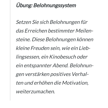
Übung: Beloh­nungs­sys­tem
Set­zen Sie sich Beloh­nun­gen für
das Errei­chen bestimm­ter Mei­len­
stei­ne. Die­se Beloh­nun­gen kön­nen
klei­ne Freu­den sein, wie ein Lieb­
lings­es­sen, ein Kino­be­such oder
ein ent­spann­ter Abend. Beloh­nun­
gen ver­stär­ken posi­ti­ves Ver­hal­
ten und erhö­hen die Moti­va­ti­on,
wei­ter­zu­ma­chen.