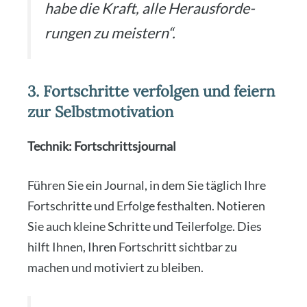
habe die Kraft, alle Her­aus­for­de­
run­gen zu meis­tern“.
3. Fortschritte verfolgen und feiern
zur Selbstmotivation
Tech­nik: Fort­schritts­jour­nal
Füh­ren Sie ein Jour­nal, in dem Sie täg­lich Ihre
Fort­schrit­te und Erfol­ge fest­hal­ten. Notie­ren
Sie auch klei­ne Schrit­te und Teil­erfol­ge. Dies
hilft Ihnen, Ihren Fort­schritt sicht­bar zu
machen und moti­viert zu blei­ben.