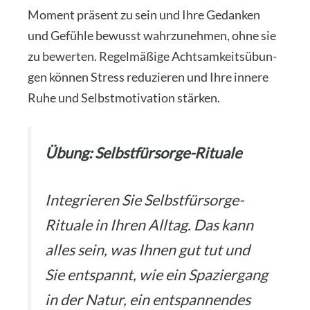
Moment prä­sent zu sein und Ihre Gedan­ken
und Gefüh­le bewusst wahr­zu­neh­men, ohne sie
zu bewer­ten. Regel­mä­ßi­ge Acht­sam­keits­übun­
gen kön­nen Stress redu­zie­ren und Ihre inne­re
Ruhe und Selbst­mo­ti­va­ti­on stär­ken.
Übung: Selbst­für­sor­ge-Ritua­le
Inte­grie­ren Sie Selbst­für­sor­ge-
Ritua­le in Ihren All­tag. Das kann
alles sein, was Ihnen gut tut und
Sie ent­spannt, wie ein Spa­zier­gang
in der Natur, ein ent­span­nen­des