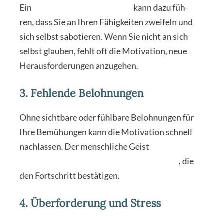
Ein
gerin­ges Selbst­wert­ge­fühl
kann dazu füh­
ren, dass Sie an Ihren Fähig­kei­ten zwei­feln und
sich selbst sabo­tie­ren. Wenn Sie nicht an sich
selbst glau­ben, fehlt oft die Moti­va­ti­on, neue
Her­aus­for­de­run­gen anzu­ge­hen.
3. Fehlende Belohnungen
Ohne sicht­ba­re oder fühl­ba­re Beloh­nun­gen für
Ihre Bemü­hun­gen kann die Moti­va­ti­on schnell
nach­las­sen. Der mensch­li­che Geist
reagiert
posi­tiv auf Aner­ken­nung und Beloh­nun­gen
, die
den Fort­schritt bestä­ti­gen.
4. Überforderung und Stress