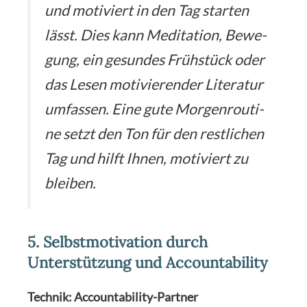
und moti­viert in den Tag star­ten
lässt. Dies kann Medi­ta­ti­on, Bewe­
gung, ein gesun­des Früh­stück oder
das Lesen moti­vie­ren­der Lite­ra­tur
umfas­sen. Eine gute Mor­gen­rou­ti­
ne setzt den Ton für den rest­li­chen
Tag und hilft Ihnen, moti­viert zu
blei­ben.
5. Selbstmotivation durch
Unterstützung und Accountability
Tech­nik: Accoun­ta­bi­li­ty-Part­ner