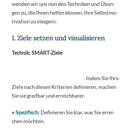
wen­den wir uns nun den Tech­ni­ken und Übun­
gen zu, die Ihnen hel­fen kön­nen, Ihre Selbst­mo­
ti­va­ti­on zu stei­gern.
1. Ziele setzen und visualisieren
Tech­nik: SMART-Zie­le
SMART steht für spe­zi­fisch, mess­bar, attrak­tiv,
rea­lis­tisch und ter­min­ge­bun­den
. Indem Sie Ihre
Zie­le nach die­sen Kri­te­ri­en defi­nie­ren, machen
Sie sie greif­bar und erreich­ba­rer.
•
Spe­zi­fisch
: Defi­nie­ren Sie klar, was Sie errei­
chen möch­ten.