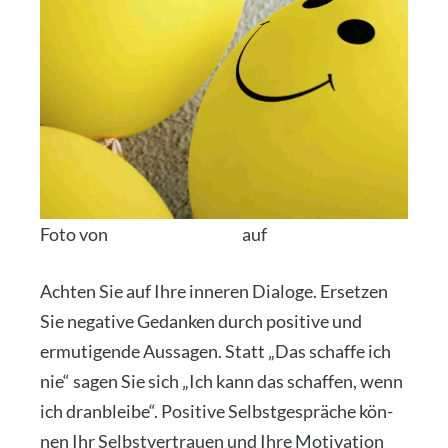
Foto von
Tim Moss­hol­der
auf
Uns­plash
Ach­ten Sie auf Ihre inne­ren Dia­lo­ge. Erset­zen
Sie nega­ti­ve Gedan­ken durch posi­ti­ve und
ermu­ti­gen­de Aus­sa­gen. Statt „Das schaf­fe ich
nie“ sagen Sie sich „Ich kann das schaf­fen, wenn
ich dran­blei­be“. Posi­ti­ve Selbst­ge­sprä­che kön­
nen Ihr Selbst­ver­trau­en und Ihre Moti­va­ti­on