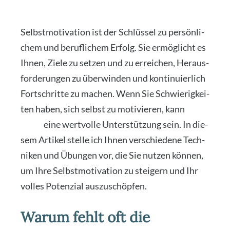
Selbst­mo­ti­va­ti­on ist der Schlüs­sel zu per­sön­li­
chem und beruf­li­chem Erfolg. Sie ermög­licht es
Ihnen, Zie­le zu set­zen und zu errei­chen, Her­aus­
for­de­run­gen zu über­win­den und kon­ti­nu­ier­lich
Fort­schrit­te zu machen. Wenn Sie Schwie­rig­kei­
ten haben, sich selbst zu moti­vie­ren, kann
Coa­
ching
eine wert­vol­le Unter­stüt­zung sein. In die­
sem Arti­kel stel­le ich Ihnen ver­schie­de­ne Tech­
ni­ken und Übun­gen vor, die Sie nut­zen kön­nen,
um Ihre Selbst­mo­ti­va­ti­on zu stei­gern und Ihr
vol­les Poten­zi­al aus­zu­schöp­fen.
Warum fehlt oft die