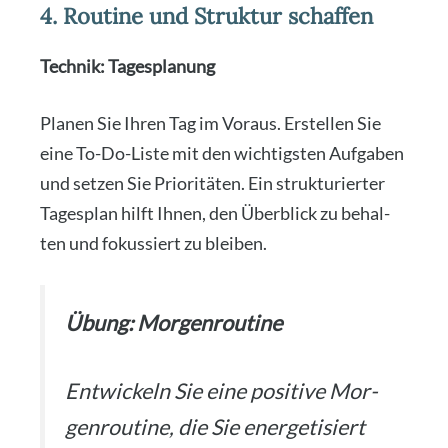
4. Routine und Struktur schaffen
Tech­nik: Tages­pla­nung
Pla­nen Sie Ihren Tag im Vor­aus. Erstel­len Sie
eine To-Do-Lis­te mit den wich­tigs­ten Auf­ga­ben
und set­zen Sie Prio­ri­tä­ten. Ein struk­tu­rier­ter
Tages­plan hilft Ihnen, den Über­blick zu behal­
ten und fokus­siert zu blei­ben.
Übung: Mor­gen­rou­ti­ne
Ent­wi­ckeln Sie eine posi­ti­ve Mor­
gen­rou­ti­ne, die Sie ener­ge­ti­siert