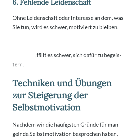
6. Fehlende Leidenschaft
Ohne Lei­den­schaft oder Inter­es­se an dem, was
Sie tun, wird es schwer, moti­viert zu blei­ben.
Wenn Ihre Auf­ga­ben oder Zie­le nicht Ihren
inne­ren Über­zeu­gun­gen und Inter­es­sen ent­
spre­chen
, fällt es schwer, sich dafür zu begeis­
tern.
Techniken und Übungen
zur Steigerung der
Selbstmotivation
Nach­dem wir die häu­figs­ten Grün­de für man­
geln­de Selbst­mo­ti­va­ti­on bespro­chen haben,