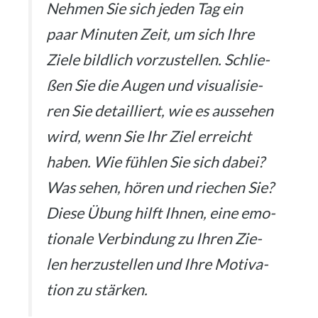
Neh­men Sie sich jeden Tag ein
paar Minu­ten Zeit, um sich Ihre
Zie­le bild­lich vor­zu­stel­len. Schlie­
ßen Sie die Augen und visua­li­sie­
ren Sie detail­liert, wie es aus­se­hen
wird, wenn Sie Ihr Ziel erreicht
haben. Wie füh­len Sie sich dabei?
Was sehen, hören und rie­chen Sie?
Die­se Übung hilft Ihnen, eine emo­
tio­na­le Ver­bin­dung zu Ihren Zie­
len her­zu­stel­len und Ihre Moti­va­
ti­on zu stär­ken.