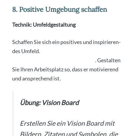
8. Positive Umgebung schaffen
Tech­nik: Umfeld­ge­stal­tung
Schaf­fen Sie sich ein posi­ti­ves und inspi­rie­ren­
des Umfeld.
Umge­ben Sie sich mit Men­schen,
die Sie unter­stüt­zen und ermu­ti­gen
. Gestal­ten
Sie Ihren Arbeits­platz so, dass er moti­vie­rend
und anspre­chend ist.
Übung: Visi­on Board
Erstel­len Sie ein Visi­on Board mit
Bil­dern, Zita­ten und Sym­bo­len, die