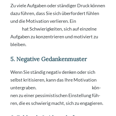
Zu vie­le Auf­ga­ben oder stän­di­ger Druck kön­nen
dazu füh­ren, dass Sie sich über­for­dert füh­len
und die Moti­va­ti­on ver­lie­ren. Ein
über­las­te­ter
Geist
hat Schwie­rig­kei­ten, sich auf ein­zel­ne
Auf­ga­ben zu kon­zen­trie­ren und moti­viert zu
blei­ben.
5. Negative Gedankenmuster
Wenn Sie stän­dig nega­tiv den­ken oder sich
selbst kri­ti­sie­ren, kann das Ihre Moti­va­ti­on
unter­gra­ben.
Nega­ti­ve Gedan­ken­mus­ter
kön­
nen zu einer pes­si­mis­ti­schen Ein­stel­lung füh­
ren, die es schwie­rig macht, sich zu enga­gie­ren.