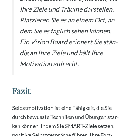
Ihre Zie­le und Träu­me dar­stel­len.
Plat­zie­ren Sie es an einem Ort, an
dem Sie es täg­lich sehen kön­nen.
Ein Visi­on Board erin­nert Sie stän­
dig an Ihre Zie­le und hält Ihre
Moti­va­ti­on auf­recht.
Fazit
Selbst­mo­ti­va­ti­on ist eine Fähig­keit, die Sie
durch bewuss­te Tech­ni­ken und Übun­gen stär­
ken kön­nen. Indem Sie SMART-Zie­le set­zen,
posi­ti­ve Selbst­ge­sprä­che füh­ren, Ihre Fort­