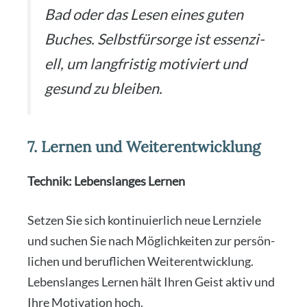
Bad oder das Lesen eines guten
Buches. Selbst­für­sor­ge ist essen­zi­
ell, um lang­fris­tig moti­viert und
gesund zu blei­ben.
7. Lernen und Weiterentwicklung
Tech­nik: Lebens­lan­ges Ler­nen
Set­zen Sie sich kon­ti­nu­ier­lich neue Lern­zie­le
und suchen Sie nach Mög­lich­kei­ten zur per­sön­
li­chen und beruf­li­chen Wei­ter­ent­wick­lung.
Lebens­lan­ges Ler­nen hält Ihren Geist aktiv und
Ihre Moti­va­ti­on hoch.