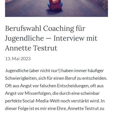
Berufswahl Coaching für
Jugendliche — Interview mit
Annette Testrut
13. Mai 2023
Jugend­li­che (aber nicht nur!) haben immer häu­fi­ger
Schwie­rig­kei­ten, sich für einen Beruf zu ent­schei­den.
Oft aus Angst vor fal­schen Ent­schei­dun­gen, oft aus
Angst vor Miss­erfol­gen, die durch eine schein­bar
per­fek­te Social-Media-Welt noch ver­stärkt wird. In
die­ser Fol­ge ist es mir eine Ehre, Annet­te Test­rut zu