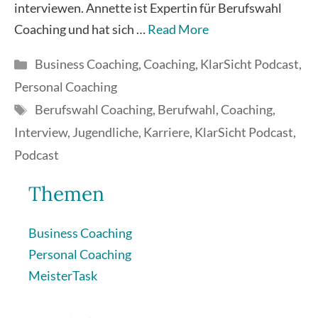
inter­view­en. Annet­te ist Exper­tin für Berufs­wahl
Coa­ching und hat sich …
Read More
Kategorien
Business Coaching
,
Coaching
,
KlarSicht Podcast
,
Personal Coaching
Schlagwörter
Berufswahl Coaching
,
Berufwahl
,
Coaching
,
Interview
,
Jugendliche
,
Karriere
,
KlarSicht Podcast
,
Podcast
Themen
Business Coaching
Personal Coaching
MeisterTask